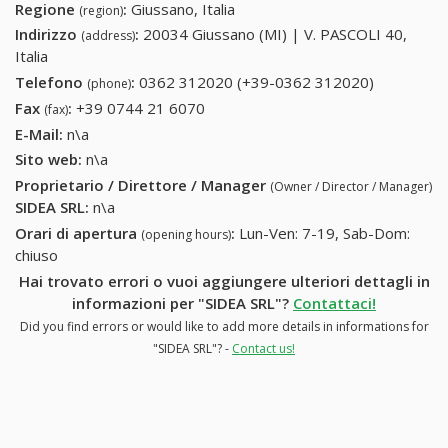
Regione
:
Giussano, Italia
(region)
Indirizzo
:
20034 Giussano (MI) | V. PASCOLI 40,
(address)
Italia
Telefono
:
0362 312020 (+39-0362 312020)
0362
(phone)
312020
Fax
:
+39 0744 21 6070
+39 0744 21 6070
(fax)
(+39-0362
E-Mail:
n\a
312020)
Sito web:
n\a
Proprietario / Direttore / Manager
(Owner / Director / Manager)
SIDEA SRL
:
n\a
Orari di apertura
:
Lun-Ven: 7-19, Sab-Dom:
(opening hours)
chiuso
Hai trovato errori o vuoi aggiungere ulteriori dettagli in
informazioni per "SIDEA SRL"?
Contattaci!
Did you find errors or would like to add more details in informations for
"SIDEA SRL"? -
Contact us!