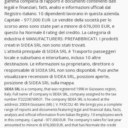
gamma completa di rapporti e documenti contenenti dati
legali e finanziari, fatti, analisi e informazioni ufficiali dal
Registro italiano. 10 dipendenti lavorano in questa azienda.
Capitale - 977,000 EUR. Le vendite della società per lo
scorso anno sono state pari a minore di 676,000 EUR, e
questo ha Normale il rating del credito. La categoria di
industria è MANUFACTURERS: PREFABBRICATI. I prodotti
creati in SIDEA SRL non sono stati trovati.
L'attività principale di SIDEA SRL è Trasporto passeggeri
locale e suburbano e interurbano, incluso 10 altre
destinazioni. Le informazioni su proprietario, direttore o
responsabile di SIDEA SRL non sono disponibili. Puoi anche
visualizzare recensioni di SIDEA SRL, posizioni aperte,
posizione di SIDEA SRL sulla mappa.
SIDEA SRL
is a company, that was registered 1996 in Giussano region,
Italy. Full name of company is SIDEA SRL, company assigned to the tax
number IT22238769531. The company SIDEA SRL is located at the
address: 20034 Giussano (MI) | V. PASCOLI 40. We brings you a complete
range of reports and documents featuring legal and financial data, facts,
analysis and official information from Italian Registry. 10 employees work
in this company. Capital - 977,000 EUR. The company's sales for last year
amounted to minore di 676,000 EUR, and that has Normale the credit