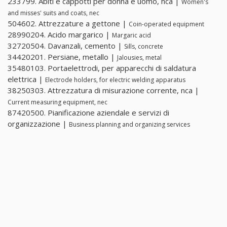
233799. Abiti e cappotti per donna e uomo, nca |
Women's
and misses' suits and coats, nec
504602. Attrezzature a gettone |
Coin-operated equipment
28990204. Acido margarico |
Margaric acid
32720504. Davanzali, cemento |
Sills, concrete
34420201. Persiane, metallo |
Jalousies, metal
35480103. Portaelettrodi, per apparecchi di saldatura
elettrica |
Electrode holders, for electric welding apparatus
38250303. Attrezzatura di misurazione corrente, nca |
Current measuring equipment, nec
87420500. Pianificazione aziendale e servizi di
organizzazione |
Business planning and organizing services