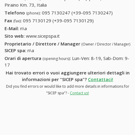
Piraino Km. 73, Italia
Telefono
:
095 7130247 (+39-095 7130247)
095
(phone)
7130247
Fax
:
095 7130129 (+39-095 7130129)
095 7130129 (+39-
(fax)
(+39-095
095 7130129)
E-Mail:
n\a
7130247)
Sito web:
www.sicepspa.it
Proprietario / Direttore / Manager
(Owner / Director / Manager)
SICEP spa
:
n\a
Orari di apertura
:
Lun-Ven: 8-19, Sab-Dom: 9-
(opening hours)
17
Hai trovato errori o vuoi aggiungere ulteriori dettagli in
informazioni per "SICEP spa"?
Contattaci!
Did you find errors or would like to add more details in informations for
"SICEP spa"? -
Contact us!