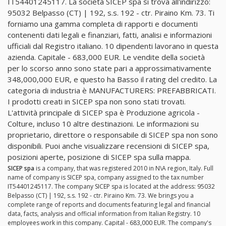
IT54401245117. La società SICEP spa si trova all'indirizzo:
95032 Belpasso (CT) | 192, s.s. 192 - ctr. Piraino Km. 73. Ti
forniamo una gamma completa di rapporti e documenti
contenenti dati legali e finanziari, fatti, analisi e informazioni
ufficiali dal Registro italiano. 10 dipendenti lavorano in questa
azienda. Capitale - 683,000 EUR. Le vendite della società
per lo scorso anno sono state pari a approssimativamente
348,000,000 EUR, e questo ha Basso il rating del credito. La
categoria di industria è MANUFACTURERS: PREFABBRICATI.
I prodotti creati in SICEP spa non sono stati trovati.
L'attività principale di SICEP spa è Produzione agricola -
Colture, incluso 10 altre destinazioni. Le informazioni su
proprietario, direttore o responsabile di SICEP spa non sono
disponibili. Puoi anche visualizzare recensioni di SICEP spa,
posizioni aperte, posizione di SICEP spa sulla mappa.
SICEP spa
is a company, that was registered 2010 in N\A region, Italy. Full
name of company is SICEP spa, company assigned to the tax number
IT54401245117. The company SICEP spa is located at the address: 95032
Belpasso (CT) | 192, s.s. 192 - ctr. Piraino Km. 73. We brings you a
complete range of reports and documents featuring legal and financial
data, facts, analysis and official information from Italian Registry. 10
employees work in this company. Capital - 683,000 EUR. The company's