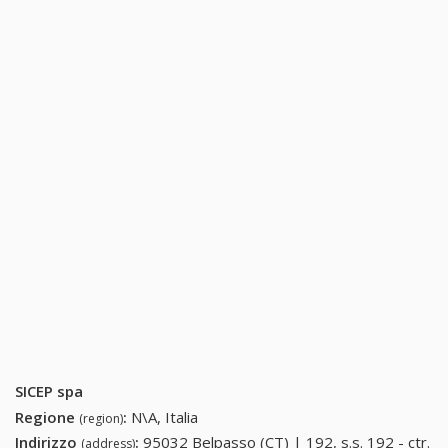
SICEP spa
Regione
:
N\A, Italia
(region)
Indirizzo
:
95032 Belpasso (CT) | 192, s.s. 192 - ctr.
(address)