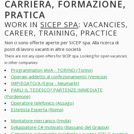
CARRIERA, FORMAZIONE,
PRATICA
WORK IN
SICEP SPA
: VACANCIES,
CAREER, TRAINING, PRACTICE
Non ci sono offerte aperte per SICEP spa. Alla ricerca di
posti di lavoro vacanti in altre società
There are not any open offers for SICEP spa. Looking for open vacancies
in other companies
Programmatori JAVA - TORINO (Torino)
Operaio addetto al confezionamento (Venezia)
IMPIEGATO/A (Egna - Neumarkt)
PARLI IL TEDESCO? PARTENZE IMMEDIATE
(Pordenone)
Operatore telefonico (Assago)
Estetista Esperta (Roma)
Montatore meccanico (Imola)
Sviluppatore C# motivato (Bassano del Grappa)
Cameriere automunito residente Lavagna (GE) (Lavagna)