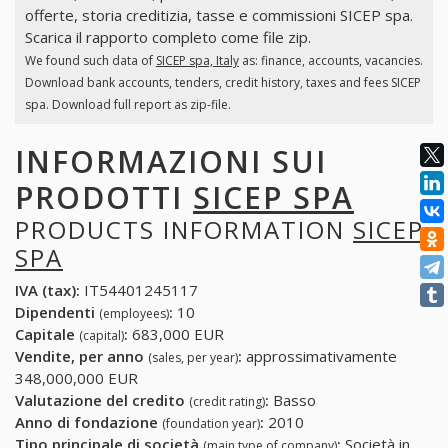
offerte, storia creditizia, tasse e commissioni SICEP spa.
Scarica il rapporto completo come file zip.
We found such data of
SICEP spa, Italy
as: finance, accounts, vacancies.
Download bank accounts, tenders, credit history, taxes and fees SICEP
spa. Download full report as zip-file.
INFORMAZIONI SUI
PRODOTTI
SICEP SPA
PRODUCTS INFORMATION
SICEP
SPA
IVA (tax):
IT54401245117
Dipendenti
:
10
(employees)
Capitale
:
683,000 EUR
(capital)
Vendite, per anno
:
approssimativamente
(sales, per year)
348,000,000 EUR
Valutazione del credito
:
Basso
(credit rating)
Anno di fondazione
:
2010
(foundation year)
Tipo principale di società
:
Società in
(main type of company)