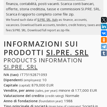
finanza, contabilità, posti vacanti. Scarica conti bancari,
offerte, storia creditizia, tasse e commissioni SI.PRE. SRL.
Scarica il rapporto completo come file zip.
We found such data of
SI.PRE. SRL, Italy
as: finance, accounts,
vacancies. Download bank accounts, tenders, credit history, taxes and
fees SI.PRE. SRL. Download full report as zip-file.
INFORMAZIONI SUI
PRODOTTI
SI.PRE. SRL
PRODUCTS INFORMATION
SI.PRE. SRL
IVA (tax):
IT75192871093
Dipendenti
:
10
(employees)
Capitale
:
879,000 EUR
(capital)
Vendite, per anno
:
minore di 177,000 EUR
(sales, per year)
Valutazione del credito
:
Normale
(credit rating)
Anno di fondazione
:
1988
(foundation year)
Tipo principale di società
:
Società in
(main type of company)