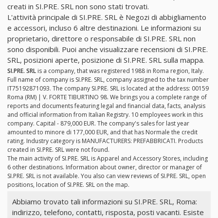
creati in SI.PRE. SRL non sono stati trovati.
L'attività principale di SI.PRE. SRL è Negozi di abbigliamento
e accessori, incluso 6 altre destinazioni. Le informazioni su
proprietario, direttore o responsabile di SI.PRE. SRL non
sono disponibili. Puoi anche visualizzare recensioni di SI.PRE.
SRL, posizioni aperte, posizione di SI.PRE. SRL sulla mappa.
SI.PRE. SRL
is a company, that was registered 1988 in Roma region, Italy.
Full name of company is SI.PRE. SRL, company assigned to the tax number
IT75192871093. The company SI.PRE. SRL is located at the address: 00159
Roma (RM) | V. FORTE TIBURTINO 98. We brings you a complete range of
reports and documents featuring legal and financial data, facts, analysis
and official information from Italian Registry. 10 employees work in this
company. Capital - 879,000 EUR. The company's sales for last year
amounted to minore di 177,000 EUR, and that has Normale the credit
rating. Industry category is MANUFACTURERS: PREFABBRICATI. Products
created in SI.PRE. SRL were not found.
The main activity of SI.PRE. SRL is Apparel and Accessory Stores, including
6 other destinations. Information about owner, director or manager of
SI.PRE. SRL is not available. You also can view reviews of SI.PRE. SRL, open
positions, location of SI.PRE. SRL on the map.
Abbiamo trovato tali informazioni su SI.PRE. SRL, Roma:
indirizzo, telefono, contatti, risposta, posti vacanti. Esiste