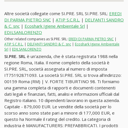
Altre società collegate come SI.PRE. SRL SI.PRE. SRL:
EREDI
DI PARMA PIETRO SNC
|
ATIP S.C.R.L.
|
DELFANTI SANDRO
& C. snc
|
Ecoshark Igiene Ambientale Srl
|
EDILSANLORENZO
Other related companies as SI.PRE. SRL:
EREDI DI PARMA PIETRO SNC
|
ATIP S.C.R.L.
|
DELFANTI SANDRO & C. snc
|
Ecoshark Igiene Ambientale
Srl
|
EDILSANLORENZO
SI.PRE. SRL
è un'azienda, che è stata registrata 1988 nella
regione Roma, Italia. Il nome completo della società è
SI.PRE. SRL, società assegnata al numero di imposta
IT75192871093. La società SI.PRE. SRL si trova all'indirizzo:
00159 Roma (RM) | V. FORTE TIBURTINO 98. Ti forniamo
una gamma completa di rapporti e documenti contenenti
dati legali e finanziari, fatti, analisi e informazioni ufficiali dal
Registro italiano. 10 dipendenti lavorano in questa azienda.
Capitale - 879,000 EUR. Le vendite della società per lo
scorso anno sono state pari a minore di 177,000 EUR, e
questo ha Normale il rating del credito. La categoria di
industria è MANUFACTURERS: PREFABBRICATI. I prodotti