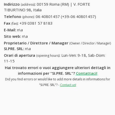
Indirizzo
:
00159 Roma (RM) | V. FORTE
(address)
TIBURTINO 98, Italia
Telefono
:
06 40801457 (+39-06 40801457)
06
(phone)
40801457
Fax
:
+39 0381 57 8183
+39 0381 57 8183
(fax)
(+39-06
E-Mail:
n\a
40801457
Sito web:
n\a
Proprietario / Direttore / Manager
(Owner / Director / Manager)
SI.PRE. SRL
:
n\a
Orari di apertura
:
Lun-Ven: 9-18, Sab-Dom:
(opening hours)
11-15
Hai trovato errori o vuoi aggiungere ulteriori dettagli in
informazioni per "SI.PRE. SRL"?
Contattaci!
Did you find errors or would like to add more details in informations for
"SI.PRE. SRL"? -
Contact us!