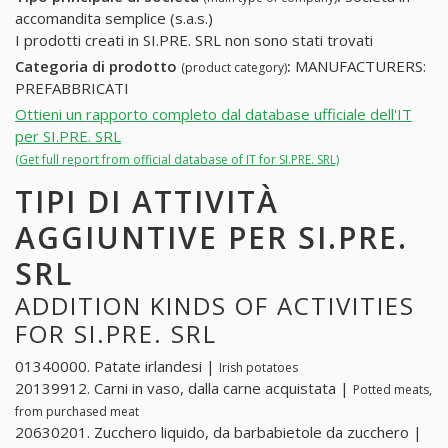
accomandita semplice (s.a.s.)
I prodotti creati in SI.PRE. SRL non sono stati trovati
Categoria di prodotto
:
MANUFACTURERS:
(product category)
PREFABBRICATI
Ottieni un rapporto completo dal database ufficiale dell'IT
per SI.PRE. SRL
(Get full report from official database of IT for SI.PRE. SRL)
TIPI DI ATTIVITÀ
AGGIUNTIVE PER SI.PRE.
SRL
ADDITION KINDS OF ACTIVITIES
FOR SI.PRE. SRL
01340000. Patate irlandesi |
Irish potatoes
20139912. Carni in vaso, dalla carne acquistata |
Potted meats,
from purchased meat
20630201. Zucchero liquido, da barbabietole da zucchero |