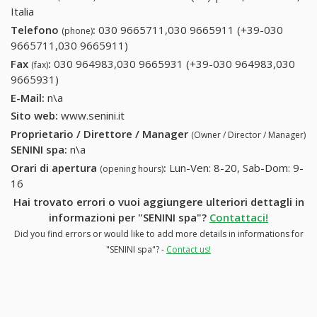
Italia
Telefono
:
030 9665711,030 9665911 (+39-030
(phone)
9665711,030 9665911)
030 9665711,030 9665911 (+39-030
9665711,030 9665911)
Fax
:
030 964983,030 9665931 (+39-030 964983,030
(fax)
9665931)
030 964983,030 9665931 (+39-030 964983,030
9665931)
E-Mail:
n\a
Sito web:
www.senini.it
Proprietario / Direttore / Manager
(Owner / Director / Manager)
SENINI spa
:
n\a
Orari di apertura
:
Lun-Ven: 8-20, Sab-Dom: 9-
(opening hours)
16
Hai trovato errori o vuoi aggiungere ulteriori dettagli in
informazioni per "SENINI spa"?
Contattaci!
Did you find errors or would like to add more details in informations for
"SENINI spa"? -
Contact us!