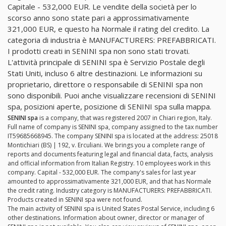
Capitale - 532,000 EUR. Le vendite della società per lo
scorso anno sono state pari a approssimativamente
321,000 EUR, e questo ha Normale il rating del credito. La
categoria di industria è MANUFACTURERS: PREFABBRICATI.
I prodotti creati in SENINI spa non sono stati trovati.
L'attività principale di SENINI spa è Servizio Postale degli
Stati Uniti, incluso 6 altre destinazioni. Le informazioni su
proprietario, direttore o responsabile di SENINI spa non
sono disponibili. Puoi anche visualizzare recensioni di SENINI
spa, posizioni aperte, posizione di SENINI spa sulla mappa.
SENINI spa
is a company, that was registered 2007 in Chiari region, Italy.
Full name of company is SENINI spa, company assigned to the tax number
IT59685668945. The company SENINI spa is located at the address: 25018
Montichiari (BS) | 192, v. Erculiani. We brings you a complete range of
reports and documents featuring legal and financial data, facts, analysis
and official information from Italian Registry. 10 employees work in this
company. Capital - 532,000 EUR. The company's sales for last year
amounted to approssimativamente 321,000 EUR, and that has Normale
the credit rating. Industry category is MANUFACTURERS: PREFABBRICATI.
Products created in SENINI spa were not found.
The main activity of SENINI spa is United States Postal Service, including 6
other destinations. Information about owner, director or manager of