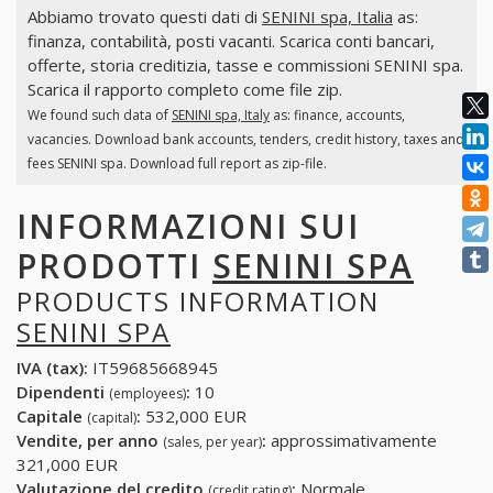
Abbiamo trovato questi dati di
SENINI spa, Italia
as:
finanza, contabilità, posti vacanti. Scarica conti bancari,
offerte, storia creditizia, tasse e commissioni SENINI spa.
Scarica il rapporto completo come file zip.
We found such data of
SENINI spa, Italy
as: finance, accounts,
vacancies. Download bank accounts, tenders, credit history, taxes and
fees SENINI spa. Download full report as zip-file.
INFORMAZIONI SUI
PRODOTTI
SENINI SPA
PRODUCTS INFORMATION
SENINI SPA
IVA (tax):
IT59685668945
Dipendenti
:
10
(employees)
Capitale
:
532,000 EUR
(capital)
Vendite, per anno
:
approssimativamente
(sales, per year)
321,000 EUR
Valutazione del credito
:
Normale
(credit rating)