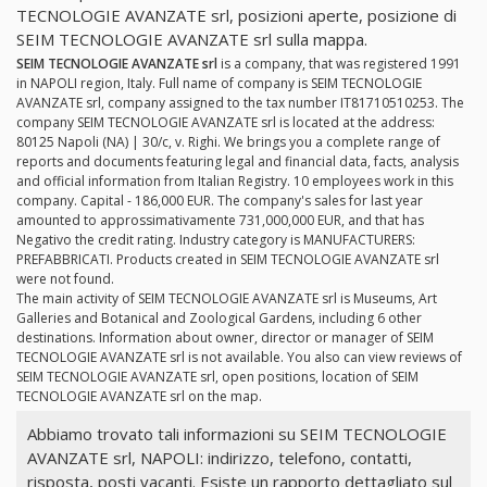
TECNOLOGIE AVANZATE srl, posizioni aperte, posizione di
SEIM TECNOLOGIE AVANZATE srl sulla mappa.
SEIM TECNOLOGIE AVANZATE srl
is a company, that was registered 1991
in NAPOLI region, Italy. Full name of company is SEIM TECNOLOGIE
AVANZATE srl, company assigned to the tax number IT81710510253. The
company SEIM TECNOLOGIE AVANZATE srl is located at the address:
80125 Napoli (NA) | 30/c, v. Righi. We brings you a complete range of
reports and documents featuring legal and financial data, facts, analysis
and official information from Italian Registry. 10 employees work in this
company. Capital - 186,000 EUR. The company's sales for last year
amounted to approssimativamente 731,000,000 EUR, and that has
Negativo the credit rating. Industry category is MANUFACTURERS:
PREFABBRICATI. Products created in SEIM TECNOLOGIE AVANZATE srl
were not found.
The main activity of SEIM TECNOLOGIE AVANZATE srl is Museums, Art
Galleries and Botanical and Zoological Gardens, including 6 other
destinations. Information about owner, director or manager of SEIM
TECNOLOGIE AVANZATE srl is not available. You also can view reviews of
SEIM TECNOLOGIE AVANZATE srl, open positions, location of SEIM
TECNOLOGIE AVANZATE srl on the map.
Abbiamo trovato tali informazioni su SEIM TECNOLOGIE
AVANZATE srl, NAPOLI: indirizzo, telefono, contatti,
risposta, posti vacanti. Esiste un rapporto dettagliato sul