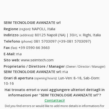
SEIM TECNOLOGIE AVANZATE srl
Regione
:
NAPOLI, Italia
(region)
Indirizzo
:
80125 Napoli (NA) | 30/c, v. Righi, Italia
(address)
Telefono
:
081 5703097 (+39-081 5703097)
081
(phone)
5703097
Fax
:
+39 0590 66 3663
+39 0590 66 3663
(fax)
(+39-081
E-Mail:
n\a
5703097)
Sito web:
www.seimtech.com
Proprietario / Direttore / Manager
(Owner / Director / Manager)
SEIM TECNOLOGIE AVANZATE srl
:
n\a
Orari di apertura
:
Lun-Ven: 8-18, Sab-Dom:
(opening hours)
10-16
Hai trovato errori o vuoi aggiungere ulteriori dettagli in
informazioni per "SEIM TECNOLOGIE AVANZATE srl"?
Contattaci!
Did you find errors or would like to add more details in informations for