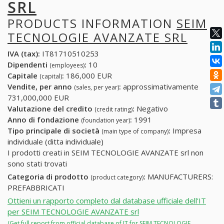
SRL
PRODUCTS INFORMATION
SEIM
TECNOLOGIE AVANZATE SRL
IVA (tax):
IT81710510253
Dipendenti
:
10
(employees)
Capitale
:
186,000 EUR
(capital)
Vendite, per anno
:
approssimativamente
(sales, per year)
731,000,000 EUR
Valutazione del credito
:
Negativo
(credit rating)
Anno di fondazione
:
1991
(foundation year)
Tipo principale di società
:
Impresa
(main type of company)
individuale (ditta individuale)
I prodotti creati in SEIM TECNOLOGIE AVANZATE srl non
sono stati trovati
Categoria di prodotto
:
MANUFACTURERS:
(product category)
PREFABBRICATI
Ottieni un rapporto completo dal database ufficiale dell'IT
per SEIM TECNOLOGIE AVANZATE srl
(Get full report from official database of IT for SEIM TECNOLOGIE