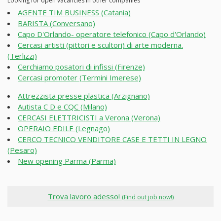
Looking for open vacancies in other companies
AGENTE TIM BUSINESS (Catania)
BARISTA (Conversano)
Capo D'Orlando- operatore telefonico (Capo d'Orlando)
Cercasi artisti (pittori e scultori) di arte moderna.
(Terlizzi)
Cerchiamo posatori di infissi (Firenze)
Cercasi promoter (Termini Imerese)
Attrezzista presse plastica (Arzignano)
Autista C D e CQC (Milano)
CERCASI ELETTRICISTI a Verona (Verona)
OPERAIO EDILE (Legnago)
CERCO TECNICO VENDITORE CASE E TETTI IN LEGNO
(Pesaro)
New opening Parma (Parma)
Trova lavoro adesso!
(Find out job now!)