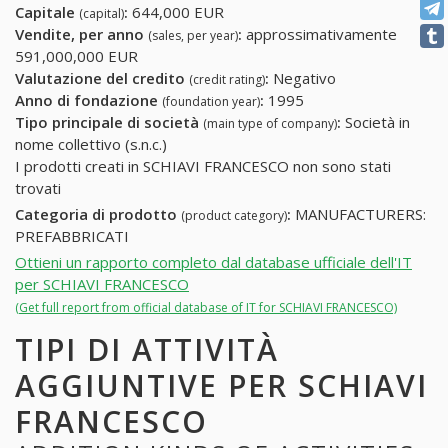
Capitale
:
644,000 EUR
(capital)
Vendite, per anno
:
approssimativamente
(sales, per year)
591,000,000 EUR
Valutazione del credito
:
Negativo
(credit rating)
Anno di fondazione
:
1995
(foundation year)
Tipo principale di società
:
Società in
(main type of company)
nome collettivo (s.n.c.)
I prodotti creati in SCHIAVI FRANCESCO non sono stati
trovati
Categoria di prodotto
:
MANUFACTURERS:
(product category)
PREFABBRICATI
Ottieni un rapporto completo dal database ufficiale dell'IT
per SCHIAVI FRANCESCO
(Get full report from official database of IT for SCHIAVI FRANCESCO)
TIPI DI ATTIVITÀ
AGGIUNTIVE PER SCHIAVI
FRANCESCO