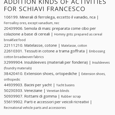
ADDITION KINDS OF ACTIVITIES
FOR SCHIAVI FRANCESCO
106199. Minerali di ferrolega, eccetto il vanadio, nca |
Ferroalloy ores, except vanadium, nec
20439906. Semola di mais: preparata come cibo per
colazione a base di cereali |
Hominy grits: prepared as cereal
breakfast food
22111210. Matelasse, cotone |
Matelasse, cotton
22610301. Tessuti in cotone a trama goffrata |
Embossing
cotton broadwoven fabrics
32999904. Insulsleeves (materiali per fonderia) |
Insulsleeves
(foundry materials)
38420410. Extension shoes, ortopediche |
Extension shoes,
orthopedic
44939903. Bacini per yacht |
Yacht basins
50230303. Veneziane |
Venetian blinds
50939907. Rottami di gomma |
Rubber scrap
55619902. Parti e accessori per veicoli ricreativi |
Recreational vehicle parts and accessories