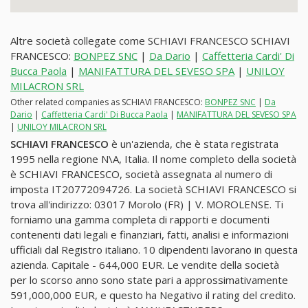
Altre società collegate come SCHIAVI FRANCESCO SCHIAVI
FRANCESCO:
BONPEZ SNC
|
Da Dario
|
Caffetteria Cardi' Di
Bucca Paola
|
MANIFATTURA DEL SEVESO SPA
|
UNILOY
MILACRON SRL
Other related companies as SCHIAVI FRANCESCO:
BONPEZ SNC
|
Da
Dario
|
Caffetteria Cardi' Di Bucca Paola
|
MANIFATTURA DEL SEVESO SPA
|
UNILOY MILACRON SRL
SCHIAVI FRANCESCO
è un'azienda, che è stata registrata
1995 nella regione N\A, Italia. Il nome completo della società
è SCHIAVI FRANCESCO, società assegnata al numero di
imposta IT20772094726. La società SCHIAVI FRANCESCO si
trova all'indirizzo: 03017 Morolo (FR) | V. MOROLENSE. Ti
forniamo una gamma completa di rapporti e documenti
contenenti dati legali e finanziari, fatti, analisi e informazioni
ufficiali dal Registro italiano. 10 dipendenti lavorano in questa
azienda. Capitale - 644,000 EUR. Le vendite della società
per lo scorso anno sono state pari a approssimativamente
591,000,000 EUR, e questo ha Negativo il rating del credito.