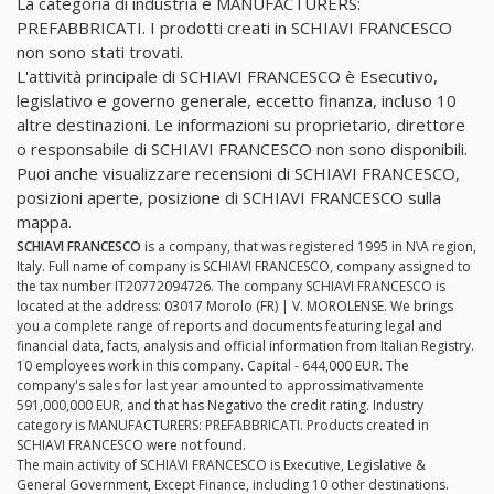
La categoria di industria è MANUFACTURERS:
PREFABBRICATI. I prodotti creati in SCHIAVI FRANCESCO
non sono stati trovati.
L'attività principale di SCHIAVI FRANCESCO è Esecutivo,
legislativo e governo generale, eccetto finanza, incluso 10
altre destinazioni. Le informazioni su proprietario, direttore
o responsabile di SCHIAVI FRANCESCO non sono disponibili.
Puoi anche visualizzare recensioni di SCHIAVI FRANCESCO,
posizioni aperte, posizione di SCHIAVI FRANCESCO sulla
mappa.
SCHIAVI FRANCESCO
is a company, that was registered 1995 in N\A region,
Italy. Full name of company is SCHIAVI FRANCESCO, company assigned to
the tax number IT20772094726. The company SCHIAVI FRANCESCO is
located at the address: 03017 Morolo (FR) | V. MOROLENSE. We brings
you a complete range of reports and documents featuring legal and
financial data, facts, analysis and official information from Italian Registry.
10 employees work in this company. Capital - 644,000 EUR. The
company's sales for last year amounted to approssimativamente
591,000,000 EUR, and that has Negativo the credit rating. Industry
category is MANUFACTURERS: PREFABBRICATI. Products created in
SCHIAVI FRANCESCO were not found.
The main activity of SCHIAVI FRANCESCO is Executive, Legislative &
General Government, Except Finance, including 10 other destinations.