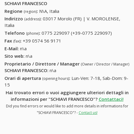
SCHIAVI FRANCESCO
Regione
:
N\A, Italia
(region)
Indirizzo
:
03017 Morolo (FR) | V. MOROLENSE,
(address)
Italia
Telefono
:
0775 229097 (+39-0775 229097)
0775
(phone)
229097
Fax
:
+39 0574 56 9171
+39 0574 56 9171
(fax)
(+39-0775
E-Mail:
n\a
229097)
Sito web:
n\a
Proprietario / Direttore / Manager
(Owner / Director / Manager)
SCHIAVI FRANCESCO
:
n\a
Orari di apertura
:
Lun-Ven: 7-18, Sab-Dom: 9-
(opening hours)
15
Hai trovato errori o vuoi aggiungere ulteriori dettagli in
informazioni per "SCHIAVI FRANCESCO"?
Contattaci!
Did you find errors or would like to add more details in informations for
"SCHIAVI FRANCESCO"? -
Contact us!