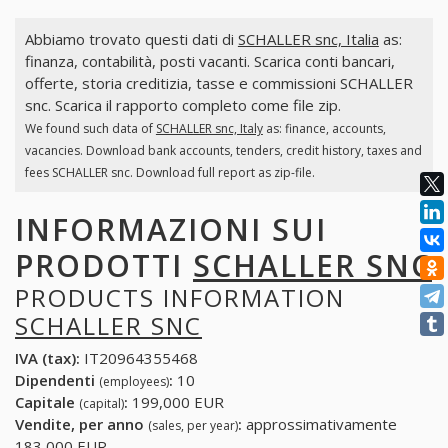
Abbiamo trovato questi dati di
SCHALLER snc, Italia
as:
finanza, contabilità, posti vacanti. Scarica conti bancari,
offerte, storia creditizia, tasse e commissioni SCHALLER
snc. Scarica il rapporto completo come file zip.
We found such data of
SCHALLER snc, Italy
as: finance, accounts,
vacancies. Download bank accounts, tenders, credit history, taxes and
fees SCHALLER snc. Download full report as zip-file.
INFORMAZIONI SUI
PRODOTTI
SCHALLER SNC
PRODUCTS INFORMATION
SCHALLER SNC
IVA (tax):
IT20964355468
Dipendenti
:
10
(employees)
Capitale
:
199,000 EUR
(capital)
Vendite, per anno
:
approssimativamente
(sales, per year)
183,000 EUR