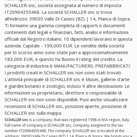
SCHALLER snc, società assegnata al numero di imposta
IT20964355468. La società SCHALLER snc si trova
all'indirizzo: 39030 Valle Di Casies (BZ) | 14, Planca di Sopra.
Ti forniamo una gamma completa di rapporti e documenti
contenenti dati legali e finanziari, fatti, analisi e informazioni
ufficiali dal Registro italiano. 10 dipendenti lavorano in questa
azienda. Capitale - 199,000 EUR. Le vendite della società
per lo scorso anno sono state pari a approssimativamente
183,000 EUR, e questo ha Buono il rating del credito. La
categoria di industria è MANUFACTURERS: PREFABBRICATI.
I prodotti creati in SCHALLER snc non sono stati trovati.
L'attività principale di SCHALLER snc è Musei, gallerie d'arte
e giardini botanici e zoologici, incluso 9 altre destinazioni. Le
informazioni su proprietario, direttore o responsabile di
SCHALLER snc non sono disponibili. Puoi anche visualizzare
recensioni di SCHALLER snc, posizioni aperte, posizione di
SCHALLER snc sulla mappa.
SCHALLER snc
is a company, that was registered 1998 in N\A region, Italy.
Full name of company is SCHALLER snc, company assigned to the tax
number IT20964355468. The company SCHALLER snc is located at the
address: 39030 Valle Di Casies (BZ) | 14, Planca di Sopra. We brings you a