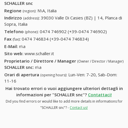
SCHALLER snc
Regione
:
N\A, Italia
(region)
Indirizzo
:
39030 Valle Di Casies (BZ) | 14, Planca di
(address)
Sopra, Italia
Telefono
:
0474 746902 (+39-0474 746902)
0474
(phone)
746902
Fax
:
0474 746834 (+39-0474 746834)
0474 746834 (+39-
(fax)
(+39-0474
0474 746834)
E-Mail:
n\a
746902)
Sito web:
www.schaller.it
Proprietario / Direttore / Manager
(Owner / Director / Manager)
SCHALLER snc
:
n\a
Orari di apertura
:
Lun-Ven: 7-20, Sab-Dom:
(opening hours)
11-16
Hai trovato errori o vuoi aggiungere ulteriori dettagli in
informazioni per "SCHALLER snc"?
Contattaci!
Did you find errors or would like to add more details in informations for
"SCHALLER snc"? -
Contact us!