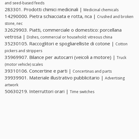
and seed-based feeds
283301. Prodotti chimici medicinali |
Medicinal chemicals
14290000. Pietra schiacciata e rotta, nca |
Crushed and broken
stone, nec
32629903. Piatti, commerciale o domestico: porcellana
vetrosa |
Dishes, commercial or household: vitreous china
35230105. Raccoglitori e spogliarelliste di cotone |
Cotton
pickers and strippers
35969907. Bilance per autocarri (veicoli a motore) |
Truck
(motor vehicle) scales
39310106. Concertine e parti |
Concertinas and parts
39939901. Materiale illustrativo pubblicitario |
Advertising
artwork
50630219. Interruttori orari |
Time switches