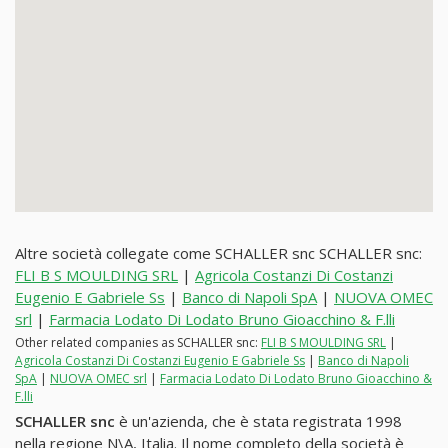
Altre società collegate come SCHALLER snc SCHALLER snc:
FLI B S MOULDING SRL
|
Agricola Costanzi Di Costanzi
Eugenio E Gabriele Ss
|
Banco di Napoli SpA
|
NUOVA OMEC
srl
|
Farmacia Lodato Di Lodato Bruno Gioacchino & F.lli
Other related companies as SCHALLER snc:
FLI B S MOULDING SRL
|
Agricola Costanzi Di Costanzi Eugenio E Gabriele Ss
|
Banco di Napoli
SpA
|
NUOVA OMEC srl
|
Farmacia Lodato Di Lodato Bruno Gioacchino &
F.lli
SCHALLER snc
è un'azienda, che è stata registrata 1998
nella regione N\A, Italia. Il nome completo della società è