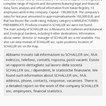
complete range of reports and documents featuring legal and financial
data, facts, analysis and official information from Italian Registry. 10
employees work in this company. Capital - 199,000 EUR. The company's
sales for last year amounted to approssimativamente 183,000 EUR, and
that has Buono the credit rating. Industry category is MANUFACTURERS:
PREFABBRICATI. Products created in SCHALLER snc were not found.
The main activity of SCHALLER snc is Museums, Art Galleries and Botanical
and Zoological Gardens, including 9 other destinations. Information
about owner, director or manager of SCHALLER snc is not available. You
also can view reviews of SCHALLER snc, open positions, location of
SCHALLER snc on the map.
Abbiamo trovato tali informazioni su SCHALLER snc, N\A:
indirizzo, telefono, contatti, risposta, posti vacanti. Esiste
un rapporto dettagliato sul lavoro della società
SCHALLER snc, i dipendenti, le statistiche finanziarie. We
found such information about SCHALLER snc, N\A:
address, phone, contacts, response, vacancies. There is
a detailed report on the work of the company SCHALLER
snc, employees, financial statistics.