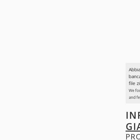
Abbia
banca
file z
We fo
and f
IN
GI
PR