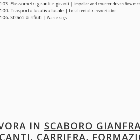
03. Flussometri giranti e giranti |
Impeller and counter driven flow me
00. Trasporto locativo locale |
Local rental transportation
6. Stracci di rifiuti |
Waste rags
VORA IN
SCABORO GIANFR
CANTI, CARRIERA, FORMAZI