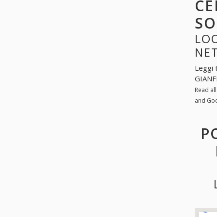
CE
SO
LO
NE
Leggi 
GIANF
Read al
and Go
P