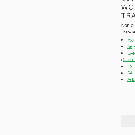
WO
TRA
Non ci
There a
Age
Seg
CAM
(Caste
EST
SAL
Add