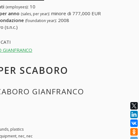
nti
:
10
(employees)
 per anno
:
minore di 777,000 EUR
(sales, per year)
fondazione
:
2008
(foundation year)
 (s.n.c.)
CATI
BORO GIANFRANCO
E PER SCABORO
 SCABORO GIANFRANCO
nds, plastics
quipment, nec, nec