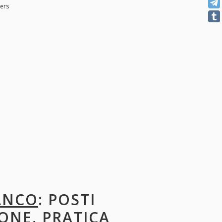
ters
ANCO
: POSTI
ONE, PRATICA