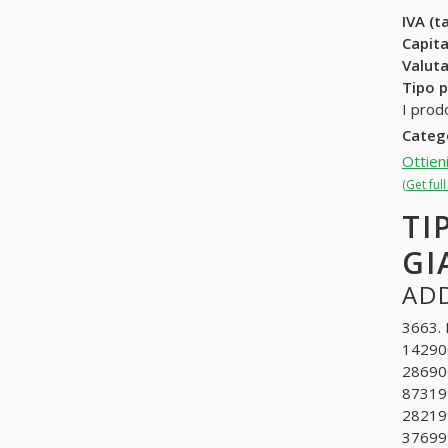
IVA (ta
Capit
Valuta
Tipo p
I prod
Categ
Ottien
(Get fu
TI
GI
ADD
3663. 
142900
286906
873199
282199
376999