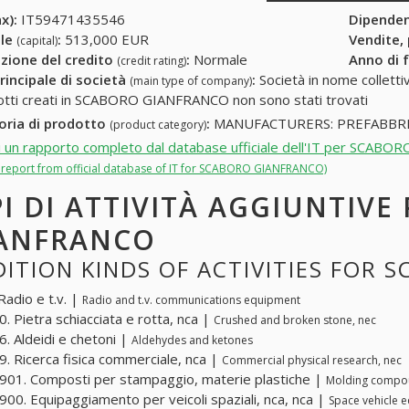
x):
IT59471435546
Dipende
ale
:
513,000 EUR
Vendite,
(capital)
zione del credito
:
Normale
Anno di 
(credit rating)
rincipale di società
:
Società in nome collettivo
(main type of company)
otti creati in SCABORO GIANFRANCO non sono stati trovati
oria di prodotto
:
MANUFACTURERS: PREFABBRI
(product category)
i un rapporto completo dal database ufficiale dell'IT per SCA
ll report from official database of IT for SCABORO GIANFRANCO)
PI DI ATTIVITÀ AGGIUNTIV
ANFRANCO
ITION KINDS OF ACTIVITIES FOR
Radio e t.v. |
Radio and t.v. communications equipment
. Pietra schiacciata e rotta, nca |
Crushed and broken stone, nec
. Aldeidi e chetoni |
Aldehydes and ketones
. Ricerca fisica commerciale, nca |
Commercial physical research, nec
01. Composti per stampaggio, materie plastiche |
Molding compou
00. Equipaggiamento per veicoli spaziali, nca, nca |
Space vehicle e