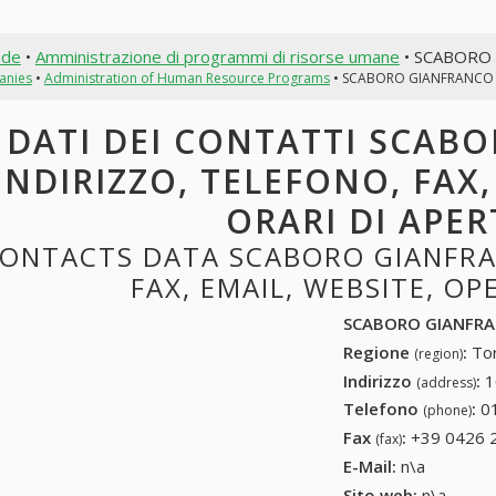
nde
•
Amministrazione di programmi di risorse umane
• SCABORO
anies
•
Administration of Human Resource Programs
• SCABORO GIANFRANCO
DATI DEI CONTATTI SCAB
INDIRIZZO, TELEFONO, FAX,
ORARI DI APE
ONTACTS DATA SCABORO GIANFRA
FAX, EMAIL, WEBSITE, O
SCABORO GIANFR
Regione
:
Tor
(region)
Indirizzo
:
1
(address)
Telefono
:
0
(phone)
Fax
:
+39 0426 
(fax)
E-Mail:
n\a
Sito web:
n\a