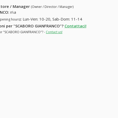
ettore / Manager
(Owner / Director / Manager)
ANCO
:
n\a
:
Lun-Ven: 10-20, Sab-Dom: 11-14
opening hours)
mazioni per "SCABORO GIANFRANCO"?
Contattaci!
ns for "SCABORO GIANFRANCO"? -
Contact us!