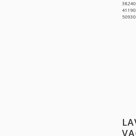
382401
411901
5093010
LA
VA