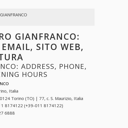
 GIANFRANCO
ORO GIANFRANCO:
 EMAIL, SITO WEB,
RTURA
NCO: ADDRESS, PHONE,
PENING HOURS
ANCO
ino, Italia
0124 Torino (TO) | 77, c. S. Maurizio, Italia
11 8174122 (+39-011 8174122)
011 8174122
(+39-011
27 6888
+39 0426 27 6888
8174122)