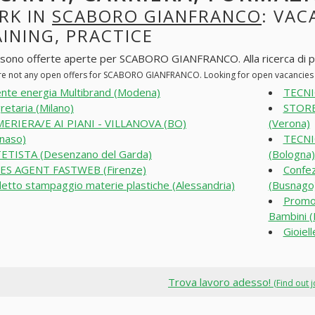
RK IN
SCABORO GIANFRANCO
: VAC
INING, PRACTICE
 sono offerte aperte per SCABORO GIANFRANCO. Alla ricerca di post
re not any open offers for SCABORO GIANFRANCO. Looking for open vacancies
nte energia Multibrand (Modena)
TECNI
retaria (Milano)
STORE
ERIERA/E AI PIANI - VILLANOVA (BO)
(Verona)
naso)
TECNI
ETISTA (Desenzano del Garda)
(Bologna)
ES AGENT FASTWEB (Firenze)
Confez
etto stampaggio materie plastiche (Alessandria)
(Busnago
Promot
Bambini (
Gioiel
Trova lavoro adesso!
(Find out 