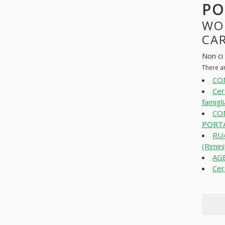
PO
WO
CAR
Non ci
There a
CO
Cer
famigli
CO
PORTA
RU
(Rimini
AGE
Cer