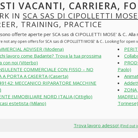
STI VACANTI, CARRIERA, F
RK IN
SCA SAS DI CIPOLLETTI MOSE'
EER, TRAINING, PRACTICE
 sono offerte aperte per SCA sas di CIPOLLETTI MOSE' & C.. Alla ric
re not any open offers for SCA sas di CIPOLLETTI MOSE' & C.. Looking for open 
MMERCIAL ADVISER (Modena)
PERIT
chi lavoro come Badante? Trova la tua prossima
Collab
a con noi (Viterbo)
PRODU
NSULENTE COMMERCIALE CON FISSO – NO
Paolo)
 A PORTA A CASERTA (Caserta)
Animato
49142: MECCANICO RIPARATORE MACCHINE
Addett
)
ZONA 
NTE IMMOBILIARE NORD ITALIA (Cittiglio)
MADRELIN
casi estetista (Milano)
Torinese
Trova lavoro adesso!
(Find out 