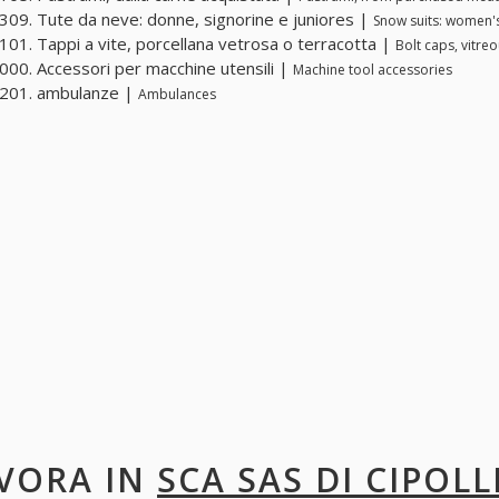
09. Tute da neve: donne, signorine e juniores |
Snow suits: women's,
01. Tappi a vite, porcellana vetrosa o terracotta |
Bolt caps, vitre
00. Accessori per macchine utensili |
Machine tool accessories
201. ambulanze |
Ambulances
VORA IN
SCA SAS DI CIPOLL