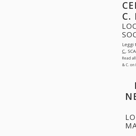
CE
C.
LOO
SO
Leggi 
C.
. SC
Read al
& C. on
N
LO
MA