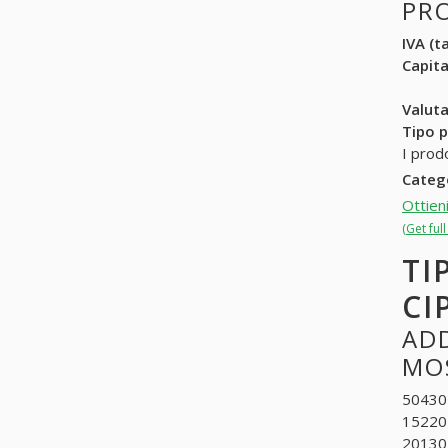
PR
IVA (ta
Capit
Valuta
Tipo p
I prod
Categ
Ottien
(Get ful
TI
CI
ADD
MOS
504301
152201
201301