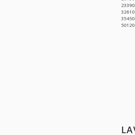
233903
326101
354500
50120
LA