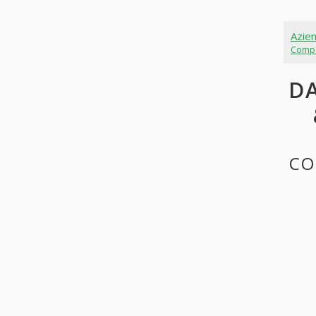
Azie
Comp
DA
CO