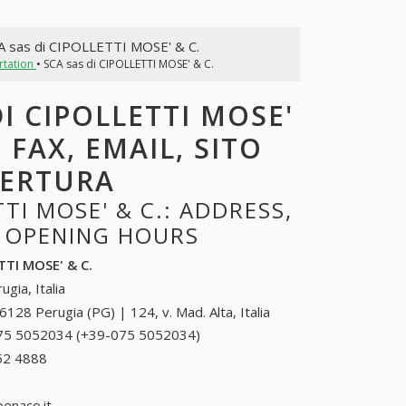
A sas di CIPOLLETTI MOSE' & C.
rtation
• SCA sas di CIPOLLETTI MOSE' & C.
I CIPOLLETTI MOSE'
 FAX, EMAIL, SITO
PERTURA
TI MOSE' & C.: ADDRESS,
, OPENING HOURS
TTI MOSE' & C.
ugia, Italia
6128 Perugia (PG) | 124, v. Mad. Alta, Italia
75 5052034 (+39-075 5052034)
075 5052034
(+39-075
52 4888
+39 0865 52 4888
5052034)
enaco.it