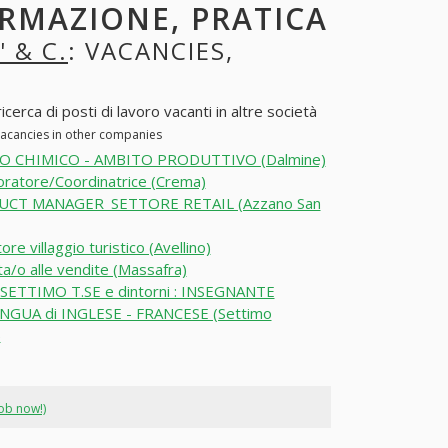
ORMAZIONE, PRATICA
 & C.
: VACANCIES,
erca di posti di lavoro vacanti in altre società
vacancies in other companies
O CHIMICO - AMBITO PRODUTTIVO (Dalmine)
oratore/Coordinatrice (Crema)
CT MANAGER_SETTORE RETAIL (Azzano San
re villaggio turistico (Avellino)
a/o alle vendite (Massafra)
SETTIMO T.SE e dintorni : INSEGNANTE
GUA di INGLESE - FRANCESE (Settimo
)
job now!)