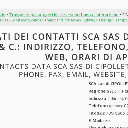
nde
•
Trasporto passeggeri locale e suburbano e interurbano
• SC
anies
•
Local and Suburban Transit and Interurban Highway Passenger Transpo
TI DEI CONTATTI SCA SAS D
& C.: INDIRIZZO, TELEFONO,
WEB, ORARI DI A
NTACTS DATA SCA SAS DI CIPOLLET
PHONE, FAX, EMAIL, WEBSITE
SCA sas di CIPOLLE
Regione
:
Per
(region)
Indirizzo
:
0
(address)
Telefono
:
0
(phone)
Fax
:
+39 0865 
(fax)
E-Mail:
n\a
Sito web:
www.scab