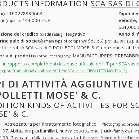
ODUCTS INFORMATION
SCA SAS DI 
x):
IT60278930664
Dipende
ale
:
444,000 EUR
Vendite,
(capital)
661,000,
zione del credito
:
Negativo
Anno di 
(credit rating)
rincipale di società
:
Società per azioni (s.p.a.
(main type of company)
otti creati in SCA sas di CIPOLLETTI MOSE' & C. non sono stati tro
oria di prodotto
:
MANUFACTURERS: PREFABBRI
(product category)
i un rapporto completo dal database ufficiale dell'IT per SCA sa
l report from official database of IT for SCA sas di CIPOLLETTI MOSE' & C.)
PI DI ATTIVITÀ AGGIUNTIVE 
POLLETTI MOSE' & C.
ITION KINDS OF ACTIVITIES FOR SC
E' & C.
. Attrezzatura per il trattamento fotografico |
Photographic proces
07. Abitazioni plurifamiliari, nuova costruzione |
Multi-family dwellin
05. Pastrami, dalla carne acquistata |
Pastrami, from purchased meat