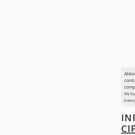
Abbia
conti
compl
We fo
histor
IN
CI