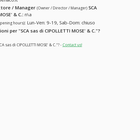
ettore / Manager
SCA
(Owner / Director / Manager)
MOSE' & C.
:
n\a
:
Lun-Ven: 9-19, Sab-Dom: chiuso
opening hours)
zioni per "SCA sas di CIPOLLETTI MOSE' & C."?
SCA sas di CIPOLLETTI MOSE' & C."? -
Contact us!