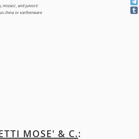
 misses', and juniors'
ous china or earthenware
ETTI MOSE' & C.
: