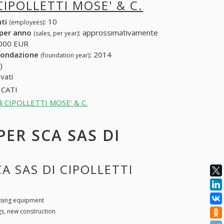
CIPOLLETTI MOSE' & C.
nti
:
10
(employees)
 per anno
:
approssimativamente
(sales, per year)
000 EUR
fondazione
:
2014
(foundation year)
)
vati
CATI
s di CIPOLLETTI MOSE' & C.
PER SCA SAS DI
A SAS DI CIPOLLETTI
sing equipment
gs, new construction