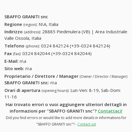
SBAFFO GRANITI snc
Regione
:
N\A, Italia
(region)
Indirizzo
:
28885 Piedimulera (VB) | Area Industriale
(address)
Valle Ossola, Italia
Telefono
:
0324 842124 (+39-0324 842124)
0324
(phone)
842124
Fax
:
0324 842044 (+39-0324 842044)
0324 842044 (+39-
(fax)
(+39-0324
0324 842044)
E-Mail:
n\a
842124)
Sito web:
n\a
Proprietario / Direttore / Manager
(Owner / Director / Manager)
SBAFFO GRANITI snc
:
n\a
Orari di apertura
:
Lun-Ven: 8-19, Sab-Dom:
(opening hours)
11-16
Hai trovato errori o vuoi aggiungere ulteriori dettagli in
informazioni per "SBAFFO GRANITI snc"?
Contattaci!
Did you find errors or would like to add more details in informations for
"SBAFFO GRANITI snc"? -
Contact us!