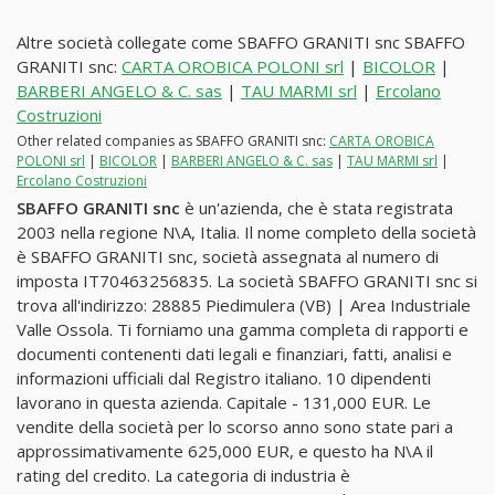
Altre società collegate come SBAFFO GRANITI snc SBAFFO
GRANITI snc:
CARTA OROBICA POLONI srl
|
BICOLOR
|
BARBERI ANGELO & C. sas
|
TAU MARMI srl
|
Ercolano
Costruzioni
Other related companies as SBAFFO GRANITI snc:
CARTA OROBICA
POLONI srl
|
BICOLOR
|
BARBERI ANGELO & C. sas
|
TAU MARMI srl
|
Ercolano Costruzioni
SBAFFO GRANITI snc
è un'azienda, che è stata registrata
2003 nella regione N\A, Italia. Il nome completo della società
è SBAFFO GRANITI snc, società assegnata al numero di
imposta IT70463256835. La società SBAFFO GRANITI snc si
trova all'indirizzo: 28885 Piedimulera (VB) | Area Industriale
Valle Ossola. Ti forniamo una gamma completa di rapporti e
documenti contenenti dati legali e finanziari, fatti, analisi e
informazioni ufficiali dal Registro italiano. 10 dipendenti
lavorano in questa azienda. Capitale - 131,000 EUR. Le
vendite della società per lo scorso anno sono state pari a
approssimativamente 625,000 EUR, e questo ha N\A il
rating del credito. La categoria di industria è