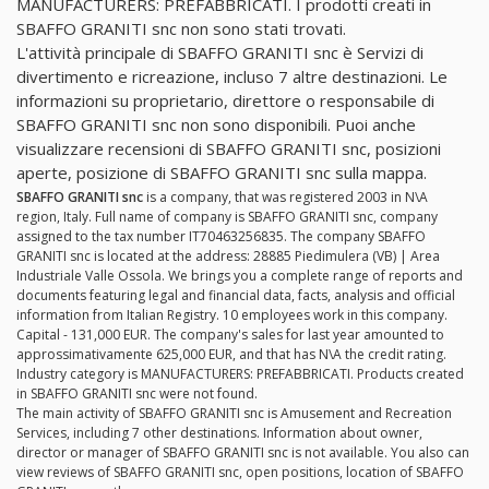
MANUFACTURERS: PREFABBRICATI. I prodotti creati in
SBAFFO GRANITI snc non sono stati trovati.
L'attività principale di SBAFFO GRANITI snc è Servizi di
divertimento e ricreazione, incluso 7 altre destinazioni. Le
informazioni su proprietario, direttore o responsabile di
SBAFFO GRANITI snc non sono disponibili. Puoi anche
visualizzare recensioni di SBAFFO GRANITI snc, posizioni
aperte, posizione di SBAFFO GRANITI snc sulla mappa.
SBAFFO GRANITI snc
is a company, that was registered 2003 in N\A
region, Italy. Full name of company is SBAFFO GRANITI snc, company
assigned to the tax number IT70463256835. The company SBAFFO
GRANITI snc is located at the address: 28885 Piedimulera (VB) | Area
Industriale Valle Ossola. We brings you a complete range of reports and
documents featuring legal and financial data, facts, analysis and official
information from Italian Registry. 10 employees work in this company.
Capital - 131,000 EUR. The company's sales for last year amounted to
approssimativamente 625,000 EUR, and that has N\A the credit rating.
Industry category is MANUFACTURERS: PREFABBRICATI. Products created
in SBAFFO GRANITI snc were not found.
The main activity of SBAFFO GRANITI snc is Amusement and Recreation
Services, including 7 other destinations. Information about owner,
director or manager of SBAFFO GRANITI snc is not available. You also can
view reviews of SBAFFO GRANITI snc, open positions, location of SBAFFO