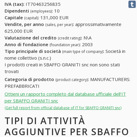
IVA (tax):
IT70463256835
Dipendenti
:
10
(employees)
Capitale
:
131,000 EUR
(capital)
Vendite, per anno
:
approssimativamente
(sales, per year)
625,000 EUR
Valutazione del credito
:
N\A
(credit rating)
Anno di fondazione
:
2003
(foundation year)
Tipo principale di società
:
Società in
(main type of company)
nome collettivo (s.n.c.)
I prodotti creati in SBAFFO GRANITI snc non sono stati
trovati
Categoria di prodotto
:
MANUFACTURERS:
(product category)
PREFABBRICATI
Ottieni un rapporto completo dal database ufficiale dell'IT
per SBAFFO GRANITI snc
(Get full report from official database of IT for SBAFFO GRANITI snc)
TIPI DI ATTIVITÀ
AGGIUNTIVE PER SBAFFO