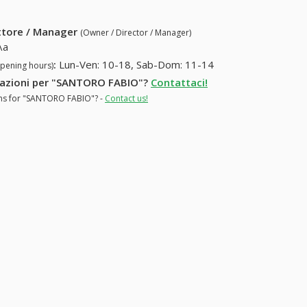
ettore / Manager
(Owner / Director / Manager)
\a
:
Lun-Ven: 10-18, Sab-Dom: 11-14
opening hours)
ormazioni per "SANTORO FABIO"?
Contattaci!
ions for "SANTORO FABIO"? -
Contact us!