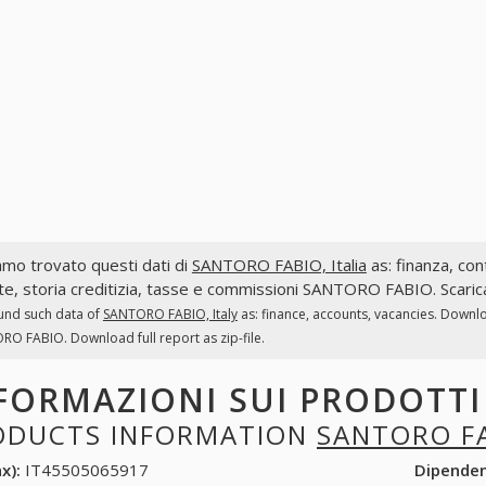
mo trovato questi dati di
SANTORO FABIO, Italia
as: finanza, cont
te, storia creditizia, tasse e commissioni SANTORO FABIO. Scarica
und such data of
SANTORO FABIO, Italy
as: finance, accounts, vacancies. Downlo
O FABIO. Download full report as zip-file.
FORMAZIONI SUI PRODOTT
ODUCTS INFORMATION
SANTORO F
x):
IT45505065917
Dipende