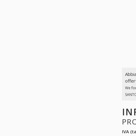
Abbia
offer
We fo
SANTOR
IN
PR
IVA (ta