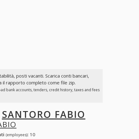
abilità, posti vacanti. Scarica conti bancari,
 il rapporto completo come file zip.
ad bank accounts, tenders, credit history, taxes and fees
I
SANTORO FABIO
ABIO
nti
:
10
(employees)