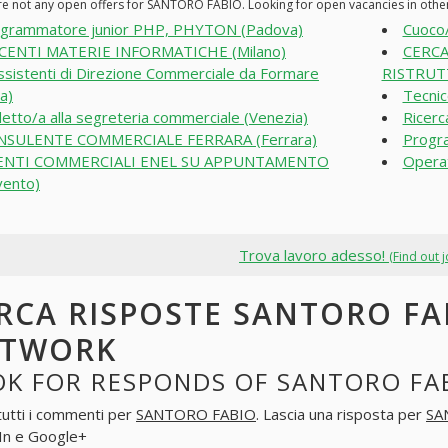
re not any open offers for SANTORO FABIO. Looking for open vacancies in oth
grammatore junior PHP, PHYTON (Padova)
Cuoco/
CENTI MATERIE INFORMATICHE (Milano)
CERCA
ssistenti di Direzione Commerciale da Formare
RISTRUTT
a)
Tecnic
etto/a alla segreteria commerciale (Venezia)
Ricerc
NSULENTE COMMERCIALE FERRARA (Ferrara)
Progr
ENTI COMMERCIALI ENEL SU APPUNTAMENTO
Operat
vento)
Trova lavoro adesso!
(Find out 
RCA RISPOSTE SANTORO FAB
ETWORK
OK FOR RESPONDS OF SANTORO FAB
tutti i commenti per
SANTORO FABIO
. Lascia una risposta per
SA
In e Google+