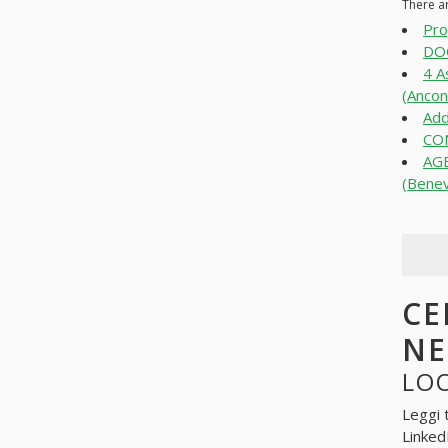
There a
Pro
DO
4 A
(Ancon
Add
CO
AG
(Bene
CE
N
LO
Leggi 
Linked