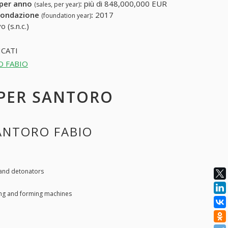
 per anno
:
più di 848,000,000 EUR
(sales, per year)
fondazione
:
2017
(foundation year)
 (s.n.c.)
CATI
RO FABIO
E PER SANTORO
SANTORO FABIO
 and detonators
ing and forming machines