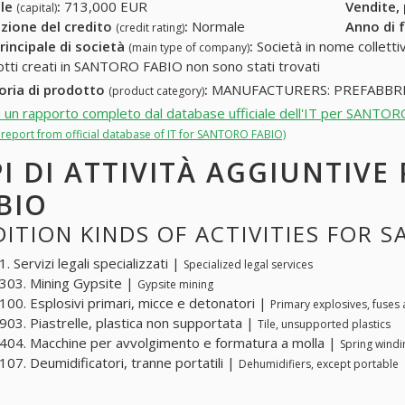
ale
:
713,000 EUR
Vendite,
(capital)
zione del credito
:
Normale
Anno di 
(credit rating)
rincipale di società
:
Società in nome collettivo
(main type of company)
otti creati in SANTORO FABIO non sono stati trovati
oria di prodotto
:
MANUFACTURERS: PREFABBRI
(product category)
i un rapporto completo dal database ufficiale dell'IT per SANTO
l report from official database of IT for SANTORO FABIO)
PI DI ATTIVITÀ AGGIUNTIV
BIO
ITION KINDS OF ACTIVITIES FOR 
 Servizi legali specializzati |
Specialized legal services
03. Mining Gypsite |
Gypsite mining
00. Esplosivi primari, micce e detonatori |
Primary explosives, fuses
03. Piastrelle, plastica non supportata |
Tile, unsupported plastics
04. Macchine per avvolgimento e formatura a molla |
Spring wind
07. Deumidificatori, tranne portatili |
Dehumidifiers, except portable