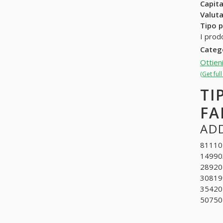
Capit
Valuta
Tipo p
I prod
Categ
Ottien
(Get ful
TI
FA
ADD
811101.
149903
289201
308199
354204
507501