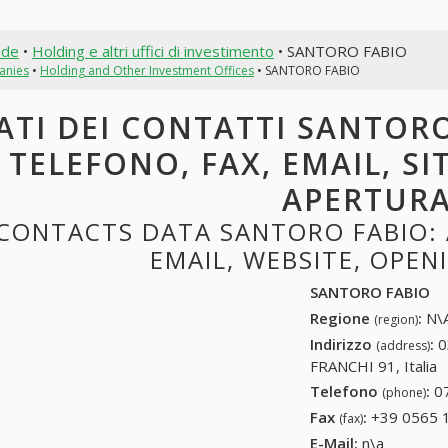
nde
•
Holding e altri uffici di investimento
• SANTORO FABIO
anies
•
Holding and Other Investment Offices
• SANTORO FABIO
ATI DEI CONTATTI SANTORO
TELEFONO, FAX, EMAIL, SI
APERTUR
CONTACTS DATA SANTORO FABIO: 
EMAIL, WEBSITE, OPE
SANTORO FABIO
Regione
:
N\A
(region)
Indirizzo
:
0
(address)
FRANCHI 91, Italia
Telefono
:
0
(phone)
Fax
:
+39 0565 
(fax)
E-Mail:
n\a