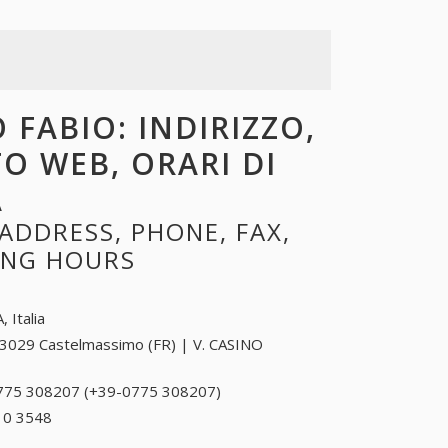
 FABIO: INDIRIZZO,
TO WEB, ORARI DI
A
ADDRESS, PHONE, FAX,
NING HOURS
, Italia
3029 Castelmassimo (FR) | V. CASINO
775 308207 (+39-0775 308207)
0775 308207
(+39-0775
10 3548
+39 0565 10 3548
308207)