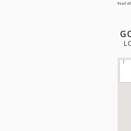
Read al
G
L