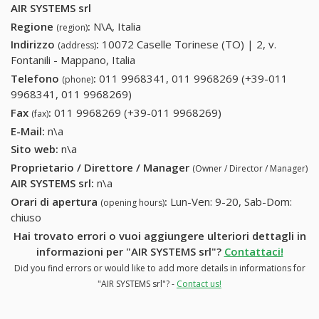
AIR SYSTEMS srl
Regione
:
N\A, Italia
(region)
Indirizzo
:
10072 Caselle Torinese (TO) | 2, v.
(address)
Fontanili - Mappano, Italia
Telefono
:
011 9968341, 011 9968269 (+39-011
(phone)
9968341, 011 9968269)
011 9968341, 011 9968269 (+39-
011 9968341, 011 9968269)
Fax
:
011 9968269 (+39-011 9968269)
011 9968269 (+39-
(fax)
011 9968269)
E-Mail:
n\a
Sito web:
n\a
Proprietario / Direttore / Manager
(Owner / Director / Manager)
AIR SYSTEMS srl
:
n\a
Orari di apertura
:
Lun-Ven: 9-20, Sab-Dom:
(opening hours)
chiuso
Hai trovato errori o vuoi aggiungere ulteriori dettagli in
informazioni per "AIR SYSTEMS srl"?
Contattaci!
Did you find errors or would like to add more details in informations for
"AIR SYSTEMS srl"? -
Contact us!