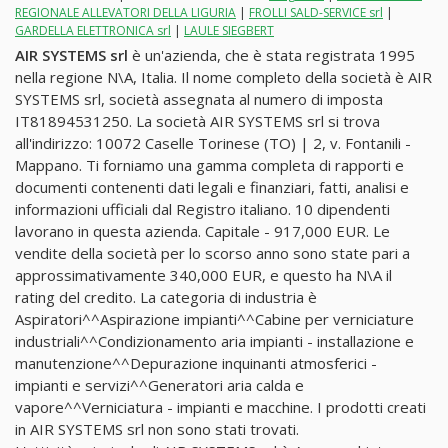
REGIONALE ALLEVATORI DELLA LIGURIA
|
FROLLI SALD-SERVICE srl
|
GARDELLA ELETTRONICA srl
|
LAULE SIEGBERT
AIR SYSTEMS srl
è un'azienda, che è stata registrata 1995
nella regione N\A, Italia. Il nome completo della società è AIR
SYSTEMS srl, società assegnata al numero di imposta
IT81894531250. La società AIR SYSTEMS srl si trova
all'indirizzo: 10072 Caselle Torinese (TO) | 2, v. Fontanili -
Mappano. Ti forniamo una gamma completa di rapporti e
documenti contenenti dati legali e finanziari, fatti, analisi e
informazioni ufficiali dal Registro italiano. 10 dipendenti
lavorano in questa azienda. Capitale - 917,000 EUR. Le
vendite della società per lo scorso anno sono state pari a
approssimativamente 340,000 EUR, e questo ha N\A il
rating del credito. La categoria di industria è
Aspiratori^^Aspirazione impianti^^Cabine per verniciature
industriali^^Condizionamento aria impianti - installazione e
manutenzione^^Depurazione inquinanti atmosferici -
impianti e servizi^^Generatori aria calda e
vapore^^Verniciatura - impianti e macchine. I prodotti creati
in AIR SYSTEMS srl non sono stati trovati.