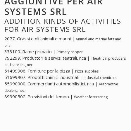
AGGIUNTIVE PER AIR
SYSTEMS SRL
ADDITION KINDS OF ACTIVITIES
FOR AIR SYSTEMS SRL
2077. Grassi e oli animali e marini |
Animal and marine fats and
oils
333100. Rame primario |
Primary copper
792299. Produttori e servizi teatrali, nca |
Theatrical producers
and services, nec
51499906. Forniture per la pizza |
Pizza supplies
51699907. Prodotti chimici industriali |
Industrial chemicals
55990000. Commercianti automobilistici, nca |
Automotive
dealers, nec
89990502. Previsioni del tempo |
Weather forecasting