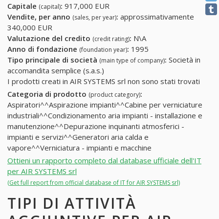
Capitale
:
917,000 EUR
(capital)
Vendite, per anno
:
approssimativamente
(sales, per year)
340,000 EUR
Valutazione del credito
:
N\A
(credit rating)
Anno di fondazione
:
1995
(foundation year)
Tipo principale di società
:
Società in
(main type of company)
accomandita semplice (s.a.s.)
I prodotti creati in AIR SYSTEMS srl non sono stati trovati
Categoria di prodotto
:
(product category)
Aspiratori^^Aspirazione impianti^^Cabine per verniciature
industriali^^Condizionamento aria impianti - installazione e
manutenzione^^Depurazione inquinanti atmosferici -
impianti e servizi^^Generatori aria calda e
vapore^^Verniciatura - impianti e macchine
Ottieni un rapporto completo dal database ufficiale dell'IT
per AIR SYSTEMS srl
(Get full report from official database of IT for AIR SYSTEMS srl)
TIPI DI ATTIVITÀ