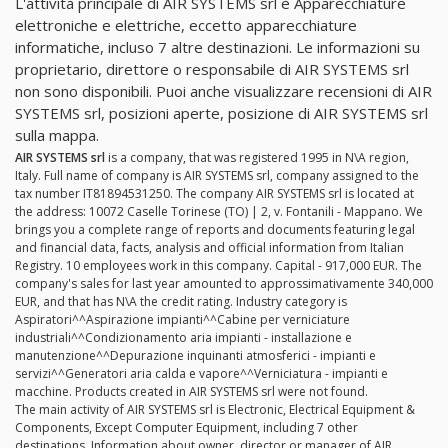
L'attività principale di AIR SYSTEMS srl è Apparecchiature
elettroniche e elettriche, eccetto apparecchiature
informatiche, incluso 7 altre destinazioni. Le informazioni su
proprietario, direttore o responsabile di AIR SYSTEMS srl
non sono disponibili. Puoi anche visualizzare recensioni di AIR
SYSTEMS srl, posizioni aperte, posizione di AIR SYSTEMS srl
sulla mappa.
AIR SYSTEMS srl
is a company, that was registered 1995 in N\A region,
Italy. Full name of company is AIR SYSTEMS srl, company assigned to the
tax number IT81894531250. The company AIR SYSTEMS srl is located at
the address: 10072 Caselle Torinese (TO) | 2, v. Fontanili - Mappano. We
brings you a complete range of reports and documents featuring legal
and financial data, facts, analysis and official information from Italian
Registry. 10 employees work in this company. Capital - 917,000 EUR. The
company's sales for last year amounted to approssimativamente 340,000
EUR, and that has N\A the credit rating. Industry category is
Aspiratori^^Aspirazione impianti^^Cabine per verniciature
industriali^^Condizionamento aria impianti - installazione e
manutenzione^^Depurazione inquinanti atmosferici - impianti e
servizi^^Generatori aria calda e vapore^^Verniciatura - impianti e
macchine. Products created in AIR SYSTEMS srl were not found.
The main activity of AIR SYSTEMS srl is Electronic, Electrical Equipment &
Components, Except Computer Equipment, including 7 other
destinations. Information about owner, director or manager of AIR