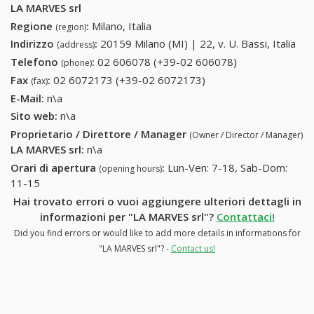
LA MARVES srl
Regione
:
Milano, Italia
(region)
Indirizzo
:
20159 Milano (MI) | 22, v. U. Bassi, Italia
(address)
Telefono
:
02 606078 (+39-02 606078)
02 606078
(phone)
(+39-02
Fax
:
02 6072173 (+39-02 6072173)
02 6072173 (+39-02
(fax)
606078)
6072173)
E-Mail:
n\a
Sito web:
n\a
Proprietario / Direttore / Manager
(Owner / Director / Manager)
LA MARVES srl
:
n\a
Orari di apertura
:
Lun-Ven: 7-18, Sab-Dom:
(opening hours)
11-15
Hai trovato errori o vuoi aggiungere ulteriori dettagli in
informazioni per "LA MARVES srl"?
Contattaci!
Did you find errors or would like to add more details in informations for
"LA MARVES srl"? -
Contact us!