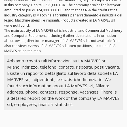
in this company. Capital - 629,000 EUR. The company's sales for last year
amounted to più di 324,000,000 EUR, and that has N\A the credit rating.
Industry category is Macchine e forniture per arredamento e industria del
legno. Macchine utensili e impianti. Products created in LA MARVES srl
were not found.
The main activity of LA MARVES srl is Industrial and Commercial Machinery
and Computer Equipment, including 6 other destinations. Information
about owner, director or manager of LA MARVES srl is not available. You
also can view reviews of LA MARVES srl, open positions, location of LA
MARVES srl on the map.
Abbiamo trovato tali informazioni su LA MARVES srl,
Milano: indirizzo, telefono, contatti, risposta, posti vacanti.
Esiste un rapporto dettagliato sul lavoro della società LA
MARVES srl, i dipendenti, le statistiche finanziarie. We
found such information about LA MARVES srl, Milano:
address, phone, contacts, response, vacancies. There is
a detailed report on the work of the company LA MARVES
srl, employees, financial statistics.