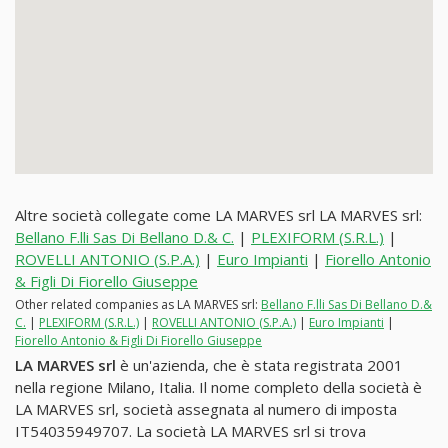
Altre società collegate come LA MARVES srl LA MARVES srl:
Bellano F.lli Sas Di Bellano D.& C.
|
PLEXIFORM (S.R.L.)
|
ROVELLI ANTONIO (S.P.A.)
|
Euro Impianti
|
Fiorello Antonio
& Figli Di Fiorello Giuseppe
Other related companies as LA MARVES srl:
Bellano F.lli Sas Di Bellano D.&
C.
|
PLEXIFORM (S.R.L.)
|
ROVELLI ANTONIO (S.P.A.)
|
Euro Impianti
|
Fiorello Antonio & Figli Di Fiorello Giuseppe
LA MARVES srl
è un'azienda, che è stata registrata 2001
nella regione Milano, Italia. Il nome completo della società è
LA MARVES srl, società assegnata al numero di imposta
IT54035949707. La società LA MARVES srl si trova