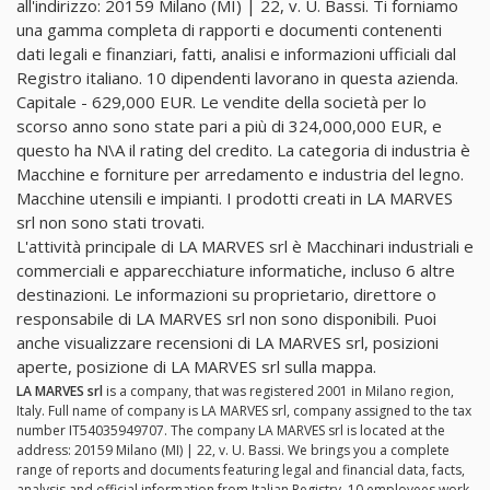
all'indirizzo: 20159 Milano (MI) | 22, v. U. Bassi. Ti forniamo
una gamma completa di rapporti e documenti contenenti
dati legali e finanziari, fatti, analisi e informazioni ufficiali dal
Registro italiano. 10 dipendenti lavorano in questa azienda.
Capitale - 629,000 EUR. Le vendite della società per lo
scorso anno sono state pari a più di 324,000,000 EUR, e
questo ha N\A il rating del credito. La categoria di industria è
Macchine e forniture per arredamento e industria del legno.
Macchine utensili e impianti. I prodotti creati in LA MARVES
srl non sono stati trovati.
L'attività principale di LA MARVES srl è Macchinari industriali e
commerciali e apparecchiature informatiche, incluso 6 altre
destinazioni. Le informazioni su proprietario, direttore o
responsabile di LA MARVES srl non sono disponibili. Puoi
anche visualizzare recensioni di LA MARVES srl, posizioni
aperte, posizione di LA MARVES srl sulla mappa.
LA MARVES srl
is a company, that was registered 2001 in Milano region,
Italy. Full name of company is LA MARVES srl, company assigned to the tax
number IT54035949707. The company LA MARVES srl is located at the
address: 20159 Milano (MI) | 22, v. U. Bassi. We brings you a complete
range of reports and documents featuring legal and financial data, facts,
analysis and official information from Italian Registry. 10 employees work