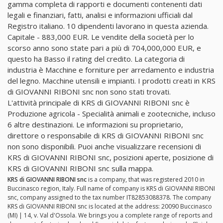
gamma completa di rapporti e documenti contenenti dati
legali e finanziari, fatti, analisi e informazioni ufficiali dal
Registro italiano. 10 dipendenti lavorano in questa azienda.
Capitale - 883,000 EUR. Le vendite della società per lo
scorso anno sono state pari a più di 704,000,000 EUR, e
questo ha Basso il rating del credito. La categoria di
industria è Macchine e forniture per arredamento e industria
del legno. Macchine utensili e impianti. I prodotti creati in KRS
di GIOVANNI RIBONI snc non sono stati trovati.
L'attività principale di KRS di GIOVANNI RIBONI snc è
Produzione agricola - Specialità animali e zootecniche, incluso
6 altre destinazioni. Le informazioni su proprietario,
direttore o responsabile di KRS di GIOVANNI RIBONI snc
non sono disponibili. Puoi anche visualizzare recensioni di
KRS di GIOVANNI RIBONI snc, posizioni aperte, posizione di
KRS di GIOVANNI RIBONI snc sulla mappa.
KRS di GIOVANNI RIBONI snc
is a company, that was registered 2010 in
Buccinasco region, Italy. Full name of company is KRS di GIOVANNI RIBONI
snc, company assigned to the tax number IT82853088378. The company
KRS di GIOVANNI RIBONI snc is located at the address: 20090 Buccinasco
(MI) | 14, v. Val d'Ossola. We brings you a complete range of reports and