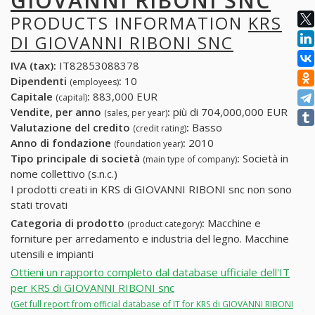
GIOVANNI RIBONI SNC
PRODUCTS INFORMATION
KRS
DI GIOVANNI RIBONI SNC
IVA (tax):
IT82853088378
Dipendenti
:
10
(employees)
Capitale
:
883,000 EUR
(capital)
Vendite, per anno
:
più di 704,000,000 EUR
(sales, per year)
Valutazione del credito
:
Basso
(credit rating)
Anno di fondazione
:
2010
(foundation year)
Tipo principale di società
:
Società in
(main type of company)
nome collettivo (s.n.c.)
I prodotti creati in KRS di GIOVANNI RIBONI snc non sono
stati trovati
Categoria di prodotto
:
Macchine e
(product category)
forniture per arredamento e industria del legno. Macchine
utensili e impianti
Ottieni un rapporto completo dal database ufficiale dell'IT
per KRS di GIOVANNI RIBONI snc
(Get full report from official database of IT for KRS di GIOVANNI RIBONI