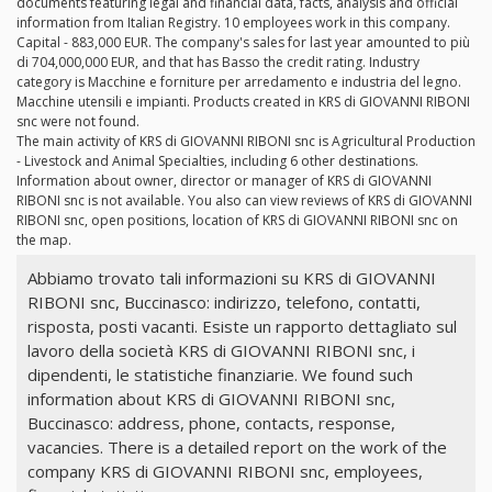
documents featuring legal and financial data, facts, analysis and official
information from Italian Registry. 10 employees work in this company.
Capital - 883,000 EUR. The company's sales for last year amounted to più
di 704,000,000 EUR, and that has Basso the credit rating. Industry
category is Macchine e forniture per arredamento e industria del legno.
Macchine utensili e impianti. Products created in KRS di GIOVANNI RIBONI
snc were not found.
The main activity of KRS di GIOVANNI RIBONI snc is Agricultural Production
- Livestock and Animal Specialties, including 6 other destinations.
Information about owner, director or manager of KRS di GIOVANNI
RIBONI snc is not available. You also can view reviews of KRS di GIOVANNI
RIBONI snc, open positions, location of KRS di GIOVANNI RIBONI snc on
the map.
Abbiamo trovato tali informazioni su KRS di GIOVANNI
RIBONI snc, Buccinasco: indirizzo, telefono, contatti,
risposta, posti vacanti. Esiste un rapporto dettagliato sul
lavoro della società KRS di GIOVANNI RIBONI snc, i
dipendenti, le statistiche finanziarie. We found such
information about KRS di GIOVANNI RIBONI snc,
Buccinasco: address, phone, contacts, response,
vacancies. There is a detailed report on the work of the
company KRS di GIOVANNI RIBONI snc, employees,