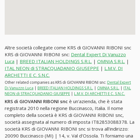
Altre società collegate come KRS di GIOVANNI RIBONI snc
KRS di GIOVANNI RIBONI snc:
Dental Expert Di Vanuzzo
Luca
|
BREED ITALIAN HOLDINGS S.R.L.
|
OMNIA S.R.L.
|
ITAL NEON di STRACQUADANIO GIUSEPPE
|
L.M.V. DI
ARCHETTI E C. S.N.C.
Other related companies as KRS di GIOVANNI RIBONI snc:
Dental Expert
Di Vanuzzo Luca
|
BREED ITALIAN HOLDINGS S.R.L.
|
OMNIA S.R.L.
|
ITAL
NEON di STRACQUADANIO GIUSEPPE
|
L.M.V. DI ARCHETTI E C. S.N.C.
KRS di GIOVANNI RIBONI snc
è un'azienda, che è stata
registrata 2010 nella regione Buccinasco, Italia. Il nome
completo della società è KRS di GIOVANNI RIBONI snc,
società assegnata al numero di imposta IT82853088378. La
società KRS di GIOVANNI RIBONI snc si trova all'indirizzo:
20090 Buccinasco (MI) | 14, v. Val d'Ossola. Ti forniamo una