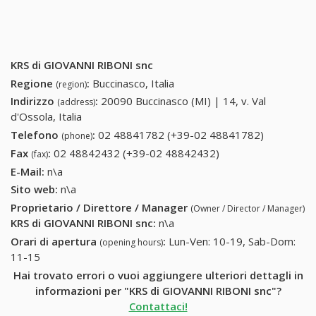
KRS di GIOVANNI RIBONI snc
Regione
:
Buccinasco, Italia
(region)
Indirizzo
:
20090 Buccinasco (MI) | 14, v. Val
(address)
d'Ossola, Italia
Telefono
:
02 48841782 (+39-02 48841782)
02
(phone)
48841782
Fax
:
02 48842432 (+39-02 48842432)
02 48842432 (+39-
(fax)
(+39-02
02 48842432)
E-Mail:
n\a
48841782
Sito web:
n\a
Proprietario / Direttore / Manager
(Owner / Director / Manager)
KRS di GIOVANNI RIBONI snc
:
n\a
Orari di apertura
:
Lun-Ven: 10-19, Sab-Dom:
(opening hours)
11-15
Hai trovato errori o vuoi aggiungere ulteriori dettagli in
informazioni per "KRS di GIOVANNI RIBONI snc"?
Contattaci!