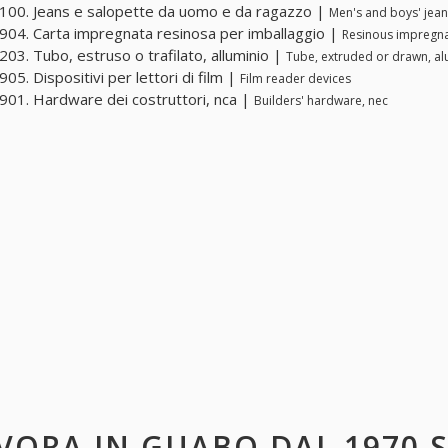
00. Jeans e salopette da uomo e da ragazzo |
Men's and boys' jea
04. Carta impregnata resinosa per imballaggio |
Resinous impregna
03. Tubo, estruso o trafilato, alluminio |
Tube, extruded or drawn, a
05. Dispositivi per lettori di film |
Film reader devices
01. Hardware dei costruttori, nca |
Builders' hardware, nec
VORA IN
GUABO DAL 1970 S.