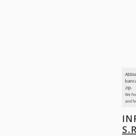
Abbia
banca
zip.
We fo
and fe
IN
S.R