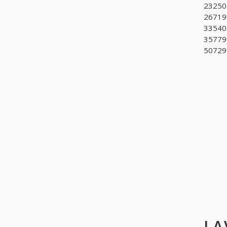
232501
267199
335402
357799
507299
LA