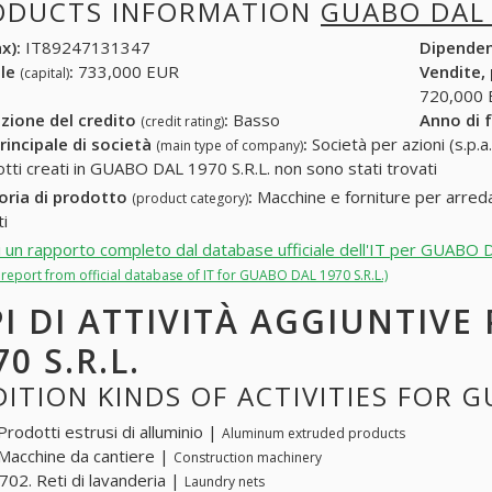
ODUCTS INFORMATION
GUABO DAL 
x):
IT89247131347
Dipende
ale
:
733,000 EUR
Vendite,
(capital)
720,000
zione del credito
:
Basso
Anno di 
(credit rating)
rincipale di società
:
Società per azioni (s.p.a.
(main type of company)
otti creati in GUABO DAL 1970 S.R.L. non sono stati trovati
oria di prodotto
:
Macchine e forniture per arreda
(product category)
ti
i un rapporto completo dal database ufficiale dell'IT per GUABO 
l report from official database of IT for GUABO DAL 1970 S.R.L.)
PI DI ATTIVITÀ AGGIUNTIVE
70 S.R.L.
ITION KINDS OF ACTIVITIES FOR G
Prodotti estrusi di alluminio |
Aluminum extruded products
Macchine da cantiere |
Construction machinery
02. Reti di lavanderia |
Laundry nets