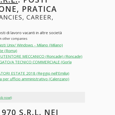
ONE, PRATICA
ANCIES, CAREER,
ti di lavoro vacanti in altre società
 in other companies
isti Unix/ Windows - Milano (Milano)
te (Roma)
UTENTORE MECCANICO (Roncade) (Roncade)
GATO/A TECNICO COMMERCIALE (Gorla
ORI ESTATE 2018 (Reggio nell'Emilia)
a per ufficio amministrativo (Calenzano)
job now!)
70 S.R.L. NEI