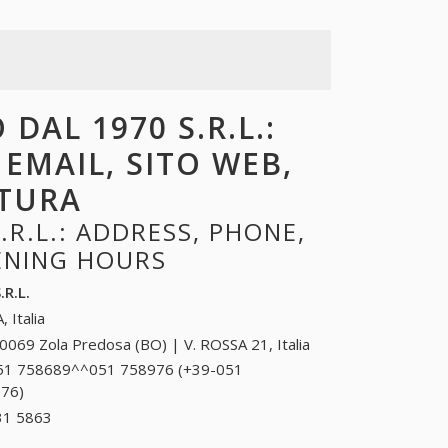
DAL 1970 S.R.L.:
 EMAIL, SITO WEB,
RTURA
R.L.: ADDRESS, PHONE,
PENING HOURS
R.L.
, Italia
0069 Zola Predosa (BO) | V. ROSSA 21, Italia
51 758689^^051 758976 (+39-051
76)
051 758689^^051 758976 (+39-051
758689^^051 758976)
31 5863
+39 0373 31 5863