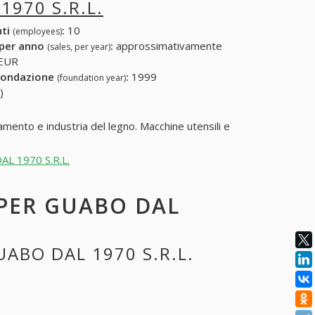
1970 S.R.L.
nti
:
10
(employees)
 per anno
:
approssimativamente
(sales, per year)
 EUR
fondazione
:
1999
(foundation year)
)
mento e industria del legno. Macchine utensili e
DAL 1970 S.R.L.
 PER GUABO DAL
UABO DAL 1970 S.R.L.