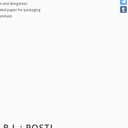
ns and dungarees
ted paper for packaging
luminum
R.L.
: POSTI