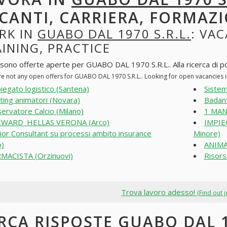
CANTI, CARRIERA, FORMAZI
RK IN
GUABO DAL 1970 S.R.L.
: VAC
INING, PRACTICE
 sono offerte aperte per GUABO DAL 1970 S.R.L.. Alla ricerca di pos
re not any open offers for GUABO DAL 1970 S.R.L.. Looking for open vacancies
iegato logistico (Santena)
Sistem
ting animatori (Novara)
Badan
ervatore Calcio (Milano)
1 MAN
EWARD_HELLAS VERONA (Arco)
IMPIE
ior Consultant su processi ambito insurance
Minore)
o)
ANIMAT
MACISTA (Orzinuovi)
Risors
Trova lavoro adesso!
(Find out 
RCA RISPOSTE GUABO DAL 19