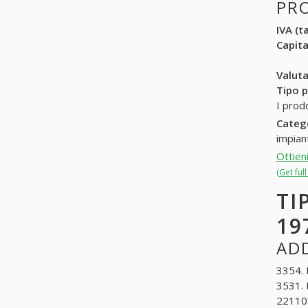
PR
IVA (ta
Capit
Valuta
Tipo p
I prod
Categ
impian
Ottien
(Get ful
TI
19
ADD
3354. 
3531. 
221107