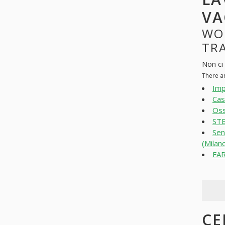
VA
WO
TRA
Non ci
There a
Imp
Cas
Oss
ST
Sen
(Milan
FAR
CE