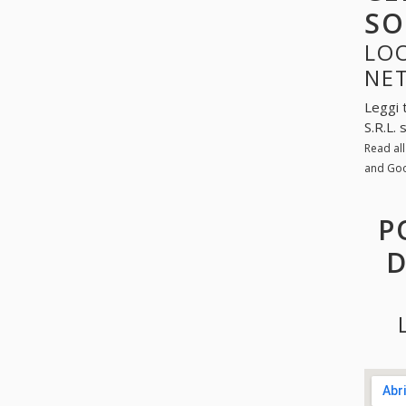
SO
LOO
NE
Leggi 
S.R.L.
Read al
and Go
P
D