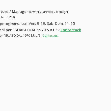
ettore / Manager
(Owner / Director / Manager)
R.L.
:
n\a
:
Lun-Ven: 9-19, Sab-Dom: 11-15
opening hours)
zioni per "GUABO DAL 1970 S.R.L."?
Contattaci!
 for "GUABO DAL 1970 S.R.L."? -
Contact us!