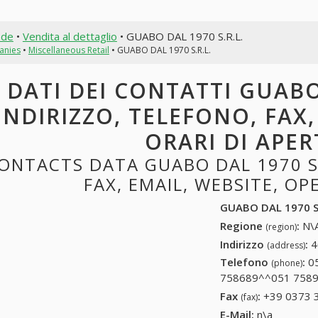
nde
•
Vendita al dettaglio
• GUABO DAL 1970 S.R.L.
anies
•
Miscellaneous Retail
• GUABO DAL 1970 S.R.L.
DATI DEI CONTATTI GUABO 
INDIRIZZO, TELEFONO, FAX,
ORARI DI APE
ONTACTS DATA GUABO DAL 1970 S.
FAX, EMAIL, WEBSITE, O
GUABO DAL 1970 S.
Regione
:
N\A
(region)
Indirizzo
:
4
(address)
Telefono
:
0
(phone)
758689^^051 7589
Fax
:
+39 0373 
(fax)
E-Mail:
n\a