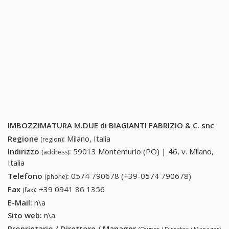
IMBOZZIMATURA M.DUE di BIAGIANTI FABRIZIO & C. snc
Regione
:
Milano, Italia
(region)
Indirizzo
:
59013 Montemurlo (PO) | 46, v. Milano,
(address)
Italia
Telefono
:
0574 790678 (+39-0574 790678)
0574
(phone)
790678
Fax
:
+39 0941 86 1356
+39 0941 86 1356
(fax)
(+39-0574
E-Mail:
n\a
790678)
Sito web:
n\a
Proprietario / Direttore / Manager