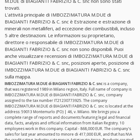
M.DUE di BIAGIANTI FABRIZIO & C. snc non sono stati
trovati.
L'attività principale di IMBOZZIMATURA M.DUE di
BIAGIANTI FABRIZIO & C. snc è Estrazione e estrazione di
minerali non metalliferi, ad eccezione dei combustibili, incluso
5 altre destinazioni. Le informazioni su proprietario,
direttore o responsabile di IMBOZZIMATURA M.DUE di
BIAGIANTI FABRIZIO & C. snc non sono disponibili. Puoi
anche visualizzare recensioni di IMBOZZIMATURA M.DUE di
BIAGIANTI FABRIZIO & C. snc, posizioni aperte, posizione di
IMBOZZIMATURA M.DUE di BIAGIANTI FABRIZIO & C. snc
sulla mappa.
IMBOZZIMATURA M.DUE di BIAGIANTI FABRIZIO & C. snc
is a company,
that was registered 1989 in Milano region, Italy. Full name of company is
IMBOZZIMATURA M.DUE di BIAGIANTI FABRIZIO & C. snc, company
assigned to the tax number IT21230773925. The company
IMBOZZIMATURA M.DUE di BIAGIANTI FABRIZIO & C. snc is located at the
address: 59013 Montemurlo (PO) | 46, v. Milano. We brings you a
complete range of reports and documents featuring legal and financial
data, facts, analysis and official information from Italian Registry. 10
employees work in this company. Capital - 868,000 EUR. The company's
sales for last year amounted to minore di 417,000 EUR, and that has N\A
the credit rating. Industry category is Artigianato tipico. Products created