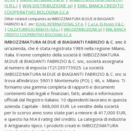
(S.R.L.)
|
WIN DISTRIBUZIONE srl
|
EMIL BANCA CREDITO
COOPERATIVO BOLOGNA S.C.A
Other related companies as IMBOZZIMATURA M.DUE di BIAGIANTI
FABRIZIO & C. snc:
RUVAL INTERNATIONAL S.P.A.
|
C.a.t.e. Di Russo V.& C.
|
CALZATURIFICIO RENATA (S.R.L.)
|
WIN DISTRIBUZIONE srl
|
EMIL BANCA
CREDITO COOPERATIVO BOLOGNA S.C.A
IMBOZZIMATURA M.DUE di BIAGIANTI FABRIZIO & C. snc
è
un'azienda, che è stata registrata 1989 nella regione Milano,
Italia. Il nome completo della società è IMBOZZIMATURA
M.DUE di BIAGIANTI FABRIZIO & C. snc, società assegnata
al numero di imposta IT21230773925. La società
IMBOZZIMATURA M.DUE di BIAGIANTI FABRIZIO & C. snc si
trova all'indirizzo: 59013 Montemurlo (PO) | 46, v. Milano. Ti
forniamo una gamma completa di rapporti e documenti
contenenti dati legali e finanziari, fatti, analisi e informazioni
ufficiali dal Registro italiano. 10 dipendenti lavorano in questa
azienda. Capitale - 868,000 EUR. Le vendite della società
per lo scorso anno sono state pari a minore di 417,000 EUR,
e questo ha N\A il rating del credito. La categoria di industria
è Artigianato tipico. I prodotti creati in IMBOZZIMATURA