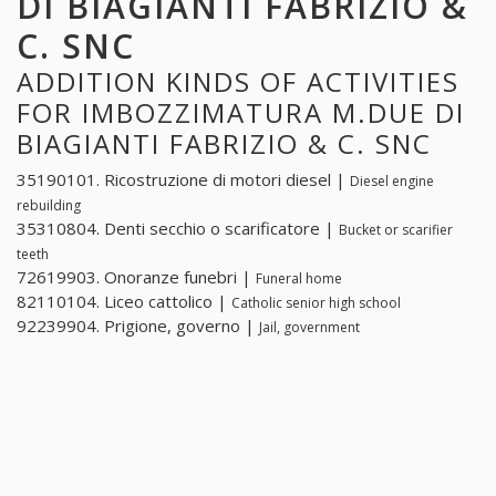
DI BIAGIANTI FABRIZIO &
C. SNC
ADDITION KINDS OF ACTIVITIES
FOR IMBOZZIMATURA M.DUE DI
BIAGIANTI FABRIZIO & C. SNC
35190101. Ricostruzione di motori diesel |
Diesel engine
rebuilding
35310804. Denti secchio o scarificatore |
Bucket or scarifier
teeth
72619903. Onoranze funebri |
Funeral home
82110104. Liceo cattolico |
Catholic senior high school
92239904. Prigione, governo |
Jail, government