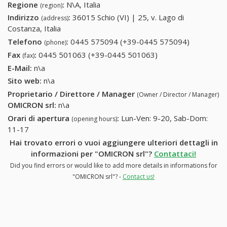
Regione
:
N\A, Italia
(region)
Indirizzo
:
36015 Schio (VI) | 25, v. Lago di
(address)
Costanza, Italia
Telefono
:
0445 575094 (+39-0445 575094)
0445
(phone)
575094
Fax
:
0445 501063 (+39-0445 501063)
0445 501063 (+39-
(fax)
(+39-0445
0445 501063)
E-Mail:
n\a
575094)
Sito web:
n\a
Proprietario / Direttore / Manager
(Owner / Director / Manager)
OMICRON srl
:
n\a
Orari di apertura
:
Lun-Ven: 9-20, Sab-Dom:
(opening hours)
11-17
Hai trovato errori o vuoi aggiungere ulteriori dettagli in
informazioni per "OMICRON srl"?
Contattaci!
Did you find errors or would like to add more details in informations for
"OMICRON srl"? -
Contact us!