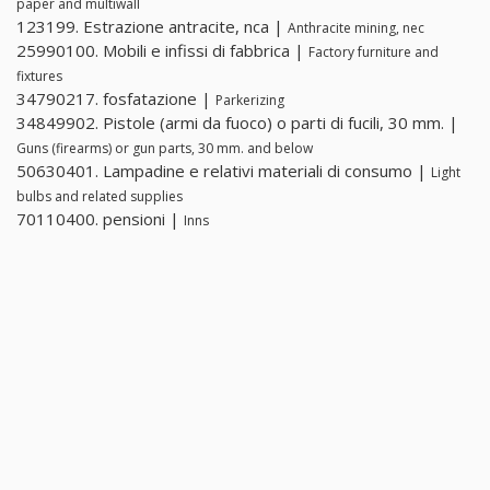
paper and multiwall
123199. Estrazione antracite, nca |
Anthracite mining, nec
25990100. Mobili e infissi di fabbrica |
Factory furniture and
fixtures
34790217. fosfatazione |
Parkerizing
34849902. Pistole (armi da fuoco) o parti di fucili, 30 mm. |
Guns (firearms) or gun parts, 30 mm. and below
50630401. Lampadine e relativi materiali di consumo |
Light
bulbs and related supplies
70110400. pensioni |
Inns