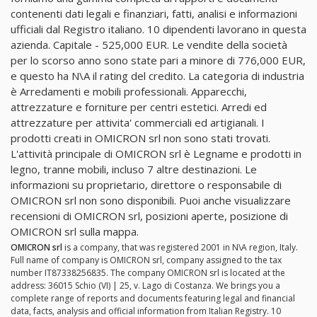
contenenti dati legali e finanziari, fatti, analisi e informazioni
ufficiali dal Registro italiano. 10 dipendenti lavorano in questa
azienda. Capitale - 525,000 EUR. Le vendite della società
per lo scorso anno sono state pari a minore di 776,000 EUR,
e questo ha N\A il rating del credito. La categoria di industria
è Arredamenti e mobili professionali. Apparecchi,
attrezzature e forniture per centri estetici. Arredi ed
attrezzature per attivita' commerciali ed artigianali. I
prodotti creati in OMICRON srl non sono stati trovati.
L'attività principale di OMICRON srl è Legname e prodotti in
legno, tranne mobili, incluso 7 altre destinazioni. Le
informazioni su proprietario, direttore o responsabile di
OMICRON srl non sono disponibili. Puoi anche visualizzare
recensioni di OMICRON srl, posizioni aperte, posizione di
OMICRON srl sulla mappa.
OMICRON srl
is a company, that was registered 2001 in N\A region, Italy.
Full name of company is OMICRON srl, company assigned to the tax
number IT87338256835. The company OMICRON srl is located at the
address: 36015 Schio (VI) | 25, v. Lago di Costanza. We brings you a
complete range of reports and documents featuring legal and financial
data, facts, analysis and official information from Italian Registry. 10