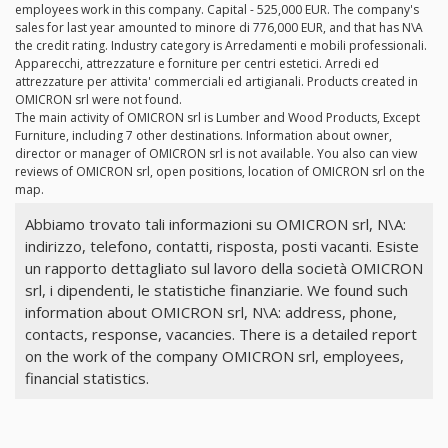
employees work in this company. Capital - 525,000 EUR. The company's
sales for last year amounted to minore di 776,000 EUR, and that has N\A
the credit rating. Industry category is Arredamenti e mobili professionali.
Apparecchi, attrezzature e forniture per centri estetici. Arredi ed
attrezzature per attivita' commerciali ed artigianali. Products created in
OMICRON srl were not found.
The main activity of OMICRON srl is Lumber and Wood Products, Except
Furniture, including 7 other destinations. Information about owner,
director or manager of OMICRON srl is not available. You also can view
reviews of OMICRON srl, open positions, location of OMICRON srl on the
map.
Abbiamo trovato tali informazioni su OMICRON srl, N\A:
indirizzo, telefono, contatti, risposta, posti vacanti. Esiste
un rapporto dettagliato sul lavoro della società OMICRON
srl, i dipendenti, le statistiche finanziarie. We found such
information about OMICRON srl, N\A: address, phone,
contacts, response, vacancies. There is a detailed report
on the work of the company OMICRON srl, employees,
financial statistics.