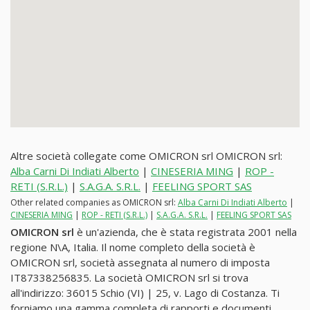
Altre società collegate come OMICRON srl OMICRON srl:
Alba Carni Di Indiati Alberto
|
CINESERIA MING
|
ROP -
RETI (S.R.L.)
|
S.A.G.A. S.R.L.
|
FEELING SPORT SAS
Other related companies as OMICRON srl:
Alba Carni Di Indiati Alberto
|
CINESERIA MING
|
ROP - RETI (S.R.L.)
|
S.A.G.A. S.R.L.
|
FEELING SPORT SAS
OMICRON srl
è un'azienda, che è stata registrata 2001 nella
regione N\A, Italia. Il nome completo della società è
OMICRON srl, società assegnata al numero di imposta
IT87338256835. La società OMICRON srl si trova
all'indirizzo: 36015 Schio (VI) | 25, v. Lago di Costanza. Ti
forniamo una gamma completa di rapporti e documenti