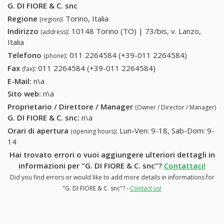
G. DI FIORE & C. snc
Regione
:
Torino, Italia
(region)
Indirizzo
:
10148 Torino (TO) | 73/bis, v. Lanzo,
(address)
Italia
Telefono
:
011 2264584 (+39-011 2264584)
011
(phone)
2264584
Fax
:
011 2264584 (+39-011 2264584)
011 2264584 (+39-
(fax)
(+39-011
011 2264584)
E-Mail:
n\a
2264584)
Sito web:
n\a
Proprietario / Direttore / Manager
(Owner / Director / Manager)
G. DI FIORE & C. snc
:
n\a
Orari di apertura
:
Lun-Ven: 9-18, Sab-Dom: 9-
(opening hours)
14
Hai trovato errori o vuoi aggiungere ulteriori dettagli in
informazioni per "G. DI FIORE & C. snc"?
Contattaci!
Did you find errors or would like to add more details in informations for
"G. DI FIORE & C. snc"? -
Contact us!