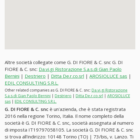
Altre società collegate come G. DI FIORE & C. snc G. DI
FIORE & C. snc:
Da.vi.gi Ristorazione S.a.s.di Gian Paolo
Bernini
|
Destriero
|
Ditta De.r.co.srl
|
AROSIOLUCE sas
|
EDIL CONSULTING S.R.L.
Other related companies as G. DI FIORE & C. snc:
Da.vi.gi Ristorazione
S.a.s.di Gian Paolo Bernini
|
Destriero
|
Ditta De.r.co.srl
|
AROSIOLUCE
sas
|
EDIL CONSULTING S.R.L.
G. DI FIORE & C. snc
è un'azienda, che è stata registrata
2016 nella regione Torino, Italia. Il nome completo della
società è G. DI FIORE & C. snc, società assegnata al numero
di imposta IT19797058105. La società G. DI FIORE & C. snc
si trova all'indirizzo: 10148 Torino (TO) | 73/bis, v. Lanzo. Ti