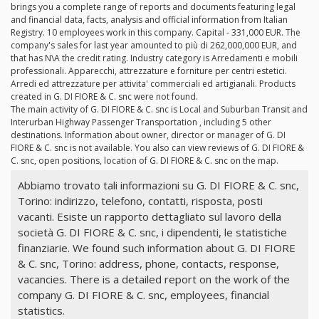
brings you a complete range of reports and documents featuring legal
and financial data, facts, analysis and official information from Italian
Registry. 10 employees work in this company. Capital - 331,000 EUR. The
company's sales for last year amounted to più di 262,000,000 EUR, and
that has N\A the credit rating. Industry category is Arredamenti e mobili
professionali. Apparecchi, attrezzature e forniture per centri estetici.
Arredi ed attrezzature per attivita' commerciali ed artigianali. Products
created in G. DI FIORE & C. snc were not found.
The main activity of G. DI FIORE & C. snc is Local and Suburban Transit and
Interurban Highway Passenger Transportation , including 5 other
destinations. Information about owner, director or manager of G. DI
FIORE & C. snc is not available. You also can view reviews of G. DI FIORE &
C. snc, open positions, location of G. DI FIORE & C. snc on the map.
Abbiamo trovato tali informazioni su G. DI FIORE & C. snc,
Torino: indirizzo, telefono, contatti, risposta, posti
vacanti. Esiste un rapporto dettagliato sul lavoro della
società G. DI FIORE & C. snc, i dipendenti, le statistiche
finanziarie. We found such information about G. DI FIORE
& C. snc, Torino: address, phone, contacts, response,
vacancies. There is a detailed report on the work of the
company G. DI FIORE & C. snc, employees, financial
statistics.