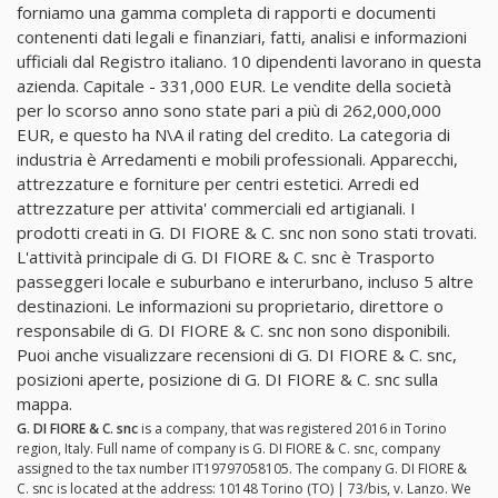
forniamo una gamma completa di rapporti e documenti
contenenti dati legali e finanziari, fatti, analisi e informazioni
ufficiali dal Registro italiano. 10 dipendenti lavorano in questa
azienda. Capitale - 331,000 EUR. Le vendite della società
per lo scorso anno sono state pari a più di 262,000,000
EUR, e questo ha N\A il rating del credito. La categoria di
industria è Arredamenti e mobili professionali. Apparecchi,
attrezzature e forniture per centri estetici. Arredi ed
attrezzature per attivita' commerciali ed artigianali. I
prodotti creati in G. DI FIORE & C. snc non sono stati trovati.
L'attività principale di G. DI FIORE & C. snc è Trasporto
passeggeri locale e suburbano e interurbano, incluso 5 altre
destinazioni. Le informazioni su proprietario, direttore o
responsabile di G. DI FIORE & C. snc non sono disponibili.
Puoi anche visualizzare recensioni di G. DI FIORE & C. snc,
posizioni aperte, posizione di G. DI FIORE & C. snc sulla
mappa.
G. DI FIORE & C. snc
is a company, that was registered 2016 in Torino
region, Italy. Full name of company is G. DI FIORE & C. snc, company
assigned to the tax number IT19797058105. The company G. DI FIORE &
C. snc is located at the address: 10148 Torino (TO) | 73/bis, v. Lanzo. We