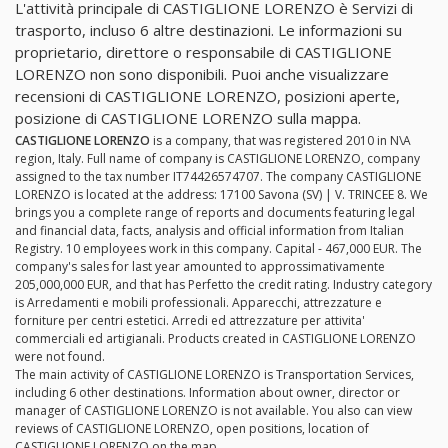
L'attività principale di CASTIGLIONE LORENZO è Servizi di
trasporto, incluso 6 altre destinazioni. Le informazioni su
proprietario, direttore o responsabile di CASTIGLIONE
LORENZO non sono disponibili. Puoi anche visualizzare
recensioni di CASTIGLIONE LORENZO, posizioni aperte,
posizione di CASTIGLIONE LORENZO sulla mappa.
CASTIGLIONE LORENZO
is a company, that was registered 2010 in N\A
region, Italy. Full name of company is CASTIGLIONE LORENZO, company
assigned to the tax number IT74426574707. The company CASTIGLIONE
LORENZO is located at the address: 17100 Savona (SV) | V. TRINCEE 8. We
brings you a complete range of reports and documents featuring legal
and financial data, facts, analysis and official information from Italian
Registry. 10 employees work in this company. Capital - 467,000 EUR. The
company's sales for last year amounted to approssimativamente
205,000,000 EUR, and that has Perfetto the credit rating. Industry category
is Arredamenti e mobili professionali. Apparecchi, attrezzature e
forniture per centri estetici. Arredi ed attrezzature per attivita'
commerciali ed artigianali. Products created in CASTIGLIONE LORENZO
were not found.
The main activity of CASTIGLIONE LORENZO is Transportation Services,
including 6 other destinations. Information about owner, director or
manager of CASTIGLIONE LORENZO is not available. You also can view
reviews of CASTIGLIONE LORENZO, open positions, location of
CASTIGLIONE LORENZO on the map.