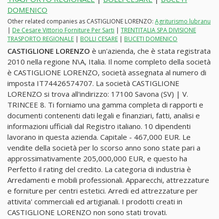
DOMENICO
Other related companies as CASTIGLIONE LORENZO:
Agriturismo lubranu
|
De Cesare Vittorio Forniture Per Sarti
|
TRENTITALIA SPA DIVISIONE
TRASPORTO REGIONALE
|
BOLLI CESARE
|
BUCETI DOMENICO
CASTIGLIONE LORENZO
è un'azienda, che è stata registrata
2010 nella regione N\A, Italia. Il nome completo della società
è CASTIGLIONE LORENZO, società assegnata al numero di
imposta IT74426574707. La società CASTIGLIONE
LORENZO si trova all'indirizzo: 17100 Savona (SV) | V.
TRINCEE 8. Ti forniamo una gamma completa di rapporti e
documenti contenenti dati legali e finanziari, fatti, analisi e
informazioni ufficiali dal Registro italiano. 10 dipendenti
lavorano in questa azienda. Capitale - 467,000 EUR. Le
vendite della società per lo scorso anno sono state pari a
approssimativamente 205,000,000 EUR, e questo ha
Perfetto il rating del credito. La categoria di industria è
Arredamenti e mobili professionali. Apparecchi, attrezzature
e forniture per centri estetici. Arredi ed attrezzature per
attivita' commerciali ed artigianali. I prodotti creati in
CASTIGLIONE LORENZO non sono stati trovati.