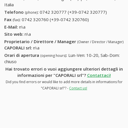
Italia
Telefono
:
0742 320777 (+39-0742 320777)
0742
(phone)
320777
Fax
:
0742 320760 (+39-0742 320760)
0742 320760 (+39-
(fax)
(+39-0742
0742 320760)
E-Mail:
n\a
320777)
Sito web:
n\a
Proprietario / Direttore / Manager
(Owner / Director / Manager)
CAPORALI srl
:
n\a
Orari di apertura
:
Lun-Ven: 10-20, Sab-Dom:
(opening hours)
chiuso
Hai trovato errori o vuoi aggiungere ulteriori dettagli in
informazioni per "CAPORALI srl"?
Contattaci!
Did you find errors or would like to add more details in informations for
"CAPORALI srl"? -
Contact us!