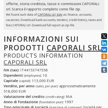
offerte, storia creditizia, tasse e commissioni CAPORALI
srl. Scarica il rapporto completo come file zip.
We found such data of
CAPORALI srl, Italy
as: finance, accounts,
vacancies. Download bank accounts, tenders, credit history, taxes and
fees CAPORALI srl. Download full report as zip-file.
INFORMAZIONI SUI
PRODOTTI
CAPORALI SRL
PRODUCTS INFORMATION
CAPORALI SRL
IVA (tax):
IT44153747558
Dipendenti
:
10
(employees)
Capitale
:
113,000 EUR
(capital)
Vendite, per anno
:
approssimativamente
(sales, per year)
518,000 EUR
Valutazione del credito
:
N\A
(credit rating)
Anno di fondazione
:
1997
(foundation year)
Tipo principale di società
:
Società per
(main type of company)