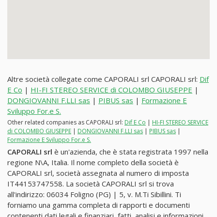
Altre società collegate come CAPORALI srl CAPORALI srl:
Dif
E Co
|
HI-FI STEREO SERVICE di COLOMBO GIUSEPPE
|
DONGIOVANNI F.LLI sas
|
PIBUS sas
|
Formazione E
Sviluppo For.e S.
Other related companies as CAPORALI srl:
Dif E Co
|
HI-FI STEREO SERVICE
di COLOMBO GIUSEPPE
|
DONGIOVANNI F.LLI sas
|
PIBUS sas
|
Formazione E Sviluppo For.e S.
CAPORALI srl
è un'azienda, che è stata registrata 1997 nella
regione N\A, Italia. Il nome completo della società è
CAPORALI srl, società assegnata al numero di imposta
IT44153747558. La società CAPORALI srl si trova
all'indirizzo: 06034 Foligno (PG) | 5, v. M.Ti Sibillini. Ti
forniamo una gamma completa di rapporti e documenti
contenenti dati legali e finanziari, fatti, analisi e informazioni