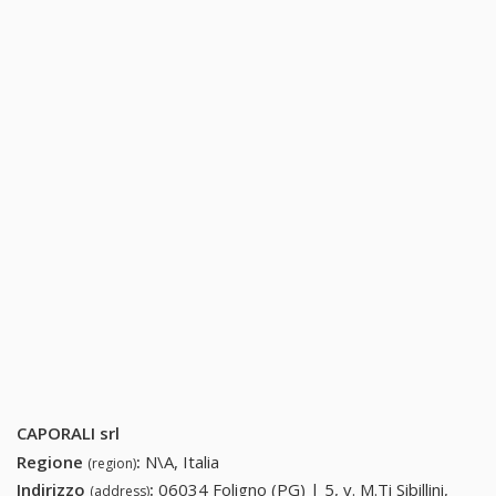
CAPORALI srl
Regione
:
N\A, Italia
(region)
Indirizzo
:
06034 Foligno (PG) | 5, v. M.Ti Sibillini,
(address)