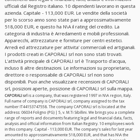
ufficiali dal Registro italiano. 10 dipendenti lavorano in questa
azienda. Capitale - 113,000 EUR. Le vendite della società
per lo scorso anno sono state pari a approssimativamente
518,000 EUR, e questo ha N\A il rating del credito. La
categoria di industria è Arredamenti e mobili professionali.
Apparecchi, attrezzature e forniture per centri estetici.
Arredi ed attrezzature per attivita' commerciali ed artigianali.
I prodotti creati in CAPORALI srl non sono stati trovati.
L'attività principale di CAPORALI srl è Trasporto d'acqua,
incluso 8 altre destinazioni. Le informazioni su proprietario,
direttore o responsabile di CAPORALI srl non sono
disponibili. Puoi anche visualizzare recensioni di CAPORALI
srl, posizioni aperte, posizione di CAPORALI srl sulla mappa.
CAPORALI srl
is a company, that was registered 1997 in N\A region, Italy.
Full name of company is CAPORALI srl, company assigned to the tax
number IT44153747558. The company CAPORALI srl is located at the
address: 06034 Foligno (PG) | 5, v. M.Ti Sibillini. We brings you a complete
range of reports and documents featuring legal and financial data, facts,
analysis and official information from Italian Registry. 10 employees work
in this company. Capital - 113,000 EUR. The company's sales for last year
amounted to approssimativamente 518,000 EUR, and that has N\A the