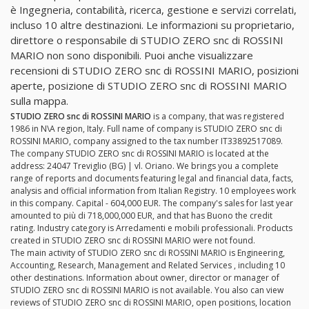
è Ingegneria, contabilità, ricerca, gestione e servizi correlati,
incluso 10 altre destinazioni. Le informazioni su proprietario,
direttore o responsabile di STUDIO ZERO snc di ROSSINI
MARIO non sono disponibili. Puoi anche visualizzare
recensioni di STUDIO ZERO snc di ROSSINI MARIO, posizioni
aperte, posizione di STUDIO ZERO snc di ROSSINI MARIO
sulla mappa.
STUDIO ZERO snc di ROSSINI MARIO
is a company, that was registered
1986 in N\A region, Italy. Full name of company is STUDIO ZERO snc di
ROSSINI MARIO, company assigned to the tax number IT33892517089.
The company STUDIO ZERO snc di ROSSINI MARIO is located at the
address: 24047 Treviglio (BG) | vl. Oriano. We brings you a complete
range of reports and documents featuring legal and financial data, facts,
analysis and official information from Italian Registry. 10 employees work
in this company. Capital - 604,000 EUR. The company's sales for last year
amounted to più di 718,000,000 EUR, and that has Buono the credit
rating. Industry category is Arredamenti e mobili professionali. Products
created in STUDIO ZERO snc di ROSSINI MARIO were not found.
The main activity of STUDIO ZERO snc di ROSSINI MARIO is Engineering,
Accounting, Research, Management and Related Services , including 10
other destinations. Information about owner, director or manager of
STUDIO ZERO snc di ROSSINI MARIO is not available. You also can view
reviews of STUDIO ZERO snc di ROSSINI MARIO, open positions, location