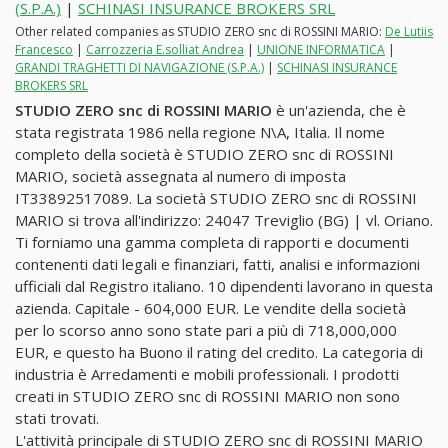
(S.P.A.)
|
SCHINASI INSURANCE BROKERS SRL
Other related companies as STUDIO ZERO snc di ROSSINI MARIO:
De Lutiis
Francesco
|
Carrozzeria E.solliat Andrea
|
UNIONE INFORMATICA
|
GRANDI TRAGHETTI DI NAVIGAZIONE (S.P.A.)
|
SCHINASI INSURANCE
BROKERS SRL
STUDIO ZERO snc di ROSSINI MARIO
è un'azienda, che è
stata registrata 1986 nella regione N\A, Italia. Il nome
completo della società è STUDIO ZERO snc di ROSSINI
MARIO, società assegnata al numero di imposta
IT33892517089. La società STUDIO ZERO snc di ROSSINI
MARIO si trova all'indirizzo: 24047 Treviglio (BG) | vl. Oriano.
Ti forniamo una gamma completa di rapporti e documenti
contenenti dati legali e finanziari, fatti, analisi e informazioni
ufficiali dal Registro italiano. 10 dipendenti lavorano in questa
azienda. Capitale - 604,000 EUR. Le vendite della società
per lo scorso anno sono state pari a più di 718,000,000
EUR, e questo ha Buono il rating del credito. La categoria di
industria è Arredamenti e mobili professionali. I prodotti
creati in STUDIO ZERO snc di ROSSINI MARIO non sono
stati trovati.
L'attività principale di STUDIO ZERO snc di ROSSINI MARIO