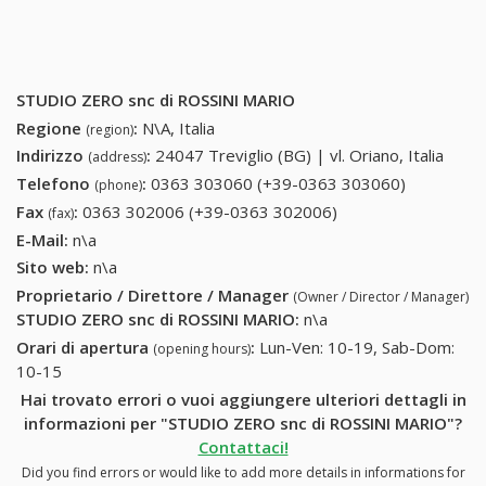
STUDIO ZERO snc di ROSSINI MARIO
Regione
:
N\A, Italia
(region)
Indirizzo
:
24047 Treviglio (BG) | vl. Oriano, Italia
(address)
Telefono
:
0363 303060 (+39-0363 303060)
0363
(phone)
303060
Fax
:
0363 302006 (+39-0363 302006)
0363 302006 (+39-
(fax)
(+39-0363
0363 302006)
E-Mail:
n\a
303060)
Sito web:
n\a
Proprietario / Direttore / Manager
(Owner / Director / Manager)
STUDIO ZERO snc di ROSSINI MARIO
:
n\a
Orari di apertura
:
Lun-Ven: 10-19, Sab-Dom:
(opening hours)
10-15
Hai trovato errori o vuoi aggiungere ulteriori dettagli in
informazioni per "STUDIO ZERO snc di ROSSINI MARIO"?
Contattaci!
Did you find errors or would like to add more details in informations for