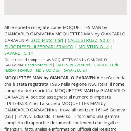
Altre società collegate come MOQUETTES MAN by
GIANCARLO GARAVENIA MOQUETTES MAN by GIANCARLO
GARAVENIA:
Bacci Motors Srl
|
CALCESTRUZZI 90 srl
|
EURODIESEL di FERRARI FRANCO
|
MD STUDIO srl
|
SAVARE I.C. srl
Other related companies as MOQUETTES MAN by GIANCARLO
GARAVENIA:
Bacci Motors Srl
|
CALCESTRUZZI 90 srl
|
EURODIESEL di
FERRARI FRANCO
|
MD STUDIO srl
|
SAVARE I.C. srl
MOQUETTES MAN by GIANCARLO GARAVENIA
è un'azienda,
che è stata registrata 1995 nella regione N\A, Italia. Il nome
completo della società è MOQUETTES MAN by GIANCARLO
GARAVENIA, società assegnata al numero di imposta
IT94748535156. La società MOQUETTES MAN by
GIANCARLO GARAVENIA si trova all'indirizzo: 16146 Genova
(GE) | 71/r, v. Eduardo Traverso. Ti forniamo una gamma
completa di rapporti e documenti contenenti dati legali e
finanziari, fatti, analisi e informazioni ufficiali dal Registro