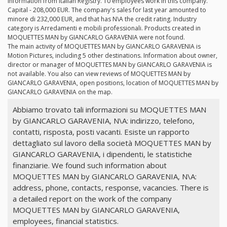
information from Italian Registry. 10 employees work in this company.
Capital - 208,000 EUR. The company's sales for last year amounted to
minore di 232,000 EUR, and that has N\A the credit rating. Industry
category is Arredamenti e mobili professionali. Products created in
MOQUETTES MAN by GIANCARLO GARAVENIA were not found.
The main activity of MOQUETTES MAN by GIANCARLO GARAVENIA is
Motion Pictures, including 5 other destinations. Information about owner,
director or manager of MOQUETTES MAN by GIANCARLO GARAVENIA is
not available. You also can view reviews of MOQUETTES MAN by
GIANCARLO GARAVENIA, open positions, location of MOQUETTES MAN by
GIANCARLO GARAVENIA on the map.
Abbiamo trovato tali informazioni su MOQUETTES MAN
by GIANCARLO GARAVENIA, N\A: indirizzo, telefono,
contatti, risposta, posti vacanti. Esiste un rapporto
dettagliato sul lavoro della società MOQUETTES MAN by
GIANCARLO GARAVENIA, i dipendenti, le statistiche
finanziarie. We found such information about
MOQUETTES MAN by GIANCARLO GARAVENIA, N\A:
address, phone, contacts, response, vacancies. There is
a detailed report on the work of the company
MOQUETTES MAN by GIANCARLO GARAVENIA,
employees, financial statistics.