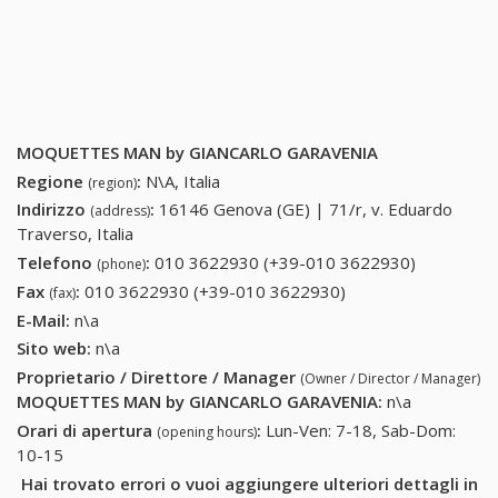
MOQUETTES MAN by GIANCARLO GARAVENIA
Regione
:
N\A, Italia
(region)
Indirizzo
:
16146 Genova (GE) | 71/r, v. Eduardo
(address)
Traverso, Italia
Telefono
:
010 3622930 (+39-010 3622930)
010
(phone)
3622930
Fax
:
010 3622930 (+39-010 3622930)
010 3622930 (+39-
(fax)
(+39-010
010 3622930)
E-Mail:
n\a
3622930)
Sito web:
n\a
Proprietario / Direttore / Manager
(Owner / Director / Manager)
MOQUETTES MAN by GIANCARLO GARAVENIA
:
n\a
Orari di apertura
:
Lun-Ven: 7-18, Sab-Dom:
(opening hours)
10-15
Hai trovato errori o vuoi aggiungere ulteriori dettagli in