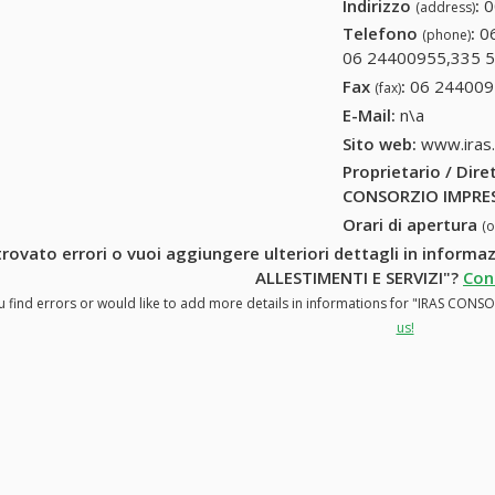
Indirizzo
:
0
(address)
Telefono
:
0
(phone)
06 24400955,335 
Fax
:
06 244009
(fax)
E-Mail:
n\a
Sito web:
www.iras.
Proprietario / Dir
CONSORZIO IMPRES
Orari di apertura
(
trovato errori o vuoi aggiungere ulteriori dettagli in info
ALLESTIMENTI E SERVIZI"?
Con
u find errors or would like to add more details in informations for "IRAS CON
us!