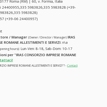
0177 Roma (RM) | 60, v. Formia, Italia
6 24400955,335 5983826,335 5983828 (+39-
5983826,335 5983828)
06 24400955,335
5983826,335 5983828
57 (+39-06 24400957)
06 24400957 (+39-06
(+39-06 24400955,335
24400957)
5983826,335 5983828)
it
ettore / Manager
IRAS
(Owner / Director / Manager)
E ROMANE ALLESTIMENTI E SERVIZI
:
n\a
:
Lun-Ven: 8-18, Sab-Dom: 10-17
opening hours)
rmazioni per "IRAS CONSORZIO IMPRESE ROMANE
tattaci!
SORZIO IMPRESE ROMANE ALLESTIMENTI E SERVIZI"? -
Contact