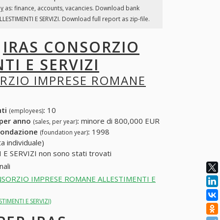
ly
as: finance, accounts, vacancies. Download bank
STIMENTI E SERVIZI. Download full report as zip-file.
I
IRAS CONSORZIO
I E SERVIZI
ORZIO IMPRESE ROMANE
nti
:
10
(employees)
 per anno
:
minore di 800,000 EUR
(sales, per year)
fondazione
:
1998
(foundation year)
a individuale)
 SERVIZI non sono stati trovati
ali
RAS CONSORZIO IMPRESE ROMANE ALLESTIMENTI E
TIMENTI E SERVIZI)