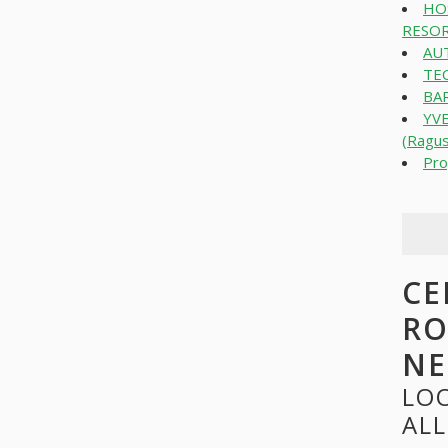
HO
RESOR
AUT
TEC
BAR
YV
(Ragus
Pro
CE
RO
N
LO
ALL