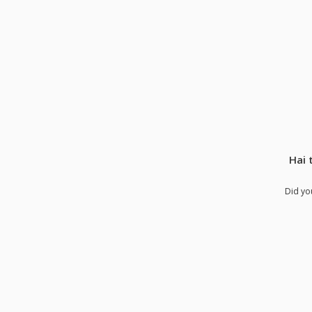
Hai 
Did yo