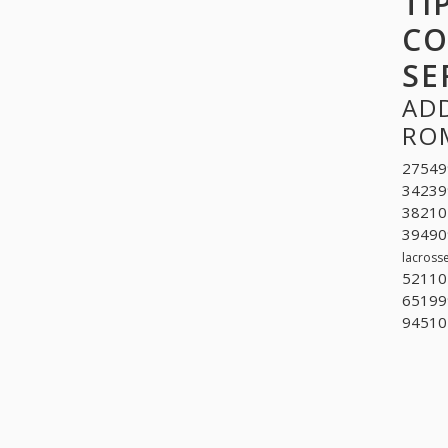
TI
CO
SE
ADD
ROM
275499
342399
382104
394909
lacrosse
521101
651999
945104