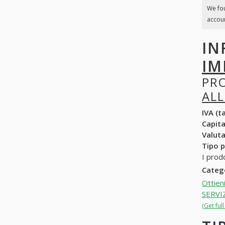
We fo
accoun
IN
IM
PR
ALL
IVA (ta
Capit
Valuta
Tipo p
I prod
Categ
Ottien
SERVI
(Get fu