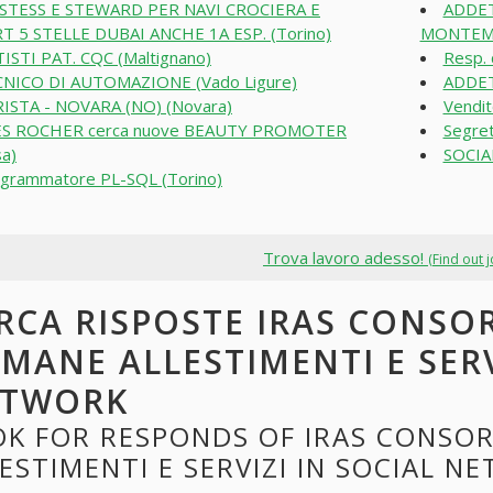
STESS E STEWARD PER NAVI CROCIERA E
ADDET
T 5 STELLE DUBAI ANCHE 1A ESP. (Torino)
MONTEMA
ISTI PAT. CQC (Maltignano)
Resp. 
NICO DI AUTOMAZIONE (Vado Ligure)
ADDET
ISTA - NOVARA (NO) (Novara)
Vendit
ES ROCHER cerca nuove BEAUTY PROMOTER
Segret
a)
SOCIA
grammatore PL-SQL (Torino)
Trova lavoro adesso!
(Find out 
RCA RISPOSTE IRAS CONSO
MANE ALLESTIMENTI E SERV
ETWORK
OK FOR RESPONDS OF IRAS CONSO
ESTIMENTI E SERVIZI IN SOCIAL N