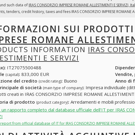
und such data of
IRAS CONSORZIO IMPRESE ROMANE ALLESTIMENTI E SERVIZI, Ita
ts, tenders, credit history, taxes and fees IRAS CONSORZIO IMPRESE ROMANE ALLE
FORMAZIONI SUI PRODOTT
PRESE ROMANE ALLESTIMENT
ODUCTS INFORMATION
IRAS CONS
ESTIMENTI E SERVIZI
x):
IT27075500488
Dipende
ale
:
833,000 EUR
Vendite,
(capital)
zione del credito
:
Buono
Anno di 
(credit rating)
rincipale di società
:
Impresa individuale (ditt
(main type of company)
otti creati in IRAS CONSORZIO IMPRESE ROMANE ALLESTIMENTI E
oria di prodotto
:
Arredamenti e mobili profession
(product category)
i un rapporto completo dal database ufficiale dell'IT per I
ZI
ll report from official database of IT for IRAS CONSORZIO IMPRESE ROMANE ALLES