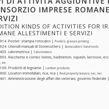
PI DI ATTIVITÀ AGGIUNTIVE 
NSORZIO IMPRESE ROMANE 
RVIZI
ITION KINDS OF ACTIVITIES FOR 
ANE ALLESTIMENTI E SERVIZI
14. Poster: stampa rotocalco |
Posters: gravure printing
24. Utensili manuali di Stonecutters |
Stonecutters' hand tools
03. calorimetrica |
Calorimeters
03. Racchette e cornici: tennis, badminton, squash, lacrosse, ec
, etc
00. Prodotti di legname |
Lumber products
00. Locatori immobiliari, nca, nca |
Real property lessors, nec, nec
01. Amministrazione degli affari dei veterani, governo federale 