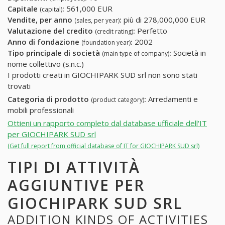
Capitale
:
561,000 EUR
(capital)
Vendite, per anno
:
più di 278,000,000 EUR
(sales, per year)
Valutazione del credito
:
Perfetto
(credit rating)
Anno di fondazione
:
2002
(foundation year)
Tipo principale di società
:
Società in
(main type of company)
nome collettivo (s.n.c.)
I prodotti creati in GIOCHIPARK SUD srl non sono stati
trovati
Categoria di prodotto
:
Arredamenti e
(product category)
mobili professionali
Ottieni un rapporto completo dal database ufficiale dell'IT
per GIOCHIPARK SUD srl
(Get full report from official database of IT for GIOCHIPARK SUD srl)
TIPI DI ATTIVITÀ
AGGIUNTIVE PER
GIOCHIPARK SUD SRL
ADDITION KINDS OF ACTIVITIES