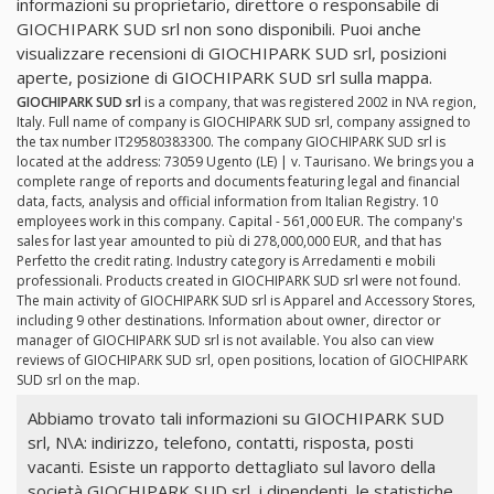
informazioni su proprietario, direttore o responsabile di
GIOCHIPARK SUD srl non sono disponibili. Puoi anche
visualizzare recensioni di GIOCHIPARK SUD srl, posizioni
aperte, posizione di GIOCHIPARK SUD srl sulla mappa.
GIOCHIPARK SUD srl
is a company, that was registered 2002 in N\A region,
Italy. Full name of company is GIOCHIPARK SUD srl, company assigned to
the tax number IT29580383300. The company GIOCHIPARK SUD srl is
located at the address: 73059 Ugento (LE) | v. Taurisano. We brings you a
complete range of reports and documents featuring legal and financial
data, facts, analysis and official information from Italian Registry. 10
employees work in this company. Capital - 561,000 EUR. The company's
sales for last year amounted to più di 278,000,000 EUR, and that has
Perfetto the credit rating. Industry category is Arredamenti e mobili
professionali. Products created in GIOCHIPARK SUD srl were not found.
The main activity of GIOCHIPARK SUD srl is Apparel and Accessory Stores,
including 9 other destinations. Information about owner, director or
manager of GIOCHIPARK SUD srl is not available. You also can view
reviews of GIOCHIPARK SUD srl, open positions, location of GIOCHIPARK
SUD srl on the map.
Abbiamo trovato tali informazioni su GIOCHIPARK SUD
srl, N\A: indirizzo, telefono, contatti, risposta, posti
vacanti. Esiste un rapporto dettagliato sul lavoro della
società GIOCHIPARK SUD srl, i dipendenti, le statistiche