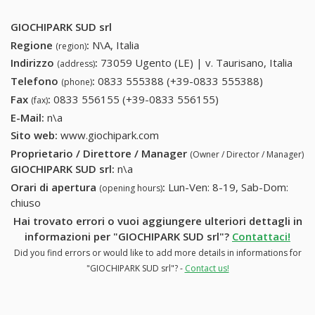
GIOCHIPARK SUD srl
Regione
:
N\A, Italia
(region)
Indirizzo
:
73059 Ugento (LE) | v. Taurisano, Italia
(address)
Telefono
:
0833 555388 (+39-0833 555388)
0833
(phone)
555388
Fax
:
0833 556155 (+39-0833 556155)
0833 556155 (+39-
(fax)
(+39-0833
0833 556155)
E-Mail:
n\a
555388)
Sito web:
www.giochipark.com
Proprietario / Direttore / Manager
(Owner / Director / Manager)
GIOCHIPARK SUD srl
:
n\a
Orari di apertura
:
Lun-Ven: 8-19, Sab-Dom:
(opening hours)
chiuso
Hai trovato errori o vuoi aggiungere ulteriori dettagli in
informazioni per "GIOCHIPARK SUD srl"?
Contattaci!
Did you find errors or would like to add more details in informations for
"GIOCHIPARK SUD srl"? -
Contact us!