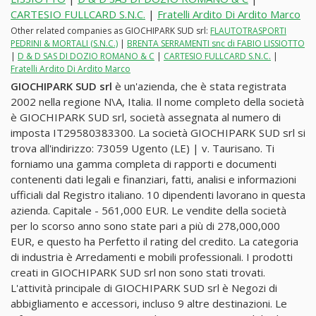
CARTESIO FULLCARD S.N.C.
|
Fratelli Ardito Di Ardito Marco
Other related companies as GIOCHIPARK SUD srl:
FLAUTOTRASPORTI
PEDRINI & MORTALI (S.N.C.)
|
BRENTA SERRAMENTI snc di FABIO LISSIOTTO
|
D & D SAS DI DOZIO ROMANO & C
|
CARTESIO FULLCARD S.N.C.
|
Fratelli Ardito Di Ardito Marco
GIOCHIPARK SUD srl
è un'azienda, che è stata registrata
2002 nella regione N\A, Italia. Il nome completo della società
è GIOCHIPARK SUD srl, società assegnata al numero di
imposta IT29580383300. La società GIOCHIPARK SUD srl si
trova all'indirizzo: 73059 Ugento (LE) | v. Taurisano. Ti
forniamo una gamma completa di rapporti e documenti
contenenti dati legali e finanziari, fatti, analisi e informazioni
ufficiali dal Registro italiano. 10 dipendenti lavorano in questa
azienda. Capitale - 561,000 EUR. Le vendite della società
per lo scorso anno sono state pari a più di 278,000,000
EUR, e questo ha Perfetto il rating del credito. La categoria
di industria è Arredamenti e mobili professionali. I prodotti
creati in GIOCHIPARK SUD srl non sono stati trovati.
L'attività principale di GIOCHIPARK SUD srl è Negozi di
abbigliamento e accessori, incluso 9 altre destinazioni. Le