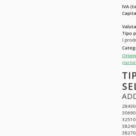
IVA (ta
Capit
Valuta
Tipo p
I prod
Categ
Ottien
(Get ful
TI
SE
ADD
284300
30690
325102
382401
382700