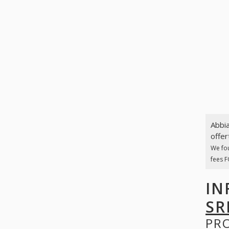
Abbia
offer
We fo
fees F
IN
SR
PR