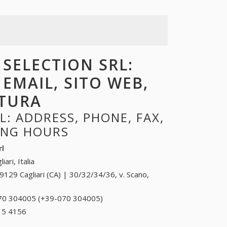
 SELECTION SRL:
 EMAIL, SITO WEB,
RTURA
: ADDRESS, PHONE, FAX,
NING HOURS
rl
liari, Italia
9129 Cagliari (CA) | 30/32/34/36, v. Scano,
70 304005 (+39-070 304005)
070 304005 (+39-
070 304005)
15 4156
+39 0963 15 4156