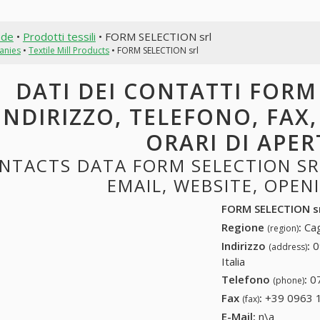
nde
•
Prodotti tessili
• FORM SELECTION srl
anies
•
Textile Mill Products
• FORM SELECTION srl
DATI DEI CONTATTI FORM
INDIRIZZO, TELEFONO, FAX,
ORARI DI APE
NTACTS DATA FORM SELECTION SRL
EMAIL, WEBSITE, OPE
FORM SELECTION s
Regione
:
Cag
(region)
Indirizzo
:
0
(address)
Italia
Telefono
:
0
(phone)
Fax
:
+39 0963 
(fax)
E-Mail:
n\a