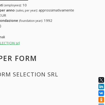
nti
:
10
(employees)
 per anno
:
approssimativamente
(sales, per year)
 EUR
fondazione
:
1992
(foundation year)
)
ali
ELECTION srl
 PER FORM
FORM SELECTION SRL