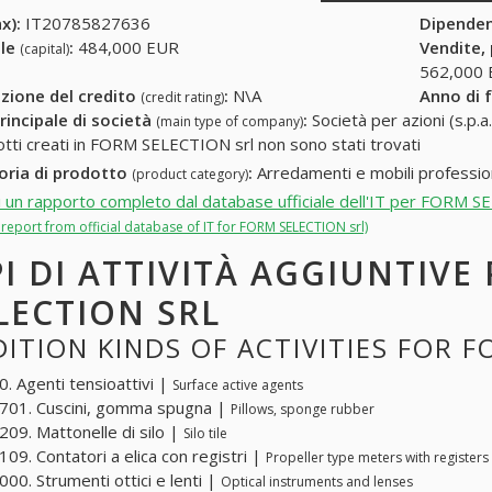
x):
IT20785827636
Dipende
ale
:
484,000 EUR
Vendite,
(capital)
562,000
zione del credito
:
N\A
Anno di 
(credit rating)
rincipale di società
:
Società per azioni (s.p.a.
(main type of company)
otti creati in FORM SELECTION srl non sono stati trovati
oria di prodotto
:
Arredamenti e mobili profession
(product category)
i un rapporto completo dal database ufficiale dell'IT per FORM S
l report from official database of IT for FORM SELECTION srl)
PI DI ATTIVITÀ AGGIUNTIVE
LECTION SRL
ITION KINDS OF ACTIVITIES FOR 
. Agenti tensioattivi |
Surface active agents
701. Cuscini, gomma spugna |
Pillows, sponge rubber
09. Mattonelle di silo |
Silo tile
09. Contatori a elica con registri |
Propeller type meters with registers
00. Strumenti ottici e lenti |
Optical instruments and lenses