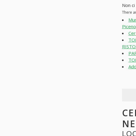
Non ci
There a
Mum
Piceno
Cer
TO
RISTOR
PAR
TO
Add
CE
N
LOO