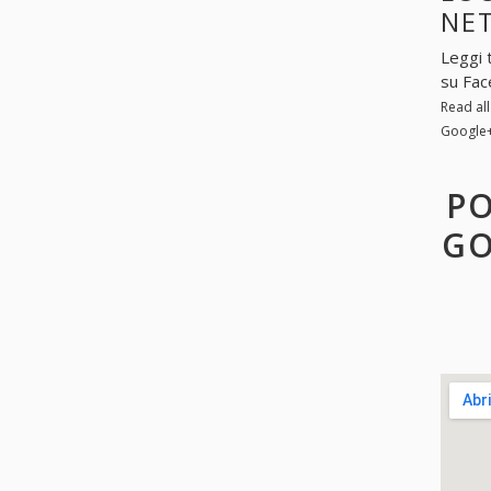
NE
Leggi 
su Fac
Read al
Google
PO
GO