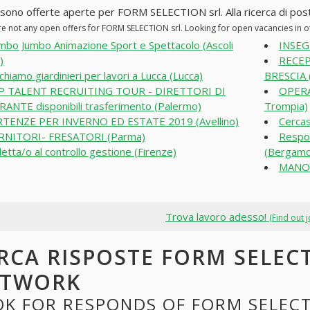
 sono offerte aperte per FORM SELECTION srl. Alla ricerca di posti 
re not any open offers for FORM SELECTION srl. Looking for open vacancies in 
bo Jumbo Animazione Sport e Spettacolo (Ascoli
INSEG
)
RECEP
chiamo giardinieri per lavori a Lucca (Lucca)
BRESCIA (
P TALENT RECRUITING TOUR - DIRETTORI DI
OPERA
ANTE disponibili trasferimento (Palermo)
Trompia)
TENZE PER INVERNO ED ESTATE 2019 (Avellino)
Cercas
RNITORI- FRESATORI (Parma)
Respon
etta/o al controllo gestione (Firenze)
(Bergamo
MANOV
Trova lavoro adesso!
(Find out 
RCA RISPOSTE FORM SELECT
ETWORK
K FOR RESPONDS OF FORM SELECTI