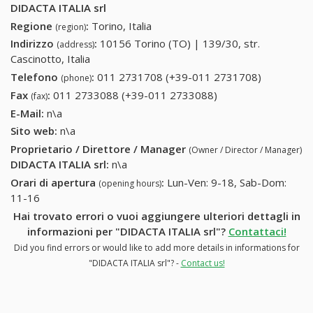
DIDACTA ITALIA srl
Regione
:
Torino, Italia
(region)
Indirizzo
:
10156 Torino (TO) | 139/30, str.
(address)
Cascinotto, Italia
Telefono
:
011 2731708 (+39-011 2731708)
011
(phone)
2731708
Fax
:
011 2733088 (+39-011 2733088)
011 2733088 (+39-
(fax)
(+39-011
011 2733088)
E-Mail:
n\a
2731708)
Sito web:
n\a
Proprietario / Direttore / Manager
(Owner / Director / Manager)
DIDACTA ITALIA srl
:
n\a
Orari di apertura
:
Lun-Ven: 9-18, Sab-Dom:
(opening hours)
11-16
Hai trovato errori o vuoi aggiungere ulteriori dettagli in
informazioni per "DIDACTA ITALIA srl"?
Contattaci!
Did you find errors or would like to add more details in informations for
"DIDACTA ITALIA srl"? -
Contact us!