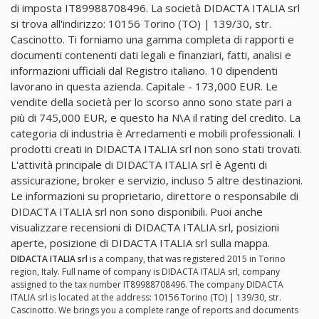
di imposta IT89988708496. La società DIDACTA ITALIA srl
si trova all'indirizzo: 10156 Torino (TO) | 139/30, str.
Cascinotto. Ti forniamo una gamma completa di rapporti e
documenti contenenti dati legali e finanziari, fatti, analisi e
informazioni ufficiali dal Registro italiano. 10 dipendenti
lavorano in questa azienda. Capitale - 173,000 EUR. Le
vendite della società per lo scorso anno sono state pari a
più di 745,000 EUR, e questo ha N\A il rating del credito. La
categoria di industria è Arredamenti e mobili professionali. I
prodotti creati in DIDACTA ITALIA srl non sono stati trovati.
L'attività principale di DIDACTA ITALIA srl è Agenti di
assicurazione, broker e servizio, incluso 5 altre destinazioni.
Le informazioni su proprietario, direttore o responsabile di
DIDACTA ITALIA srl non sono disponibili. Puoi anche
visualizzare recensioni di DIDACTA ITALIA srl, posizioni
aperte, posizione di DIDACTA ITALIA srl sulla mappa.
DIDACTA ITALIA srl
is a company, that was registered 2015 in Torino
region, Italy. Full name of company is DIDACTA ITALIA srl, company
assigned to the tax number IT89988708496. The company DIDACTA
ITALIA srl is located at the address: 10156 Torino (TO) | 139/30, str.
Cascinotto. We brings you a complete range of reports and documents