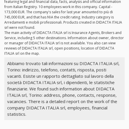
featuring legal and financial data, facts, analysis and official information
from Italian Registry. 10 employees work in this company. Capital -
173,000 EUR. The company's sales for last year amounted to più di
745,000 EUR, and that has N\A the credit rating. Industry category is
Arredamenti e mobili professionali. Products created in DIDACTA ITALIA
srl were not found.
The main activity of DIDACTA ITALIA srl is Insurance Agents, Brokers and
Service, including 5 other destinations. Information about owner, director
or manager of DIDACTA ITALIA srl is not available. You also can view
reviews of DIDACTA ITALIA srl, open positions, location of DIDACTA
ITALIA srl on the map.
Abbiamo trovato tali informazioni su DIDACTA ITALIA srl,
Torino: indirizzo, telefono, contatti, risposta, posti
vacanti. Esiste un rapporto dettagliato sul lavoro della
società DIDACTA ITALIA srl, i dipendenti, le statistiche
finanziarie. We found such information about DIDACTA
ITALIA srl, Torino: address, phone, contacts, response,
vacancies. There is a detailed report on the work of the
company DIDACTA ITALIA srl, employees, financial
statistics.