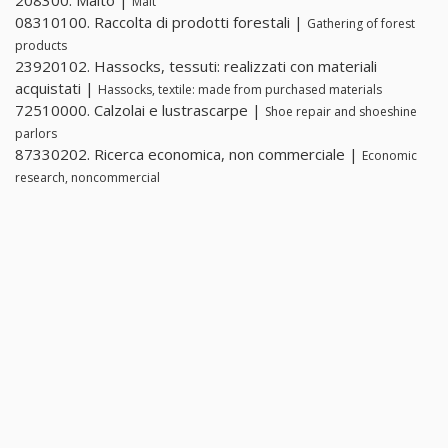
208300. Malto |
Malt
08310100. Raccolta di prodotti forestali |
Gathering of forest
products
23920102. Hassocks, tessuti: realizzati con materiali
acquistati |
Hassocks, textile: made from purchased materials
72510000. Calzolai e lustrascarpe |
Shoe repair and shoeshine
parlors
87330202. Ricerca economica, non commerciale |
Economic
research, noncommercial