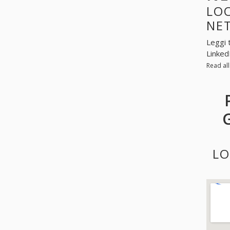
LOO
NE
Leggi 
Linked
Read al
LO