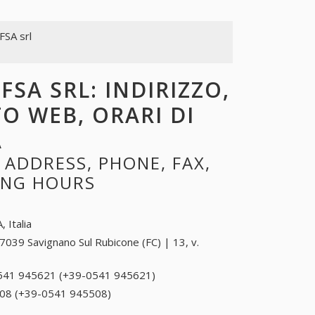
FSA srl
FSA SRL: INDIRIZZO,
TO WEB, ORARI DI
A
 ADDRESS, PHONE, FAX,
NING HOURS
, Italia
7039 Savignano Sul Rubicone (FC) | 13, v.
541 945621 (+39-0541 945621)
0541 945621
(+39-0541
08 (+39-0541 945508)
0541 945508 (+39-0541
945621)
945508)