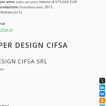
 per anno
:
minore di 575,000 EUR
(sales, per year)
fondazione
:
2015
(foundation year)
mitata (s.r.l.)
ali
IFSA srl
 PER DESIGN CIFSA
ESIGN CIFSA SRL
are
tpatient