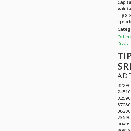
Capit
Valuta
Tipo p
I prod
Categ
Ottien
(Get ful
TI
SR
ADD
322908
245100
325902
372801
382902
735909
804999
809399