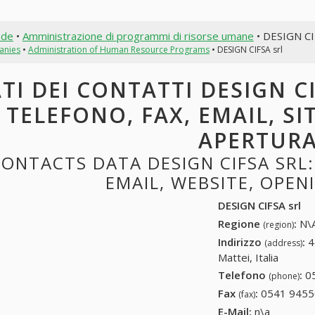
nde
•
Amministrazione di programmi di risorse umane
• DESIGN CI
anies
•
Administration of Human Resource Programs
• DESIGN CIFSA srl
TI DEI CONTATTI DESIGN CI
TELEFONO, FAX, EMAIL, SI
APERTUR
ONTACTS DATA DESIGN CIFSA SRL:
EMAIL, WEBSITE, OPE
DESIGN CIFSA srl
Regione
:
N\A
(region)
Indirizzo
:
4
(address)
Mattei, Italia
Telefono
:
0
(phone)
Fax
:
0541 9455
(fax)
E-Mail:
n\a