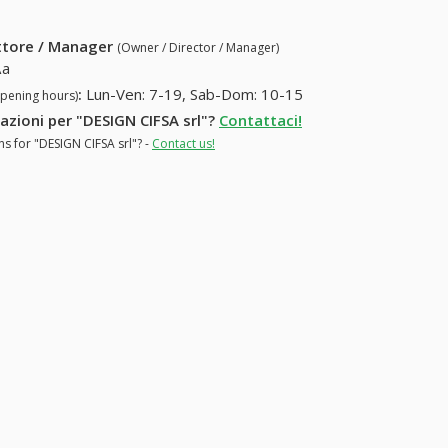
ettore / Manager
(Owner / Director / Manager)
\a
:
Lun-Ven: 7-19, Sab-Dom: 10-15
opening hours)
mazioni per "DESIGN CIFSA srl"?
Contattaci!
ns for "DESIGN CIFSA srl"? -
Contact us!