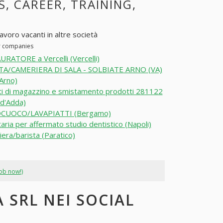
S, CAREER, TRAINING,
avoro vacanti in altre società
er companies
RATORE a Vercelli (Vercelli)
TA/CAMERIERA DI SALA - SOLBIATE ARNO (VA)
 Arno)
i di magazzino e smistamento prodotti 281122
 d'Adda)
CUOCO/LAVAPIATTI (Bergamo)
aria per affermato studio dentistico (Napoli)
era/barista (Paratico)
job now!)
 SRL NEI SOCIAL