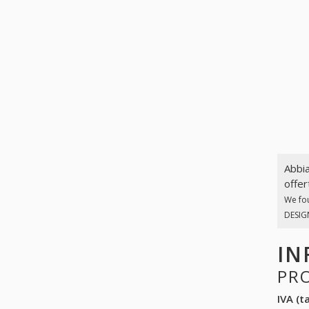
Abbia
offer
We fo
DESIGN
IN
PR
IVA (ta