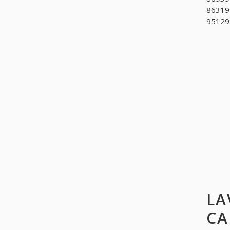
863199
951299
LA
CA