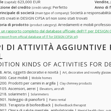
ale
:
623,000 EUR
Vendite,
(capital)
zione del credito
:
Perfetto
Anno di 
(credit rating)
rincipale di società
:
Società a responsabilità li
(main type of company)
otti creati in DESIGN CIFSA srl non sono stati trovati
oria di prodotto
:
Arredamenti e mobili profession
(product category)
i un rapporto completo dal database ufficiale dell'IT per DESIGN C
l report from official database of IT for DESIGN CIFSA srl)
PI DI ATTIVITÀ AGGIUNTIVE
L
ITION KINDS OF ACTIVITIES FOR D
. Arte, oggetti decorativi e novità |
Art, decorative and novelty glassw
00. Case mobili |
Mobile homes
00. Prodotti per camini in argilla |
Clay chimney products
05. Ascensori, aerei |
Elevators, aircraft
18. solarimetri |
Solarimeters
01. Noleggio di pianoforti |
Piano rental
03. Terapista di biofeedback |
Biofeedback therapist
02. Clinica di salute mentale, ambulatoriale |
Mental health clinic, ou