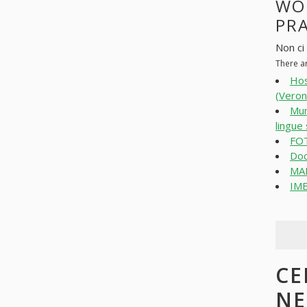
WO
PR
Non ci 
There a
Hos
(Veron
Mum
lingue
FOT
Doc
MA
IMB
CE
N