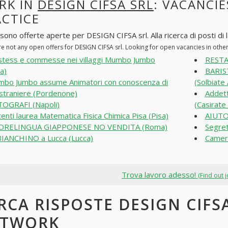
RK IN
DESIGN CIFSA SRL
: VACANCIE
ACTICE
sono offerte aperte per DESIGN CIFSA srl. Alla ricerca di posti di l
re not any open offers for DESIGN CIFSA srl. Looking for open vacancies in oth
tess e commesse nei villaggi Mumbo Jumbo
RESTAU
a)
BARIS
bo Jumbo assume Animatori con conoscenza di
(Solbiate
 straniere (Pordenone)
Addett
OGRAFI (Napoli)
(Casirate
enti laurea Matematica Fisica Chimica Pisa (Pisa)
AIUTO
DRELINGUA GIAPPONESE NO VENDITA (Roma)
Segret
IANCHINO a Lucca (Lucca)
Cameri
Trova lavoro adesso!
(Find out 
RCA RISPOSTE DESIGN CIFSA
ETWORK