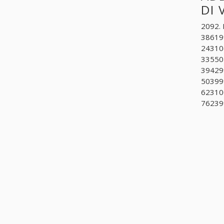
DI
2092. 
386199
243106
335502
394299
503999
623100
762399