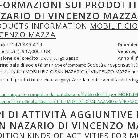
FORMAZIONI SUI PRODOTT
ZARIO DI VINCENZO MAZZA
ODUCTS INFORMATION
MOBILIFICI
NCENZO MAZZA
x):
IT14704895019
Dipende
ale
:
937,000 EUR
Vendite,
(capital)
zione del credito
:
Basso
Anno di 
(credit rating)
rincipale di società
:
Società a responsabilità li
(main type of company)
otti creati in MOBILIFICIO SAN NAZARIO di VINCENZO MAZZA non 
oria di prodotto
:
Arredamenti - vendita al dettag
(product category)
i un rapporto completo dal database ufficiale dell'IT per MOB
ll report from official database of IT for MOBILIFICIO SAN NAZARIO di VINCENZ
PI DI ATTIVITÀ AGGIUNTIVE
N NAZARIO DI VINCENZO M
ITION KINDS OF ACTIVITIES FOR M