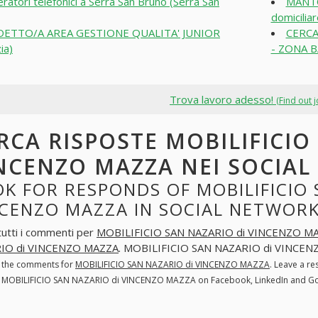
ratori telefonici a Serra San Bruno (Serra San
MANTOV
domicilia
DETTO/A AREA GESTIONE QUALITA' JUNIOR
CERCA
ia)
- ZONA BA
Trova lavoro adesso!
(Find out 
RCA RISPOSTE MOBILIFICIO
NCENZO MAZZA NEI SOCIA
K FOR RESPONDS OF MOBILIFICIO 
NCENZO MAZZA IN SOCIAL NETWOR
tutti i commenti per
MOBILIFICIO SAN NAZARIO di VINCENZO M
IO di VINCENZO MAZZA
. MOBILIFICIO SAN NAZARIO di VINCENZ
l the comments for
MOBILIFICIO SAN NAZARIO di VINCENZO MAZZA
. Leave a r
. MOBILIFICIO SAN NAZARIO di VINCENZO MAZZA on Facebook, LinkedIn and G