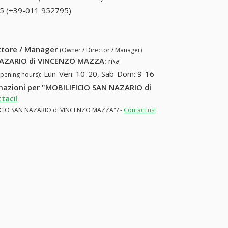
011 952795)
5 (+39-011 952795)
011 952795 (+39-011
952795)
ettore / Manager
(Owner / Director / Manager)
NAZARIO di VINCENZO MAZZA
:
n\a
:
Lun-Ven: 10-20, Sab-Dom: 9-16
opening hours)
ormazioni per "MOBILIFICIO SAN NAZARIO di
taci!
LIFICIO SAN NAZARIO di VINCENZO MAZZA"? -
Contact us!