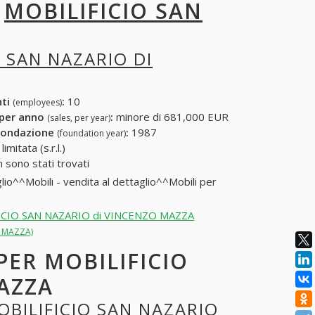
I
MOBILIFICIO SAN
O SAN NAZARIO DI
nti
:
10
(employees)
 per anno
:
minore di 681,000 EUR
(sales, per year)
fondazione
:
1987
(foundation year)
mitata (s.r.l.)
sono stati trovati
lio^^Mobili - vendita al dettaglio^^Mobili per
ILIFICIO SAN NAZARIO di VINCENZO MAZZA
O MAZZA)
 PER MOBILIFICIO
AZZA
OBILIFICIO SAN NAZARIO