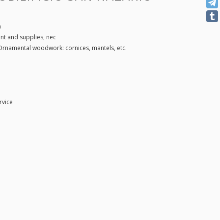
h
t and supplies, nec
Ornamental woodwork: cornices, mantels, etc.
rvice