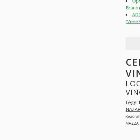
Ope
Bruno)
AD
(Venez
CE
VI
LOO
VI
Leggi 
NAZAR
Read al
MAZZA