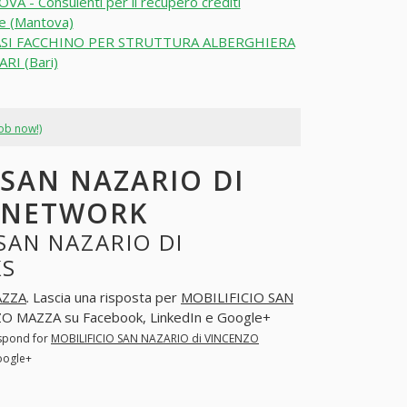
A - Consulenti per il recupero crediti
re (Mantova)
SI FACCHINO PER STRUTTURA ALBERGHIERA
RI (Bari)
job now!)
 SAN NAZARIO DI
L NETWORK
SAN NAZARIO DI
KS
AZZA
. Lascia una risposta per
MOBILIFICIO SAN
O MAZZA su Facebook, LinkedIn e Google+
espond for
MOBILIFICIO SAN NAZARIO di VINCENZO
oogle+