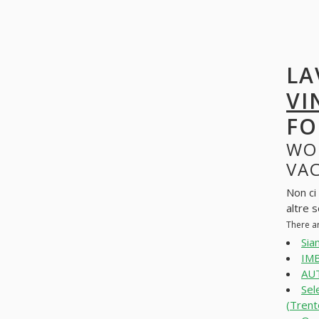
LA
VI
FO
WO
VAC
Non ci
altre 
There a
Siam
IMB
AUT
Sel
(Trent