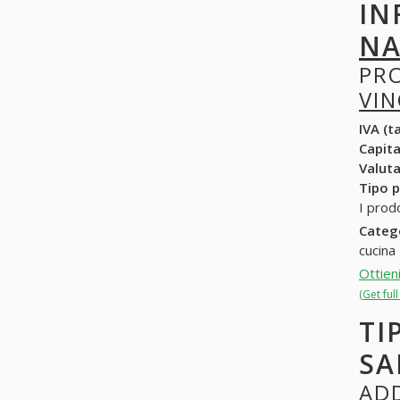
IN
NA
PR
VI
IVA (ta
Capit
Valuta
Tipo p
I prod
Categ
cucina
Ottien
(Get fu
TI
SA
ADD