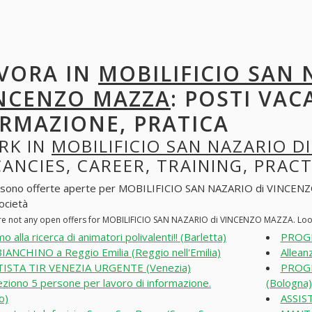
VORA IN
MOBILIFICIO SAN 
NCENZO MAZZA
: POSTI VAC
RMAZIONE, PRATICA
RK IN
MOBILIFICIO SAN NAZARIO D
ANCIES, CAREER, TRAINING, PRACT
 sono offerte aperte per MOBILIFICIO SAN NAZARIO di VINCENZO MA
società
re not any open offers for MOBILIFICIO SAN NAZARIO di VINCENZO MAZZA. Look
o alla ricerca di animatori polivalenti!! (Barletta)
PROGE
IANCHINO a Reggio Emilia (Reggio nell'Emilia)
Alleanz
ISTA TIR VENEZIA URGENTE (Venezia)
PROGE
eziono 5 persone per lavoro di informazione.
(Bologna)
o)
ASSIS