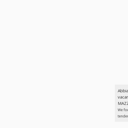
Abbia
vacan
MAZZA
We fo
tender