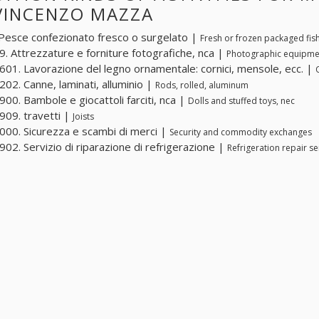
 VINCENZO MAZZA
Pesce confezionato fresco o surgelato |
Fresh or frozen packaged fis
. Attrezzature e forniture fotografiche, nca |
Photographic equipmen
01. Lavorazione del legno ornamentale: cornici, mensole, ecc. |
02. Canne, laminati, alluminio |
Rods, rolled, aluminum
00. Bambole e giocattoli farciti, nca |
Dolls and stuffed toys, nec
09. travetti |
Joists
00. Sicurezza e scambi di merci |
Security and commodity exchanges
02. Servizio di riparazione di refrigerazione |
Refrigeration repair se