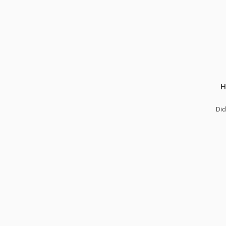
H
Did