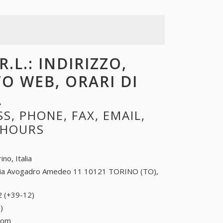
R.L.: INDIRIZZO,
TO WEB, ORARI DI
A
S, PHONE, FAX, EMAIL,
 HOURS
ino, Italia
ia Avogadro Amedeo 11 10121 TORINO (TO),
2 (+39-12)
12 (+39-12)
)
12 (+39-12)
.com