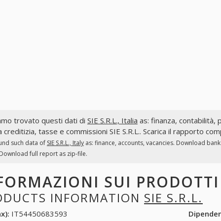
mo trovato questi dati di
SIE S.R.L., Italia
as: finanza, contabilità, 
a creditizia, tasse e commissioni SIE S.R.L.. Scarica il rapporto com
und such data of
SIE S.R.L., Italy
as: finance, accounts, vacancies. Download bank a
. Download full report as zip-file.
FORMAZIONI SUI PRODOTT
ODUCTS INFORMATION
SIE S.R.L.
x):
IT54450683593
Dipende