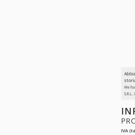
Abbia
stori
We fo
S.R.L.
IN
PR
IVA (ta