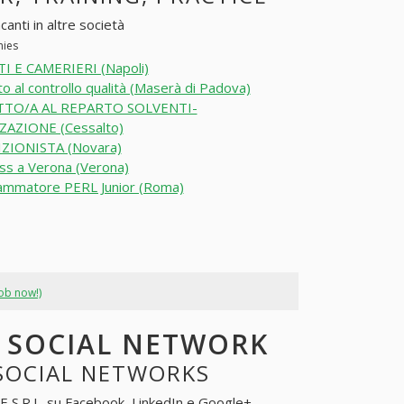
canti in altre società
nies
I E CAMERIERI (Napoli)
o al controllo qualità (Maserà di Padova)
TO/A AL REPARTO SOLVENTI-
ZAZIONE (Cessalto)
ZIONISTA (Novara)
s a Verona (Verona)
ammatore PERL Junior (Roma)
job now!)
EI SOCIAL NETWORK
N SOCIAL NETWORKS
SIE S.R.L. su Facebook, LinkedIn e Google+