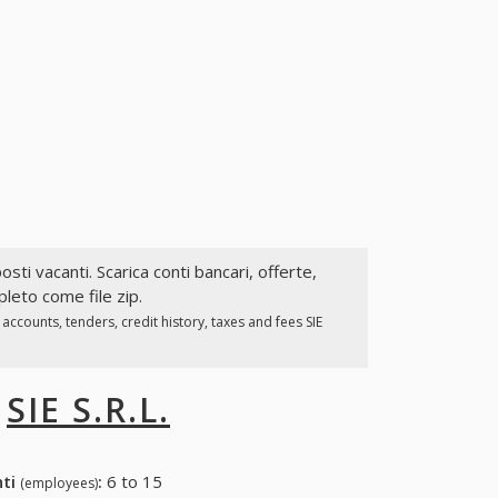
posti vacanti. Scarica conti bancari, offerte,
pleto come file zip.
ccounts, tenders, credit history, taxes and fees SIE
I
SIE S.R.L.
nti
:
6 to 15
(employees)