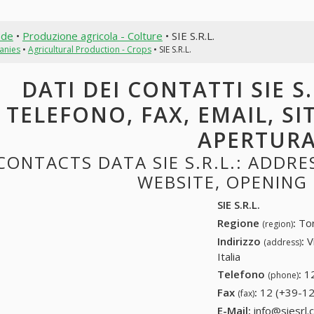
nde
•
Produzione agricola - Colture
• SIE S.R.L.
anies
•
Agricultural Production - Crops
• SIE S.R.L.
DATI DEI CONTATTI SIE S.
TELEFONO, FAX, EMAIL, SI
APERTUR
CONTACTS DATA SIE S.R.L.: ADDRES
WEBSITE, OPENING
SIE S.R.L.
Regione
:
Tor
(region)
Indirizzo
:
V
(address)
Italia
Telefono
:
1
(phone)
Fax
:
12 (+39-12
(fax)
E-Mail:
info@siesrl