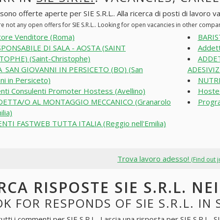
sono offerte aperte per SIE S.R.L.. Alla ricerca di posti di lavoro va
e not any open offers for SIE S.R.L.. Looking for open vacancies in other compa
tore Venditore (Roma)
BARIST
PONSABILE DI SALA - AOSTA (SAINT
Addett
OPHE) (Saint-Christophe)
ADDET
_SAN GIOVANNI IN PERSICETO (BO) (San
ADESIVIZ
ni in Persiceto)
NUTRI
nti Consulenti Promoter Hostess (Avellino)
Hostes
DETTA/O AL MONTAGGIO MECCANICO (Granarolo
Progr
ilia)
NTI FASTWEB TUTTA ITALIA (Reggio nell'Emilia)
Trova lavoro adesso!
(Find out 
RCA RISPOSTE SIE S.R.L. N
K FOR RESPONDS OF SIE S.R.L. I
tutti i commenti per
SIE S.R.L.
. Lascia una risposta per
SIE S.R.L.
. 