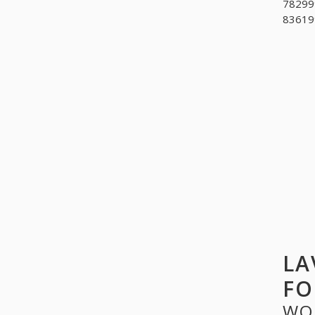
782999
836199
LA
FO
WO