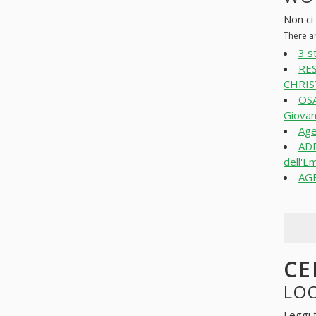
Non ci 
There ar
3 s
RES
CHRIST
OSA
Giovan
Age
AD
dell'Em
AGE
CE
LOO
Leggi 