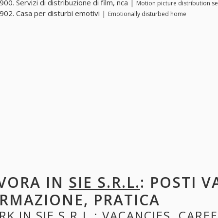
00. Servizi di distribuzione di film, nca |
Motion picture distribution se
02. Casa per disturbi emotivi |
Emotionally disturbed home
VORA IN
SIE S.R.L.
: POSTI V
RMAZIONE, PRATICA
RK IN
SIE S.R.L.
: VACANCIES, CAREE