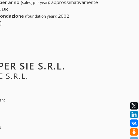
 per anno
:
approssimativamente
(sales, per year)
 EUR
fondazione
:
2002
(foundation year)
)
ER SIE S.R.L.
 S.R.L.
ent
s