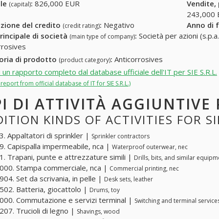
ale
:
826,000 EUR
Vendite,
(capital)
243,000
zione del credito
:
Negativo
Anno di 
(credit rating)
rincipale di società
:
Società per azioni (s.p.a.
(main type of company)
rrosives
oria di prodotto
:
Anticorrosives
(product category)
i un rapporto completo dal database ufficiale dell'IT per SIE S.R.L.
l report from official database of IT for SIE S.R.L.)
PI DI ATTIVITÀ AGGIUNTIVE P
ITION KINDS OF ACTIVITIES FOR SIE
. Appaltatori di sprinkler |
Sprinkler contractors
. Capispalla impermeabile, nca |
Waterproof outerwear, nec
. Trapani, punte e attrezzature simili |
Drills, bits, and similar equipm
000. Stampa commerciale, nca |
Commercial printing, nec
04. Set da scrivania, in pelle |
Desk sets, leather
02. Batteria, giocattolo |
Drums, toy
00. Commutazione e servizi terminal |
Switching and terminal service
07. Trucioli di legno |
Shavings, wood