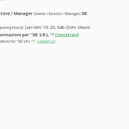
ettore / Manager
SIE
(Owner / Director / Manager)
:
Lun-Ven: 10-20, Sab-Dom: chiuso
opening hours)
formazioni per "SIE S.R.L."?
Contattaci!
ions for "SIE S.R.L."? -
Contact us!