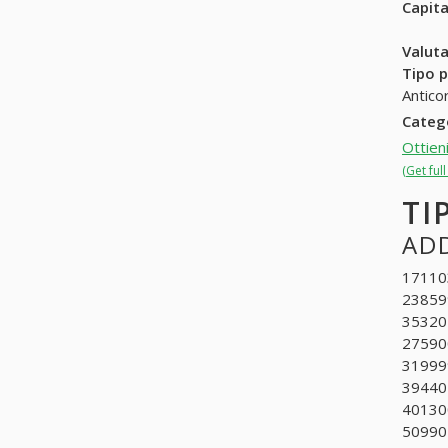
Capit
Valuta
Tipo p
Antico
Categ
Ottien
(Get ful
TI
ADD
171103
238599
353201
27590
319999
394405
401300
509902