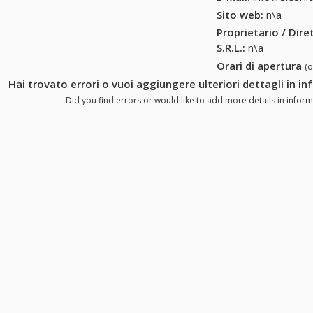
Sito web:
n\a
Proprietario / Dir
S.R.L.
:
n\a
Orari di apertura
(
Hai trovato errori o vuoi aggiungere ulteriori dettagli in in
Did you find errors or would like to add more details in informat