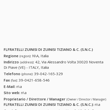
FLFRATELLI ZUINISI DI ZUINISI TIZIANO & C. (S.N.C.)
Regione
:
N\A, Italia
(region)
Indirizzo
:
42, Via Alessandro Volta 30020 Noventa
(address)
Di Piave (VE) - ITALY, Italia
Telefono
:
39-042-165-329
39-042-165-329
(phone)
Fax
:
39-0421-658-546
39-0421-658-546
(fax)
E-Mail:
n\a
Sito web:
n\a
Proprietario / Direttore / Manager
(Owner / Director / Manager)
FLFRATELLI ZUINISI DI ZUINISI TIZIANO & C. (S.N.C.)
:
n\a