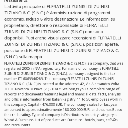
restaurants.
L'attività principale di FLFRATELLI ZUINISI DI ZUINISI
TIZIANO & C. (S.N.C.) è Amministrazione di programmi
economici, incluso 8 altre destinazioni. Le informazioni su
proprietario, direttore o responsabile di FLFRATELLI
ZUINISI DI ZUINISI TIZIANO & C. (S.N.C.) non sono
disponibili. Puoi anche visualizzare recensioni di FLFRATELLI
ZUINISI DI ZUINISI TIZIANO & C. (S.N.C.), posizioni aperte,
posizione di FLFRATELLI ZUINISI DI ZUINISI TIZIANO & C.
(S.N.C.) sulla mappa.
FLFRATELLI ZUINISI DI ZUINISI TIZIANO & C. (S.N.C.)
is a company, that was
registered 2005 in N\A region, Italy. Full name of company is FLFRATELLI
ZUINISI DI ZUINISI TIZIANO & C. (S.N.C.), company assigned to the tax
number IT16069946289. The company FLFRATELLI ZUINISI DI ZUINISI
TIZIANO & C. (S.N.C.) is located at the address: 42, Via Alessandro Volta
30020 Noventa Di Piave (VE) - ITALY. We brings you a complete range of
reports and documents featuring legal and financial data, facts, analysis
and official information from Italian Registry. 11 to 50 employees work in
this company. Capital - 476,000 EUR. The company's sales for last year
amounted to approssimativamente 180,000,000 EUR, and that has Basso
the credit rating. Type of company is Distributors. Industry category is
Wood & Furniture. List of products are Furniture - hotels, bars, cafÃ©s
and restaurants.