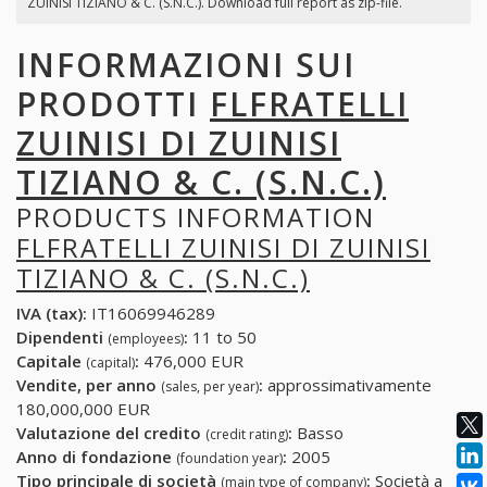
ZUINISI TIZIANO & C. (S.N.C.). Download full report as zip-file.
INFORMAZIONI SUI
PRODOTTI
FLFRATELLI
ZUINISI DI ZUINISI
TIZIANO & C. (S.N.C.)
PRODUCTS INFORMATION
FLFRATELLI ZUINISI DI ZUINISI
TIZIANO & C. (S.N.C.)
IVA (tax):
IT16069946289
Dipendenti
:
11 to 50
(employees)
Capitale
:
476,000 EUR
(capital)
Vendite, per anno
:
approssimativamente
(sales, per year)
180,000,000 EUR
Valutazione del credito
:
Basso
(credit rating)
Anno di fondazione
:
2005
(foundation year)
Tipo principale di società
:
Società a
(main type of company)