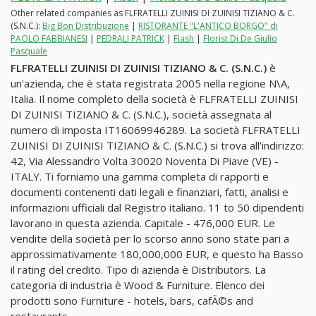
Other related companies as FLFRATELLI ZUINISI DI ZUINISI TIZIANO & C.
(S.N.C.):
Big Bon Distribuzione
|
RISTORANTE "L'ANTICO BORGO" di
PAOLO FABBIANESI
|
PEDRALI PATRICK
|
Flash
|
Florist Di De Giulio
Pasquale
FLFRATELLI ZUINISI DI ZUINISI TIZIANO & C. (S.N.C.)
è
un'azienda, che è stata registrata 2005 nella regione N\A,
Italia. Il nome completo della società è FLFRATELLI ZUINISI
DI ZUINISI TIZIANO & C. (S.N.C.), società assegnata al
numero di imposta IT16069946289. La società FLFRATELLI
ZUINISI DI ZUINISI TIZIANO & C. (S.N.C.) si trova all'indirizzo:
42, Via Alessandro Volta 30020 Noventa Di Piave (VE) -
ITALY. Ti forniamo una gamma completa di rapporti e
documenti contenenti dati legali e finanziari, fatti, analisi e
informazioni ufficiali dal Registro italiano. 11 to 50 dipendenti
lavorano in questa azienda. Capitale - 476,000 EUR. Le
vendite della società per lo scorso anno sono state pari a
approssimativamente 180,000,000 EUR, e questo ha Basso
il rating del credito. Tipo di azienda è Distributors. La
categoria di industria è Wood & Furniture. Elenco dei
prodotti sono Furniture - hotels, bars, cafÃ©s and