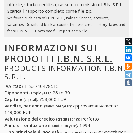
offerte, storia creditizia, tasse e commissioni I.B.N. S.R.L..
Scarica il rapporto completo come file zip.
We found such data of
I.B.N. S.R.L., Italy
as: finance, accounts,
vacancies. Download bank accounts, tenders, credit history, taxes and
fees I.B.N. S.R.L.. Download full report as zip-file.
INFORMAZIONI SUI
PRODOTTI
I.B.N. S.R.L.
PRODUCTS INFORMATION
I.B.N.
S.R.L.
IVA (tax):
IT82740478515
Dipendenti
:
26 to 39
(employees)
Capitale
:
758,000 EUR
(capital)
Vendite, per anno
:
approssimativamente
(sales, per year)
143,000 EUR
Valutazione del credito
:
Perfetto
(credit rating)
Anno di fondazione
:
1994
(foundation year)
Tipo principale di società
:
Società per
(main type of company)