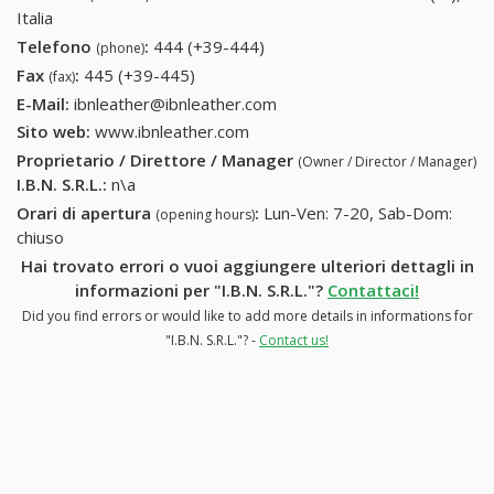
Italia
Telefono
:
444 (+39-444)
444 (+39-444)
(phone)
Fax
:
445 (+39-445)
445 (+39-445)
(fax)
E-Mail:
ibnleather@ibnleather.com
Sito web:
www.ibnleather.com
Proprietario / Direttore / Manager
(Owner / Director / Manager)
I.B.N. S.R.L.
:
n\a
Orari di apertura
:
Lun-Ven: 7-20, Sab-Dom:
(opening hours)
chiuso
Hai trovato errori o vuoi aggiungere ulteriori dettagli in
informazioni per "I.B.N. S.R.L."?
Contattaci!
Did you find errors or would like to add more details in informations for
"I.B.N. S.R.L."? -
Contact us!