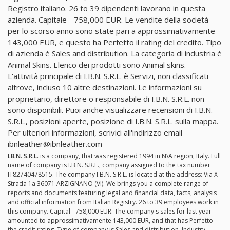
Registro italiano. 26 to 39 dipendenti lavorano in questa
azienda. Capitale - 758,000 EUR. Le vendite della società
per lo scorso anno sono state pari a approssimativamente
143,000 EUR, e questo ha Perfetto il rating del credito. Tipo
di azienda è Sales and distribution. La categoria di industria è
Animal Skins. Elenco dei prodotti sono Animal skins.
L'attività principale di I.B.N. S.R.L. è Servizi, non classificati
altrove, incluso 10 altre destinazioni. Le informazioni su
proprietario, direttore o responsabile di I.B.N. S.R.L. non
sono disponibili. Puoi anche visualizzare recensioni di I.B.N.
S.R.L., posizioni aperte, posizione di I.B.N. S.R.L. sulla mappa.
Per ulteriori informazioni, scrivici all'indirizzo email
ibnleather@ibnleather.com
I.B.N. S.R.L.
is a company, that was registered 1994 in N\A region, Italy. Full
name of company is I.B.N. S.R.L., company assigned to the tax number
IT82740478515. The company I.B.N. S.R.L. is located at the address: Via X
Strada 1a 36071 ARZIGNANO (VI). We brings you a complete range of
reports and documents featuring legal and financial data, facts, analysis
and official information from Italian Registry. 26 to 39 employees work in
this company. Capital - 758,000 EUR. The company's sales for last year
amounted to approssimativamente 143,000 EUR, and that has Perfetto
the credit rating. Type of company is Sales and distribution. Industry