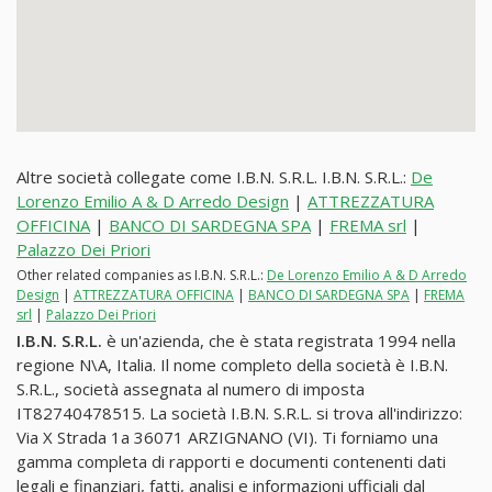
Altre società collegate come I.B.N. S.R.L. I.B.N. S.R.L.:
De
Lorenzo Emilio A & D Arredo Design
|
ATTREZZATURA
OFFICINA
|
BANCO DI SARDEGNA SPA
|
FREMA srl
|
Palazzo Dei Priori
Other related companies as I.B.N. S.R.L.:
De Lorenzo Emilio A & D Arredo
Design
|
ATTREZZATURA OFFICINA
|
BANCO DI SARDEGNA SPA
|
FREMA
srl
|
Palazzo Dei Priori
I.B.N. S.R.L.
è un'azienda, che è stata registrata 1994 nella
regione N\A, Italia. Il nome completo della società è I.B.N.
S.R.L., società assegnata al numero di imposta
IT82740478515. La società I.B.N. S.R.L. si trova all'indirizzo:
Via X Strada 1a 36071 ARZIGNANO (VI). Ti forniamo una
gamma completa di rapporti e documenti contenenti dati
legali e finanziari, fatti, analisi e informazioni ufficiali dal