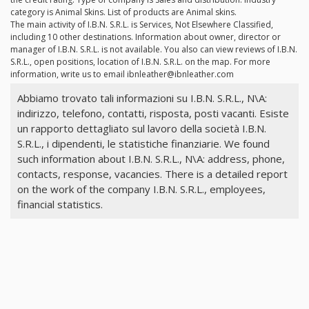
category is Animal Skins. List of products are Animal skins.
The main activity of I.B.N. S.R.L. is Services, Not Elsewhere Classified,
including 10 other destinations. Information about owner, director or
manager of I.B.N. S.R.L. is not available. You also can view reviews of I.B.N.
S.R.L., open positions, location of I.B.N. S.R.L. on the map. For more
information, write us to email
ibnleather@ibnleather.com
Abbiamo trovato tali informazioni su I.B.N. S.R.L., N\A:
indirizzo, telefono, contatti, risposta, posti vacanti. Esiste
un rapporto dettagliato sul lavoro della società I.B.N.
S.R.L., i dipendenti, le statistiche finanziarie. We found
such information about I.B.N. S.R.L., N\A: address, phone,
contacts, response, vacancies. There is a detailed report
on the work of the company I.B.N. S.R.L., employees,
financial statistics.