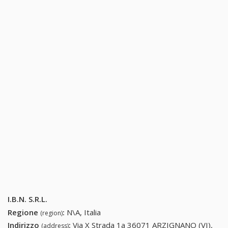
I.B.N. S.R.L.
Regione
:
N\A, Italia
(region)
Indirizzo
:
Via X Strada 1a 36071 ARZIGNANO (VI),
(address)