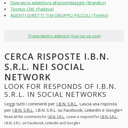
Operaio/a addetto/a all'assemblaggio (Brandico)
Tecnico CNC (Padova)
AGENTI DIRETTI TIM GRUPPO PICCOLI (Trento)
Trova lavoro adesso!
(Find out job now!)
CERCA RISPOSTE I.B.N.
S.R.L. NEI SOCIAL
NETWORK
LOOK FOR RESPONDS OF I.B.N.
S.R.L. IN SOCIAL NETWORKS
Leggi tutti i commenti per
I.B.N. S.R.L.
. Lascia una risposta
per
I.B.N. S.R.L.
. I.B.N. S.R.L. su Facebook, LinkedIn e Google+
Read all the comments for
I.B.N. S.R.L.
. Leave a respond for
I.B.N. S.R.L.
.
I.B.N. S.R.L. on Facebook, LinkedIn and Google+