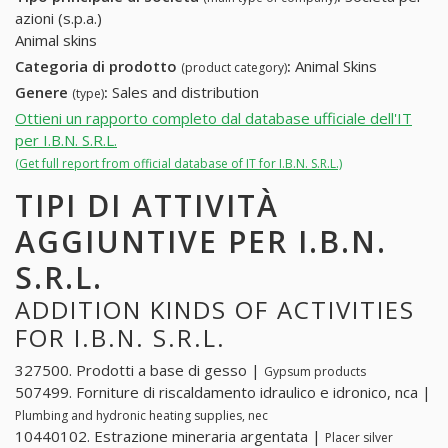
azioni (s.p.a.)
Animal skins
Categoria di prodotto
:
Animal Skins
(product category)
Genere
:
Sales and distribution
(type)
Ottieni un rapporto completo dal database ufficiale dell'IT
per I.B.N. S.R.L.
(Get full report from official database of IT for I.B.N. S.R.L.)
TIPI DI ATTIVITÀ
AGGIUNTIVE PER I.B.N.
S.R.L.
ADDITION KINDS OF ACTIVITIES
FOR I.B.N. S.R.L.
327500. Prodotti a base di gesso |
Gypsum products
507499. Forniture di riscaldamento idraulico e idronico, nca |
Plumbing and hydronic heating supplies, nec
10440102. Estrazione mineraria argentata |
Placer silver