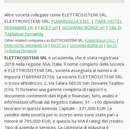
Altre società collegate come ELETTROSISTEMI SRL
ELETTROSISTEMI SRL:
FLMARSIGLIA S.N.C.
|
PARK HOTEL
MIRAMARE (4)
|
FACET srl
|
GIOVANNI BORSE srl
|
Elpi Di
Tagliabue Fernanda
Other related companies as ELETTROSISTEMI SRL:
FLMARSIGLIA S.N.C.
|
PARK HOTEL MIRAMARE (4)
|
FACET srl
|
GIOVANNI BORSE srl
|
Elpi Di
Tagliabue Fernanda
ELETTROSISTEMI SRL
è un'azienda, che è stata registrata
2018 nella regione N\A, Italia. Il nome completo della società
è ELETTROSISTEMI SRL, società assegnata al numero di
imposta IT66994323730. La società ELETTROSISTEMI SRL
si trova all'indirizzo: 2, Via Salara 66020 San Giovanni Teatino
(CH). Ti forniamo una gamma completa di rapporti e
documenti contenenti dati legali e finanziari, fatti, analisi e
informazioni ufficiali dal Registro italiano. 51 - 100 dipendenti
lavorano in questa azienda. Capitale - 321,000 EUR. Le
vendite della società per lo scorso anno sono state pari a
minore di 795,000 EUR, e questo ha N\A il rating del credito.
Tipo di azienda è Services. La categoria di industria è