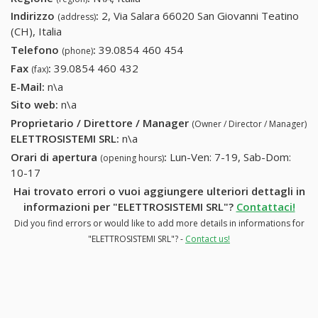
Indirizzo
:
2, Via Salara 66020 San Giovanni Teatino
(address)
(CH), Italia
Telefono
:
39.0854 460 454
39.0854 460 454
(phone)
Fax
:
39.0854 460 432
39.0854 460 432
(fax)
E-Mail:
n\a
Sito web:
n\a
Proprietario / Direttore / Manager
(Owner / Director / Manager)
ELETTROSISTEMI SRL
:
n\a
Orari di apertura
:
Lun-Ven: 7-19, Sab-Dom:
(opening hours)
10-17
Hai trovato errori o vuoi aggiungere ulteriori dettagli in
informazioni per "ELETTROSISTEMI SRL"?
Contattaci!
Did you find errors or would like to add more details in informations for
"ELETTROSISTEMI SRL"? -
Contact us!