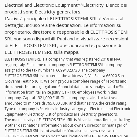
Electrical and Electronic Equipment^^Electricity. Elenco dei
prodotti sono Electricity generators.
L'attività principale di ELETTROSISTEMI SRL è Vendita al
dettaglio, incluso 9 altre destinazioni. Le informazioni su
proprietario, direttore o responsabile di ELETTROSISTEMI
SRL non sono disponibili. Puoi anche visualizzare recensioni
di ELETTROSISTEMI SRL, posizioni aperte, posizione di
ELETTROSISTEMI SRL sulla mappa.
ELETTROSISTEMI SRL
is a company, that was registered 2018 in N\A
region, Italy. Full name of company is ELETTROSISTEMI SRL, company
assigned to the tax number IT66994323730. The company
ELETTROSISTEMI SRL is located at the address: 2, Via Salara 66020 San
Giovanni Teatino (CH). We brings you a complete range of reports and
documents featuring legal and financial data, facts, analysis and official
information from Italian Registry. 51 - 100 employees work in this
company. Capital - 321,000 EUR. The company's sales for last year
amounted to minore di 795,000 EUR, and that has N\A the credit rating.
Type of company is Services. Industry category is Electrical and Electronic
Equipment^^Electricity. List of products are Electricity generators.
The main activity of ELETTROSISTEMI SRL is Miscellaneous Retail, including
9 other destinations. Information about owner, director or manager of
ELETTROSISTEMI SRL is not available. You also can view reviews of
ELETTROSISTEMI SRL, open positions, location of ELETTROSISTEMI SRL on