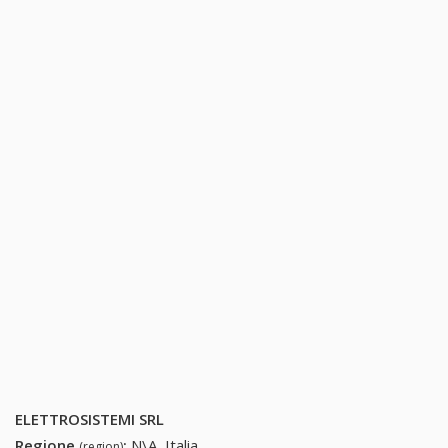
ELETTROSISTEMI SRL
Regione
:
N\A, Italia
(region)