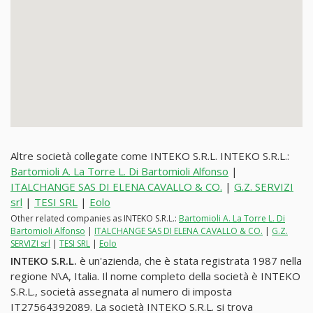
Altre società collegate come INTEKO S.R.L. INTEKO S.R.L.:
Bartomioli A. La Torre L. Di Bartomioli Alfonso
|
ITALCHANGE SAS DI ELENA CAVALLO & CO.
|
G.Z. SERVIZI
srl
|
TESI SRL
|
Eolo
Other related companies as INTEKO S.R.L.:
Bartomioli A. La Torre L. Di
Bartomioli Alfonso
|
ITALCHANGE SAS DI ELENA CAVALLO & CO.
|
G.Z.
SERVIZI srl
|
TESI SRL
|
Eolo
INTEKO S.R.L.
è un'azienda, che è stata registrata 1987 nella
regione N\A, Italia. Il nome completo della società è INTEKO
S.R.L., società assegnata al numero di imposta
IT27564392089. La società INTEKO S.R.L. si trova