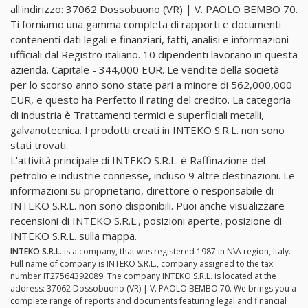
all'indirizzo: 37062 Dossobuono (VR) | V. PAOLO BEMBO 70.
Ti forniamo una gamma completa di rapporti e documenti
contenenti dati legali e finanziari, fatti, analisi e informazioni
ufficiali dal Registro italiano. 10 dipendenti lavorano in questa
azienda. Capitale - 344,000 EUR. Le vendite della società
per lo scorso anno sono state pari a minore di 562,000,000
EUR, e questo ha Perfetto il rating del credito. La categoria
di industria è Trattamenti termici e superficiali metalli,
galvanotecnica. I prodotti creati in INTEKO S.R.L. non sono
stati trovati.
L'attività principale di INTEKO S.R.L. è Raffinazione del
petrolio e industrie connesse, incluso 9 altre destinazioni. Le
informazioni su proprietario, direttore o responsabile di
INTEKO S.R.L. non sono disponibili. Puoi anche visualizzare
recensioni di INTEKO S.R.L., posizioni aperte, posizione di
INTEKO S.R.L. sulla mappa.
INTEKO S.R.L.
is a company, that was registered 1987 in N\A region, Italy.
Full name of company is INTEKO S.R.L., company assigned to the tax
number IT27564392089. The company INTEKO S.R.L. is located at the
address: 37062 Dossobuono (VR) | V. PAOLO BEMBO 70. We brings you a
complete range of reports and documents featuring legal and financial