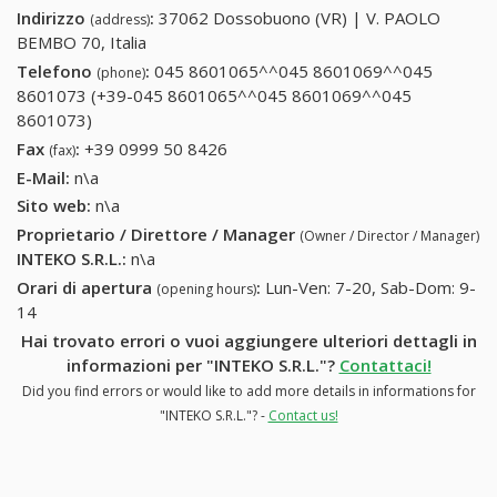
Indirizzo
:
37062 Dossobuono (VR) | V. PAOLO
(address)
BEMBO 70, Italia
Telefono
:
045 8601065^^045 8601069^^045
(phone)
8601073 (+39-045 8601065^^045 8601069^^045
8601073)
045 8601065^^045 8601069^^045 8601073 (+39-
045 8601065^^045 8601069^^045 8601073)
Fax
:
+39 0999 50 8426
+39 0999 50 8426
(fax)
E-Mail:
n\a
Sito web:
n\a
Proprietario / Direttore / Manager
(Owner / Director / Manager)
INTEKO S.R.L.
:
n\a
Orari di apertura
:
Lun-Ven: 7-20, Sab-Dom: 9-
(opening hours)
14
Hai trovato errori o vuoi aggiungere ulteriori dettagli in
informazioni per "INTEKO S.R.L."?
Contattaci!
Did you find errors or would like to add more details in informations for
"INTEKO S.R.L."? -
Contact us!