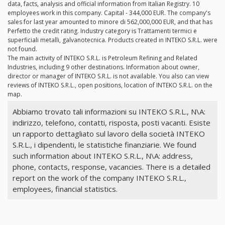
data, facts, analysis and official information from Italian Registry. 10
employees work in this company. Capital - 344,000 EUR. The company's
sales for last year amounted to minore di 562,000,000 EUR, and that has
Perfetto the credit rating. Industry category is Trattamenti termici e
superficiali metalli, galvanotecnica. Products created in INTEKO S.R.L. were
not found.
The main activity of INTEKO S.R.L. is Petroleum Refining and Related
Industries, including 9 other destinations. Information about owner,
director or manager of INTEKO S.R.L. is not available. You also can view
reviews of INTEKO S.R.L., open positions, location of INTEKO S.R.L. on the
map.
Abbiamo trovato tali informazioni su INTEKO S.R.L., N\A:
indirizzo, telefono, contatti, risposta, posti vacanti. Esiste
un rapporto dettagliato sul lavoro della società INTEKO
S.R.L., i dipendenti, le statistiche finanziarie. We found
such information about INTEKO S.R.L., N\A: address,
phone, contacts, response, vacancies. There is a detailed
report on the work of the company INTEKO S.R.L.,
employees, financial statistics.