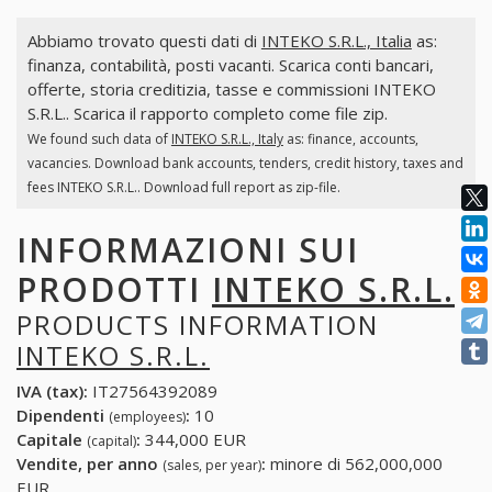
Abbiamo trovato questi dati di
INTEKO S.R.L., Italia
as:
finanza, contabilità, posti vacanti. Scarica conti bancari,
offerte, storia creditizia, tasse e commissioni INTEKO
S.R.L.. Scarica il rapporto completo come file zip.
We found such data of
INTEKO S.R.L., Italy
as: finance, accounts,
vacancies. Download bank accounts, tenders, credit history, taxes and
fees INTEKO S.R.L.. Download full report as zip-file.
INFORMAZIONI SUI
PRODOTTI
INTEKO S.R.L.
PRODUCTS INFORMATION
INTEKO S.R.L.
IVA (tax):
IT27564392089
Dipendenti
:
10
(employees)
Capitale
:
344,000 EUR
(capital)
Vendite, per anno
:
minore di 562,000,000
(sales, per year)
EUR