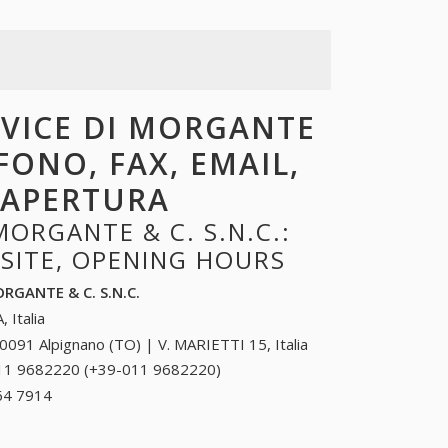
RVICE DI MORGANTE
EFONO, FAX, EMAIL,
I APERTURA
ORGANTE & C. S.N.C.:
BSITE, OPENING HOURS
ORGANTE & C. S.N.C.
, Italia
0091 Alpignano (TO) | V. MARIETTI 15, Italia
11 9682220 (+39-011 9682220)
011 9682220
(+39-011
64 7914
+39 0873 64 7914
9682220)