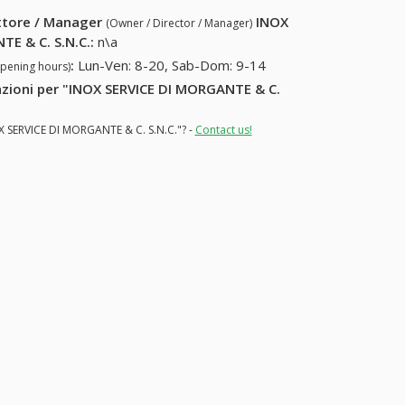
ettore / Manager
INOX
(Owner / Director / Manager)
TE & C. S.N.C.
:
n\a
:
Lun-Ven: 8-20, Sab-Dom: 9-14
opening hours)
mazioni per "INOX SERVICE DI MORGANTE & C.
OX SERVICE DI MORGANTE & C. S.N.C."? -
Contact us!