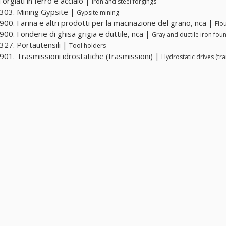
orgiati in ferro e acciaio |
Iron and steel forgings
03. Mining Gypsite |
Gypsite mining
00. Farina e altri prodotti per la macinazione del grano, nca |
Flo
00. Fonderie di ghisa grigia e duttile, nca |
Gray and ductile iron foun
27. Portautensili |
Tool holders
01. Trasmissioni idrostatiche (trasmissioni) |
Hydrostatic drives (tr