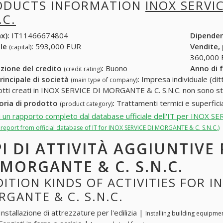
ODUCTS INFORMATION
INOX SERVI
.C.
x):
IT11466674804
Dipende
ale
:
593,000 EUR
Vendite,
(capital)
360,000
zione del credito
:
Buono
Anno di 
(credit rating)
rincipale di società
:
Impresa individuale (ditt
(main type of company)
otti creati in INOX SERVICE DI MORGANTE & C. S.N.C. non sono sta
oria di prodotto
:
Trattamenti termici e superficia
(product category)
i un rapporto completo dal database ufficiale dell'IT per INOX 
l report from official database of IT for INOX SERVICE DI MORGANTE & C. S.N.C.)
PI DI ATTIVITÀ AGGIUNTIVE
 MORGANTE & C. S.N.C.
ITION KINDS OF ACTIVITIES FOR IN
GANTE & C. S.N.C.
nstallazione di attrezzature per l'edilizia |
Installing building equipme