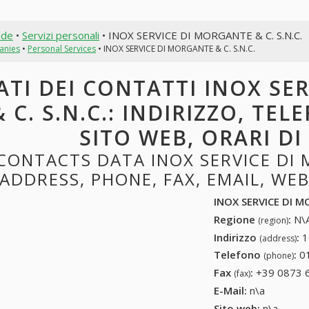
nde
•
Servizi personali
• INOX SERVICE DI MORGANTE & C. S.N.C.
anies
•
Personal Services
• INOX SERVICE DI MORGANTE & C. S.N.C.
ATI DEI CONTATTI INOX SE
& C. S.N.C.: INDIRIZZO, TEL
SITO WEB, ORARI D
CONTACTS DATA INOX SERVICE DI M
ADDRESS, PHONE, FAX, EMAIL, WE
INOX SERVICE DI M
Regione
:
N\A
(region)
Indirizzo
:
1
(address)
Telefono
:
0
(phone)
Fax
:
+39 0873 
(fax)
E-Mail:
n\a
Sito web:
n\a