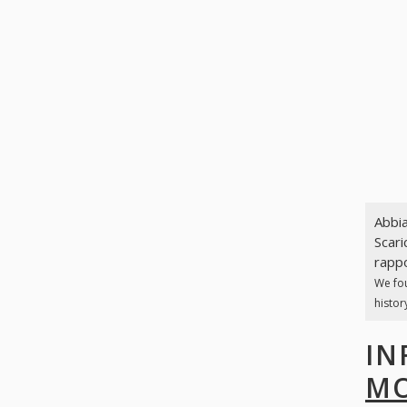
Abbia
Scari
rappo
We fo
histor
IN
MO