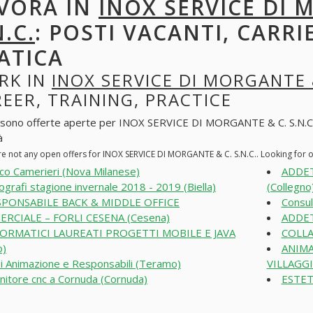
VORA IN
INOX SERVICE DI 
N.C.
: POSTI VACANTI, CARR
ATICA
RK IN
INOX SERVICE DI MORGANTE &
EER, TRAINING, PRACTICE
 sono offerte aperte per INOX SERVICE DI MORGANTE & C. S.N.C.. All
à
re not any open offers for INOX SERVICE DI MORGANTE & C. S.N.C.. Looking for 
co Camerieri (Nova Milanese)
ADDET
ografi stagione invernale 2018 - 2019 (Biella)
(Collegno
SPONSABILE BACK & MIDDLE OFFICE
Consul
RCIALE – FORLI CESENA (Cesena)
ADDET
FORMATICI LAUREATI PROGETTI MOBILE E JAVA
COLLA
o)
ANIMA
i Animazione e Responsabili (Teramo)
VILLAGGI
nitore cnc a Cornuda (Cornuda)
ESTET