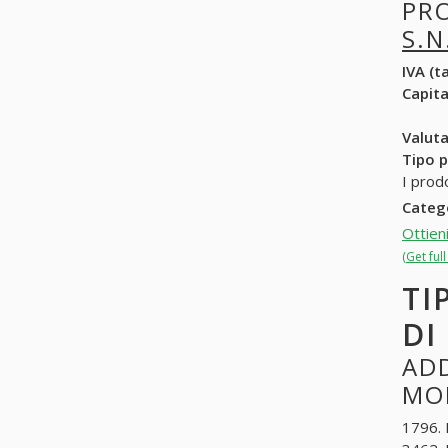
PR
S.N
IVA (ta
Capit
Valuta
Tipo p
I prod
Categ
Ottien
(Get ful
TI
DI
ADD
MOR
1796. I