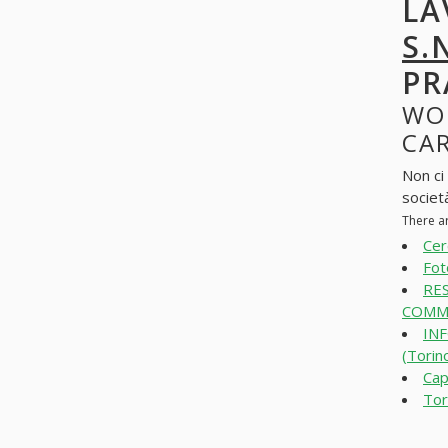
LA
S.
PR
WO
CAR
Non ci
societ
There a
Cer
Fot
RE
COMME
IN
(Torin
Cap
Tor