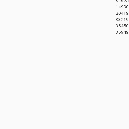
3462. F
149903
204199
332199
354503
359499