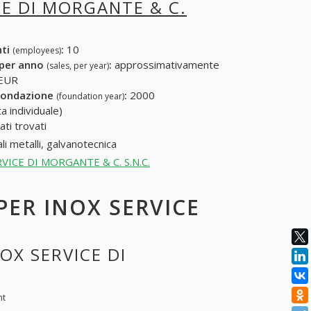
CE DI MORGANTE & C.
nti
:
10
(employees)
 per anno
:
approssimativamente
(sales, per year)
 EUR
fondazione
:
2000
(foundation year)
a individuale)
ti trovati
li metalli, galvanotecnica
SERVICE DI MORGANTE & C. S.N.C.
 PER INOX SERVICE
OX SERVICE DI
nt