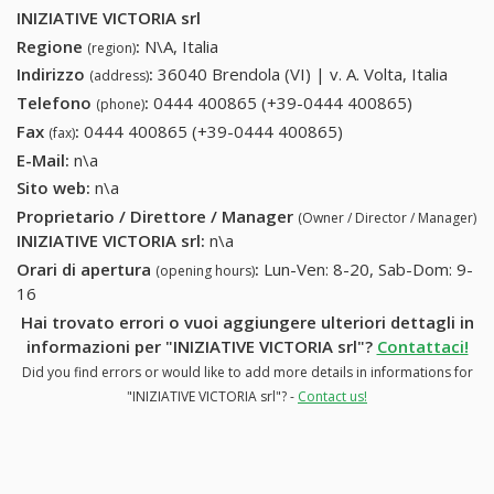
INIZIATIVE VICTORIA srl
Regione
:
N\A, Italia
(region)
Indirizzo
:
36040 Brendola (VI) | v. A. Volta, Italia
(address)
Telefono
:
0444 400865 (+39-0444 400865)
0444
(phone)
400865
Fax
:
0444 400865 (+39-0444 400865)
0444 400865 (+39-
(fax)
(+39-0444
0444 400865)
E-Mail:
n\a
400865)
Sito web:
n\a
Proprietario / Direttore / Manager
(Owner / Director / Manager)
INIZIATIVE VICTORIA srl
:
n\a
Orari di apertura
:
Lun-Ven: 8-20, Sab-Dom: 9-
(opening hours)
16
Hai trovato errori o vuoi aggiungere ulteriori dettagli in
informazioni per "INIZIATIVE VICTORIA srl"?
Contattaci!
Did you find errors or would like to add more details in informations for
"INIZIATIVE VICTORIA srl"? -
Contact us!