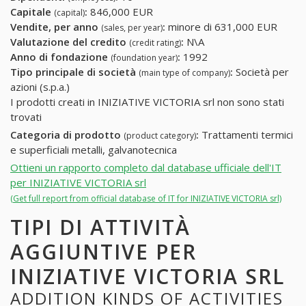
Capitale
:
846,000 EUR
(capital)
Vendite, per anno
:
minore di 631,000 EUR
(sales, per year)
Valutazione del credito
:
N\A
(credit rating)
Anno di fondazione
:
1992
(foundation year)
Tipo principale di società
:
Società per
(main type of company)
azioni (s.p.a.)
I prodotti creati in INIZIATIVE VICTORIA srl non sono stati
trovati
Categoria di prodotto
:
Trattamenti termici
(product category)
e superficiali metalli, galvanotecnica
Ottieni un rapporto completo dal database ufficiale dell'IT
per INIZIATIVE VICTORIA srl
(Get full report from official database of IT for INIZIATIVE VICTORIA srl)
TIPI DI ATTIVITÀ
AGGIUNTIVE PER
INIZIATIVE VICTORIA SRL
ADDITION KINDS OF ACTIVITIES