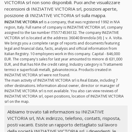
VICTORIA srl non sono disponibili. Puoi anche visualizzare
recensioni di INIZIATIVE VICTORIA srl, posizioni aperte,
posizione di INIZIATIVE VICTORIA srl sulla mappa.
INIZIATIVE VICTORIA srl
is a company, that was registered 1992 in N\A
region, Italy. Full name of company is INIZIATIVE VICTORIA srl, company
assigned to the tax number IT55774536132. The company INIZIATIVE
VICTORIA srl is located at the address: 36040 Brendola (VI) | v. A. Volta.
We brings you a complete range of reports and documents featuring
legal and financial data, facts, analysis and official information from
Italian Registry. 10 employees work in this company. Capital - 846,000
EUR. The company's sales for last year amounted to minore di 631,000
EUR, and that has N\A the credit rating. Industry category is Trattamenti
termici e superficiali metalli, galvanotecnica. Products created in
INIZIATIVE VICTORIA srl were not found.
The main activity of INIZIATIVE VICTORIA srl is Real Estate, including 7
other destinations. Information about owner, director or manager of
INIZIATIVE VICTORIA srl is not available. You also can view reviews of
INIZIATIVE VICTORIA srl, open positions, location of INIZIATIVE VICTORIA
srl on the map.
Abbiamo trovato tali informazioni su INIZIATIVE
VICTORIA srl, N\A: indirizzo, telefono, contatti, risposta,
posti vacanti. Esiste un rapporto dettagliato sul lavoro
della società INIZIATIVE VICTORIA srl, i dipendenti, le