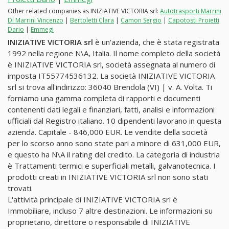
Other related companies as INIZIATIVE VICTORIA srl:
Autotrasporti Marrini
Di Marrini Vincenzo
|
Bertoletti Clara
|
Camon Sergio
|
Capotosti Proietti
Dario
|
Emmegi
INIZIATIVE VICTORIA srl
è un'azienda, che è stata registrata
1992 nella regione N\A, Italia. Il nome completo della società
è INIZIATIVE VICTORIA srl, società assegnata al numero di
imposta IT55774536132. La società INIZIATIVE VICTORIA
srl si trova all'indirizzo: 36040 Brendola (VI) | v. A. Volta. Ti
forniamo una gamma completa di rapporti e documenti
contenenti dati legali e finanziari, fatti, analisi e informazioni
ufficiali dal Registro italiano. 10 dipendenti lavorano in questa
azienda. Capitale - 846,000 EUR. Le vendite della società
per lo scorso anno sono state pari a minore di 631,000 EUR,
e questo ha N\A il rating del credito. La categoria di industria
è Trattamenti termici e superficiali metalli, galvanotecnica. I
prodotti creati in INIZIATIVE VICTORIA srl non sono stati
trovati.
L'attività principale di INIZIATIVE VICTORIA srl è
Immobiliare, incluso 7 altre destinazioni. Le informazioni su
proprietario, direttore o responsabile di INIZIATIVE