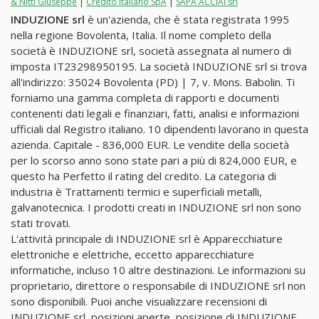
& Nitti Giuseppe
|
Credito Italiano SpA
|
SAPA ACCIAI srl
INDUZIONE srl
è un'azienda, che è stata registrata 1995
nella regione Bovolenta, Italia. Il nome completo della
società è INDUZIONE srl, società assegnata al numero di
imposta IT23298950195. La società INDUZIONE srl si trova
all'indirizzo: 35024 Bovolenta (PD) | 7, v. Mons. Babolin. Ti
forniamo una gamma completa di rapporti e documenti
contenenti dati legali e finanziari, fatti, analisi e informazioni
ufficiali dal Registro italiano. 10 dipendenti lavorano in questa
azienda. Capitale - 836,000 EUR. Le vendite della società
per lo scorso anno sono state pari a più di 824,000 EUR, e
questo ha Perfetto il rating del credito. La categoria di
industria è Trattamenti termici e superficiali metalli,
galvanotecnica. I prodotti creati in INDUZIONE srl non sono
stati trovati.
L'attività principale di INDUZIONE srl è Apparecchiature
elettroniche e elettriche, eccetto apparecchiature
informatiche, incluso 10 altre destinazioni. Le informazioni su
proprietario, direttore o responsabile di INDUZIONE srl non
sono disponibili. Puoi anche visualizzare recensioni di
INDUZIONE srl, posizioni aperte, posizione di INDUZIONE