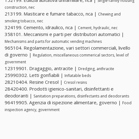
152199. Edilizia abitativa unifamiliare, nca |
Single-family housing
construction, nec
213199. Masticare e fumare tabacco, nca |
Chewing and
smoking tobacco, nec
324199. Cemento, idraulico, nca |
Cement, hydraulic, nec
358101. Meccanismi e parti per distributori automatici |
Mechanisms and parts for automatic vending machines
965104. Regolamentazione, vari settori commerciali, livello
di governo |
Regulation, miscellaneous commerical sectors, level of
government
12319901. Dragaggio, antracite |
Dredging, anthracite
25990302. Letti gonfiabili |
Inflatable beds
28210404. Resine Cresol |
Cresol resins
28420400. Prodotti igienico-sanitari, disinfettanti e
deodoranti |
Sanitation preparations, disinfectants and deodorants
96419905. Agenzia di ispezione alimentare, governo |
Food
inspection agency, government