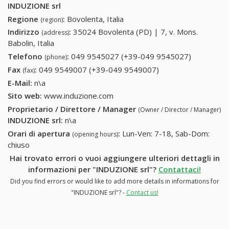
INDUZIONE srl
Regione
:
Bovolenta, Italia
(region)
Indirizzo
:
35024 Bovolenta (PD) | 7, v. Mons.
(address)
Babolin, Italia
Telefono
:
049 9545027 (+39-049 9545027)
049
(phone)
9545027
Fax
:
049 9549007 (+39-049 9549007)
049 9549007 (+39-
(fax)
(+39-049
049 9549007)
E-Mail:
n\a
9545027)
Sito web:
www.induzione.com
Proprietario / Direttore / Manager
(Owner / Director / Manager)
INDUZIONE srl
:
n\a
Orari di apertura
:
Lun-Ven: 7-18, Sab-Dom:
(opening hours)
chiuso
Hai trovato errori o vuoi aggiungere ulteriori dettagli in
informazioni per "INDUZIONE srl"?
Contattaci!
Did you find errors or would like to add more details in informations for
"INDUZIONE srl"? -
Contact us!