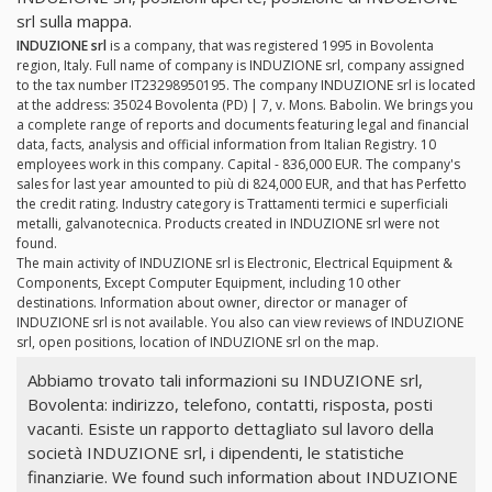
srl sulla mappa.
INDUZIONE srl
is a company, that was registered 1995 in Bovolenta
region, Italy. Full name of company is INDUZIONE srl, company assigned
to the tax number IT23298950195. The company INDUZIONE srl is located
at the address: 35024 Bovolenta (PD) | 7, v. Mons. Babolin. We brings you
a complete range of reports and documents featuring legal and financial
data, facts, analysis and official information from Italian Registry. 10
employees work in this company. Capital - 836,000 EUR. The company's
sales for last year amounted to più di 824,000 EUR, and that has Perfetto
the credit rating. Industry category is Trattamenti termici e superficiali
metalli, galvanotecnica. Products created in INDUZIONE srl were not
found.
The main activity of INDUZIONE srl is Electronic, Electrical Equipment &
Components, Except Computer Equipment, including 10 other
destinations. Information about owner, director or manager of
INDUZIONE srl is not available. You also can view reviews of INDUZIONE
srl, open positions, location of INDUZIONE srl on the map.
Abbiamo trovato tali informazioni su INDUZIONE srl,
Bovolenta: indirizzo, telefono, contatti, risposta, posti
vacanti. Esiste un rapporto dettagliato sul lavoro della
società INDUZIONE srl, i dipendenti, le statistiche
finanziarie. We found such information about INDUZIONE