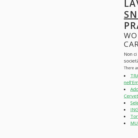
LA
SN
PR
WO
CAR
Non ci
societ
There a
TR
nell'Em
Add
Cervet
Sel
ING
Tor
MUL