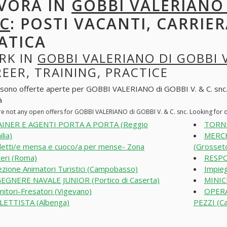
VORA IN
GOBBI VALERIANO D
C
: POSTI VACANTI, CARRIE
ATICA
RK IN
GOBBI VALERIANO DI GOBBI V
EER, TRAINING, PRACTICE
 sono offerte aperte per GOBBI VALERIANO di GOBBI V. & C. snc. All
à
re not any open offers for GOBBI VALERIANO di GOBBI V. & C. snc. Looking for
AINER E AGENTI PORTA A PORTA (Reggio
TORNI
ilia)
MERCH
etti/e mensa e cuoco/a per mense- Zona
(Grosset
eri (Roma)
RESPO
ezione Animatori Turistici (Campobasso)
Impieg
EGNERE NAVALE JUNIOR (Portico di Caserta)
MINIC
nitori-Fresatori (Vigevano)
OPERA
ETTISTA (Albenga)
PEZZI (Ca