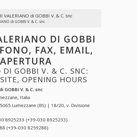
I VALERIANO di GOBBI V. & C. snc
IANO di GOBBI V. & C. snc
ALERIANO DI GOBBI
EFONO, FAX, EMAIL,
I APERTURA
I GOBBI V. & C. SNC:
BSITE, OPENING HOURS
i GOBBI V. & C. snc
ezzane, Italia
5065 Lumezzane (BS) | 18/20, v. Divisione
30 8925233 (+39-030 8925233)
030 8925233
(+39-030
88 (+39-030 8259288)
030 8259288 (+39-030
8925233)
8259288)