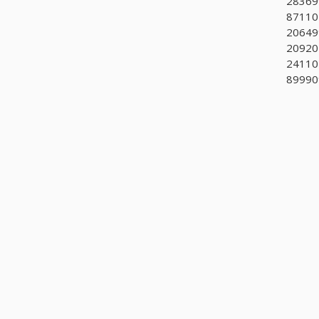
283699
871104
206499
209202
241101
899909