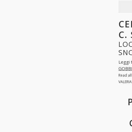
CE
C.
LOO
SNC
Leggi 
GOBBI 
Read al
VALERIA