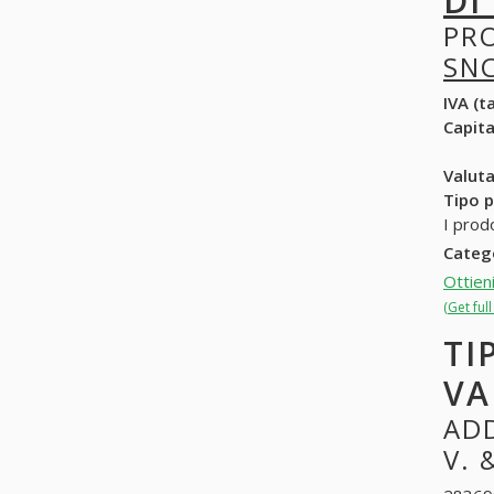
DI
PR
SN
IVA (ta
Capit
Valuta
Tipo p
I prod
Categ
Ottien
(Get ful
TI
VA
ADD
V. 