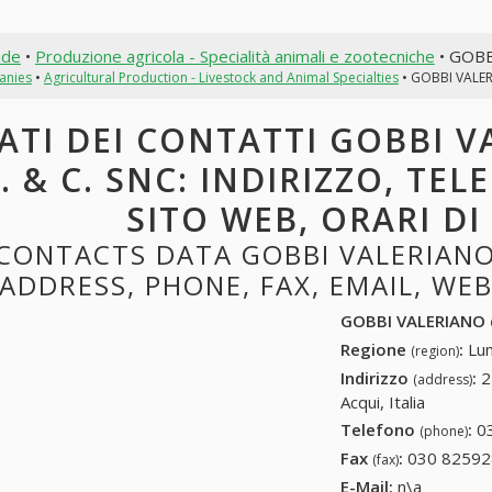
nde
•
Produzione agricola - Specialità animali e zootecniche
• GOBB
anies
•
Agricultural Production - Livestock and Animal Specialties
• GOBBI VALER
ATI DEI CONTATTI GOBBI V
. & C. SNC: INDIRIZZO, TEL
SITO WEB, ORARI D
CONTACTS DATA GOBBI VALERIANO D
ADDRESS, PHONE, FAX, EMAIL, WE
GOBBI VALERIANO d
Regione
:
Lum
(region)
Indirizzo
:
2
(address)
Acqui, Italia
Telefono
:
0
(phone)
Fax
:
030 82592
(fax)
E-Mail:
n\a