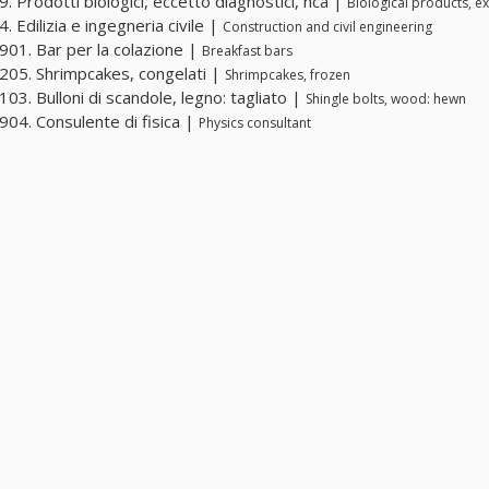
. Prodotti biologici, eccetto diagnostici, nca |
Biological products, ex
. Edilizia e ingegneria civile |
Construction and civil engineering
01. Bar per la colazione |
Breakfast bars
05. Shrimpcakes, congelati |
Shrimpcakes, frozen
03. Bulloni di scandole, legno: tagliato |
Shingle bolts, wood: hewn
04. Consulente di fisica |
Physics consultant