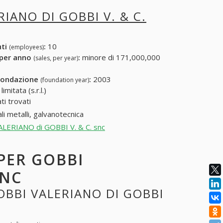
IANO DI GOBBI V. & C.
nti
:
10
(employees)
 per anno
:
minore di 171,000,000
(sales, per year)
fondazione
:
2003
(foundation year)
mitata (s.r.l.)
i trovati
li metalli, galvanotecnica
VALERIANO di GOBBI V. & C. snc
 PER GOBBI
SNC
OBBI VALERIANO DI GOBBI