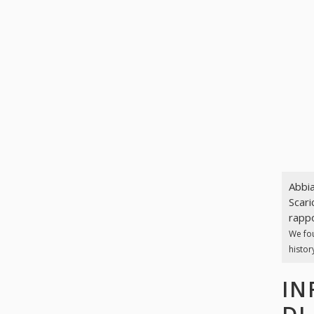
Abbia
Scari
rappo
We fo
histor
IN