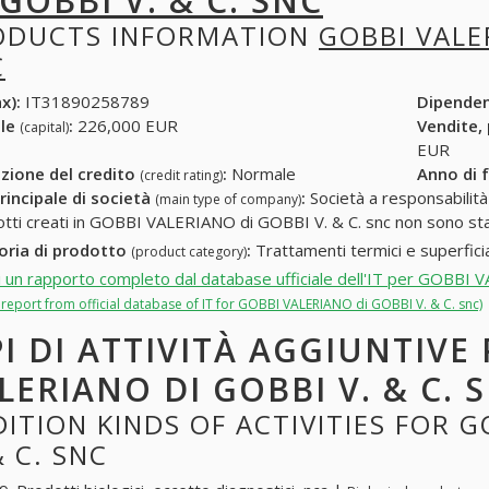
 GOBBI V. & C. SNC
ODUCTS INFORMATION
GOBBI VALER
C
x):
IT31890258789
Dipende
ale
:
226,000 EUR
Vendite,
(capital)
EUR
zione del credito
:
Normale
Anno di 
(credit rating)
rincipale di società
:
Società a responsabilità li
(main type of company)
otti creati in GOBBI VALERIANO di GOBBI V. & C. snc non sono stat
oria di prodotto
:
Trattamenti termici e superficia
(product category)
i un rapporto completo dal database ufficiale dell'IT per GOBBI 
l report from official database of IT for GOBBI VALERIANO di GOBBI V. & C. snc)
PI DI ATTIVITÀ AGGIUNTIVE
LERIANO DI GOBBI V. & C. 
ITION KINDS OF ACTIVITIES FOR G
& C. SNC