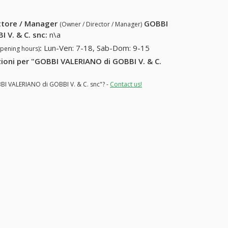
ettore / Manager
GOBBI
(Owner / Director / Manager)
 V. & C. snc
:
n\a
:
Lun-Ven: 7-18, Sab-Dom: 9-15
opening hours)
azioni per "GOBBI VALERIANO di GOBBI V. & C.
BBI VALERIANO di GOBBI V. & C. snc"? -
Contact us!