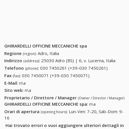
GHIRARDELLI OFFICINE MECCANICHE spa
Regione
:
Adro, Italia
(region)
Indirizzo
:
25030 Adro (BS) | 6, v. Lucerna, Italia
(address)
Telefono
:
030 7450261 (+39-030 7450261)
030
(phone)
7450261
Fax
:
030 7450071 (+39-030 7450071)
030 7450071 (+39-
(fax)
(+39-030
030 7450071)
E-Mail:
n\a
7450261)
Sito web:
n\a
Proprietario / Direttore / Manager
(Owner / Director / Manager)
GHIRARDELLI OFFICINE MECCANICHE spa
:
n\a
Orari di apertura
:
Lun-Ven: 7-20, Sab-Dom: 9-
(opening hours)
16
Hai trovato errori o vuoi aggiungere ulteriori dettagli in