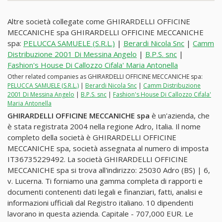
Altre società collegate come GHIRARDELLI OFFICINE
MECCANICHE spa GHIRARDELLI OFFICINE MECCANICHE
spa:
PELUCCA SAMUELE (S.R.L.)
|
Berardi Nicola Snc
|
Camm
Distribuzione 2001 Di Messina Angelo
|
B.P.S. snc
|
Fashion's House Di Callozzo Cifala' Maria Antonella
Other related companies as GHIRARDELLI OFFICINE MECCANICHE spa:
PELUCCA SAMUELE (S.R.L.)
|
Berardi Nicola Snc
|
Camm Distribuzione
2001 Di Messina Angelo
|
B.P.S. snc
|
Fashion's House Di Callozzo Cifala'
Maria Antonella
GHIRARDELLI OFFICINE MECCANICHE spa
è un'azienda, che
è stata registrata 2004 nella regione Adro, Italia. Il nome
completo della società è GHIRARDELLI OFFICINE
MECCANICHE spa, società assegnata al numero di imposta
IT36735229492. La società GHIRARDELLI OFFICINE
MECCANICHE spa si trova all'indirizzo: 25030 Adro (BS) | 6,
v. Lucerna. Ti forniamo una gamma completa di rapporti e
documenti contenenti dati legali e finanziari, fatti, analisi e
informazioni ufficiali dal Registro italiano. 10 dipendenti
lavorano in questa azienda. Capitale - 707,000 EUR. Le