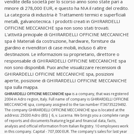
vendite della società per lo scorso anno sono state pari a
minore di 278,000 EUR, e questo ha N\A il rating del credito.
La categoria di industria è Trattamenti termici e superficiali
metalli, galvanotecnica. I prodotti creati in GHIRARDELLI
OFFICINE MECCANICHE spa non sono stati trovati.
L'attività principale di GHIRARDELLI OFFICINE MECCANICHE
spa è Materiali da costruzione, hardware, forniture da
giardino e rivenditori di case mobili, incluso 6 altre
destinazioni. Le informazioni su proprietario, direttore o
responsabile di GHIRARDELLI OFFICINE MECCANICHE spa
non sono disponibili. Puoi anche visualizzare recensioni di
GHIRARDELLI OFFICINE MECCANICHE spa, posizioni
aperte, posizione di GHIRARDELLI OFFICINE MECCANICHE
spa sulla mappa.
GHIRARDELLI OFFICINE MECCANICHE spa
is a company, that was registered
2004 in Adro region, Italy. Full name of company is GHIRARDELLI OFFICINE
MECCANICHE spa, company assigned to the tax number IT36735229492.
The company GHIRARDELLI OFFICINE MECCANICHE spa is located at the
address: 25030 Adro (BS) | 6, v. Lucerna. We brings you a complete range
of reports and documents featuring legal and financial data, facts,
analysis and official information from Italian Registry. 10 employees work
in this company. Capital - 707,000 EUR. The company's sales for last year