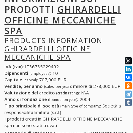
PRODOTTI
GHIRARDELLI
OFFICINE MECCANICHE
SPA
PRODUCTS INFORMATION
GHIRARDELLI OFFICINE
MECCANICHE SPA
IVA (tax):
IT36735229492
Dipendenti
:
10
(employees)
Capitale
:
707,000 EUR
(capital)
Vendite, per anno
:
minore di 278,000 EUR
(sales, per year)
Valutazione del credito
:
N\A
(credit rating)
Anno di fondazione
:
2004
(foundation year)
Tipo principale di società
:
Società a
(main type of company)
responsabilità limitata (s.r.l.)
I prodotti creati in GHIRARDELLI OFFICINE MECCANICHE
spa non sono stati trovati