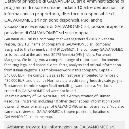
L'attività principale di GALVANOMEC srl è Amministrazione di
programmi di risorse umane, incluso 10 altre destinazioni. Le
informazioni su proprietario, direttore o responsabile di
GALVANOMEC srl non sono disponibili. Puoi anche
visualizzare recensioni di GALVANOMEC srl, posizioni aperte,
posizione di GALVANOMEC srl sulla mappa.
GALVANOMEC srl
is a company, that was registered 2018 in Venezia
region, Italy. Full name of company is GALVANOMEC srl, company
assigned to the tax number IT41912536621. The company GALVANOMEC
srl is located at the address: 30175 Venezia (VE) | 1/b, v. Portenari -
Marghera. We brings you a complete range of reports and documents
featuring legal and financial data, facts, analysis and official information
from Italian Registry. 10 employees work in this company. Capital -
546,000 EUR. The company's sales for last year amounted to minore di
480,000 EUR, and that has Normale the credit rating. Industry category is
Trattamenti termici e superficiali metalli, galvanotecnica. Products
created in GALVANOMEC srl were not found.
The main activity of GALVANOMEC srl is Administration of Human
Resource Programs, including 10 other destinations. Information about
owner, director or manager of GALVANOMEC srl is not available. You also
can view reviews of GALVANOMEC srl, open positions, location of
GALVANOMEC srl on the map.
Abbiamo trovato tali informazioni su GALVANOMEC srl,