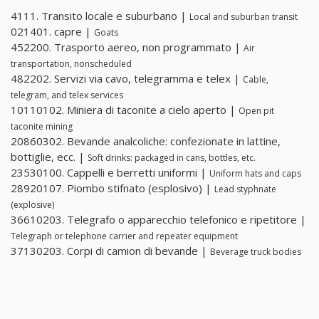
4111. Transito locale e suburbano |
Local and suburban transit
021401. capre |
Goats
452200. Trasporto aereo, non programmato |
Air
transportation, nonscheduled
482202. Servizi via cavo, telegramma e telex |
Cable,
telegram, and telex services
10110102. Miniera di taconite a cielo aperto |
Open pit
taconite mining
20860302. Bevande analcoliche: confezionate in lattine,
bottiglie, ecc. |
Soft drinks: packaged in cans, bottles, etc.
23530100. Cappelli e berretti uniformi |
Uniform hats and caps
28920107. Piombo stifnato (esplosivo) |
Lead styphnate
(explosive)
36610203. Telegrafo o apparecchio telefonico e ripetitore |
Telegraph or telephone carrier and repeater equipment
37130203. Corpi di camion di bevande |
Beverage truck bodies