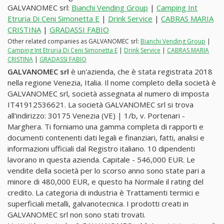
GALVANOMEC srl:
Bianchi Vending Group
|
Camping Int
Etruria Di Ceni Simonetta E
|
Drink Service
|
CABRAS MARIA
CRISTINA
|
GRADASSI FABIO
Other related companies as GALVANOMEC srl:
Bianchi Vending Group
|
Camping Int Etruria Di Ceni Simonetta E
|
Drink Service
|
CABRAS MARIA
CRISTINA
|
GRADASSI FABIO
GALVANOMEC srl
è un'azienda, che è stata registrata 2018
nella regione Venezia, Italia. Il nome completo della società è
GALVANOMEC srl, società assegnata al numero di imposta
IT41912536621. La società GALVANOMEC srl si trova
all'indirizzo: 30175 Venezia (VE) | 1/b, v. Portenari -
Marghera. Ti forniamo una gamma completa di rapporti e
documenti contenenti dati legali e finanziari, fatti, analisi e
informazioni ufficiali dal Registro italiano. 10 dipendenti
lavorano in questa azienda. Capitale - 546,000 EUR. Le
vendite della società per lo scorso anno sono state pari a
minore di 480,000 EUR, e questo ha Normale il rating del
credito. La categoria di industria è Trattamenti termici e
superficiali metalli, galvanotecnica. I prodotti creati in
GALVANOMEC srl non sono stati trovati.