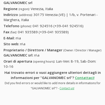
GALVANOMEC srl
Regione
:
Venezia, Italia
(region)
Indirizzo
:
30175 Venezia (VE) | 1/b, v. Portenari -
(address)
Marghera, Italia
Telefono
:
041 924516 (+39-041 924516)
041 924516
(phone)
(+39-041
Fax
:
041 935589 (+39-041 935589)
041 935589 (+39-041
(fax)
924516)
935589)
E-Mail:
n\a
Sito web:
n\a
Proprietario / Direttore / Manager
(Owner / Director / Manager)
GALVANOMEC srl
:
n\a
Orari di apertura
:
Lun-Ven: 8-19, Sab-Dom:
(opening hours)
10-16
Hai trovato errori o vuoi aggiungere ulteriori dettagli in
informazioni per "GALVANOMEC srl"?
Contattaci!
Did you find errors or would like to add more details in informations for
"GALVANOMEC srl"? -
Contact us!