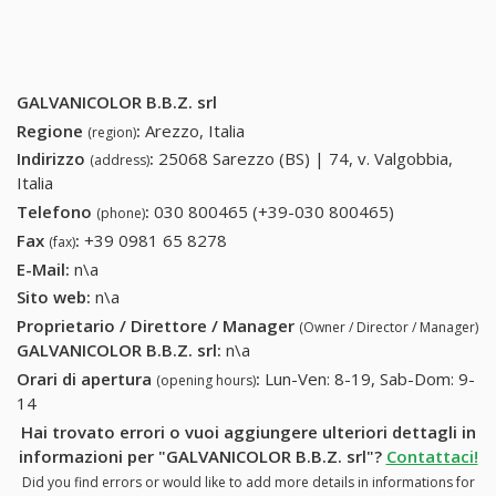
GALVANICOLOR B.B.Z. srl
Regione
:
Arezzo, Italia
(region)
Indirizzo
:
25068 Sarezzo (BS) | 74, v. Valgobbia,
(address)
Italia
Telefono
:
030 800465 (+39-030 800465)
030 800465
(phone)
(+39-030
Fax
:
+39 0981 65 8278
+39 0981 65 8278
(fax)
800465)
E-Mail:
n\a
Sito web:
n\a
Proprietario / Direttore / Manager
(Owner / Director / Manager)
GALVANICOLOR B.B.Z. srl
:
n\a
Orari di apertura
:
Lun-Ven: 8-19, Sab-Dom: 9-
(opening hours)
14
Hai trovato errori o vuoi aggiungere ulteriori dettagli in
informazioni per "GALVANICOLOR B.B.Z. srl"?
Contattaci!
Did you find errors or would like to add more details in informations for