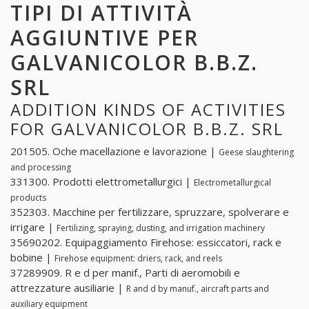
TIPI DI ATTIVITÀ
AGGIUNTIVE PER
GALVANICOLOR B.B.Z.
SRL
ADDITION KINDS OF ACTIVITIES
FOR GALVANICOLOR B.B.Z. SRL
201505. Oche macellazione e lavorazione |
Geese slaughtering
and processing
331300. Prodotti elettrometallurgici |
Electrometallurgical
products
352303. Macchine per fertilizzare, spruzzare, spolverare e
irrigare |
Fertilizing, spraying, dusting, and irrigation machinery
35690202. Equipaggiamento Firehose: essiccatori, rack e
bobine |
Firehose equipment: driers, rack, and reels
37289909. R e d per manif., Parti di aeromobili e
attrezzature ausiliarie |
R and d by manuf., aircraft parts and
auxiliary equipment