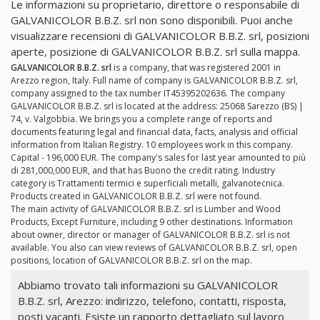
Le informazioni su proprietario, direttore o responsabile di
GALVANICOLOR B.B.Z. srl non sono disponibili. Puoi anche
visualizzare recensioni di GALVANICOLOR B.B.Z. srl, posizioni
aperte, posizione di GALVANICOLOR B.B.Z. srl sulla mappa.
GALVANICOLOR B.B.Z. srl
is a company, that was registered 2001 in
Arezzo region, Italy. Full name of company is GALVANICOLOR B.B.Z. srl,
company assigned to the tax number IT45395202636. The company
GALVANICOLOR B.B.Z. srl is located at the address: 25068 Sarezzo (BS) |
74, v. Valgobbia. We brings you a complete range of reports and
documents featuring legal and financial data, facts, analysis and official
information from Italian Registry. 10 employees work in this company.
Capital - 196,000 EUR. The company's sales for last year amounted to più
di 281,000,000 EUR, and that has Buono the credit rating. Industry
category is Trattamenti termici e superficiali metalli, galvanotecnica.
Products created in GALVANICOLOR B.B.Z. srl were not found.
The main activity of GALVANICOLOR B.B.Z. srl is Lumber and Wood
Products, Except Furniture, including 9 other destinations. Information
about owner, director or manager of GALVANICOLOR B.B.Z. srl is not
available. You also can view reviews of GALVANICOLOR B.B.Z. srl, open
positions, location of GALVANICOLOR B.B.Z. srl on the map.
Abbiamo trovato tali informazioni su GALVANICOLOR
B.B.Z. srl, Arezzo: indirizzo, telefono, contatti, risposta,
posti vacanti. Esiste un rapporto dettagliato sul lavoro