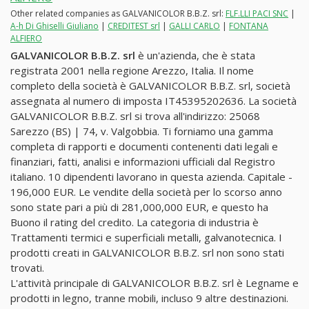
Other related companies as GALVANICOLOR B.B.Z. srl:
FLF.LLI PACI SNC
|
A-h Di Ghiselli Giuliano
|
CREDITEST srl
|
GALLI CARLO
|
FONTANA
ALFIERO
GALVANICOLOR B.B.Z. srl
è un'azienda, che è stata
registrata 2001 nella regione Arezzo, Italia. Il nome
completo della società è GALVANICOLOR B.B.Z. srl, società
assegnata al numero di imposta IT45395202636. La società
GALVANICOLOR B.B.Z. srl si trova all'indirizzo: 25068
Sarezzo (BS) | 74, v. Valgobbia. Ti forniamo una gamma
completa di rapporti e documenti contenenti dati legali e
finanziari, fatti, analisi e informazioni ufficiali dal Registro
italiano. 10 dipendenti lavorano in questa azienda. Capitale -
196,000 EUR. Le vendite della società per lo scorso anno
sono state pari a più di 281,000,000 EUR, e questo ha
Buono il rating del credito. La categoria di industria è
Trattamenti termici e superficiali metalli, galvanotecnica. I
prodotti creati in GALVANICOLOR B.B.Z. srl non sono stati
trovati.
L'attività principale di GALVANICOLOR B.B.Z. srl è Legname e
prodotti in legno, tranne mobili, incluso 9 altre destinazioni.