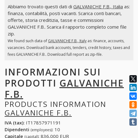
Abbiamo trovato questi dati di
GALVANICHE F.B., Italia
as:
finanza, contabilità, posti vacanti. Scarica conti bancari,
offerte, storia creditizia, tasse e commissioni
GALVANICHE F.B.. Scarica il rapporto completo come file
zip.
We found such data of
GALVANICHE F.B., Italy
as: finance, accounts,
vacancies. Download bank accounts, tenders, credit history, taxes and
fees GALVANICHE F.B.. Download full report as zip-file.
INFORMAZIONI SUI
PRODOTTI
GALVANICHE
F.B.
PRODUCTS INFORMATION
GALVANICHE F.B.
IVA (tax):
IT17857971191
Dipendenti
:
10
(employees)
Capitale
:
836,000 EUR
(capital)