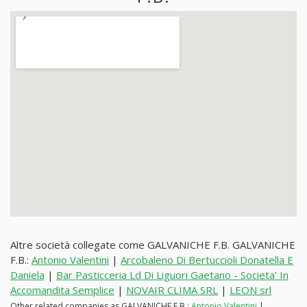
Altre società collegate come GALVANICHE F.B. GALVANICHE
F.B.:
Antonio Valentini
|
Arcobaleno Di Bertuccioli Donatella E
Daniela
|
Bar Pasticceria Ld Di Liguori Gaetano - Societa' In
Accomandita Semplice
|
NOVAIR CLIMA SRL
|
LEON srl
Other related companies as GALVANICHE F.B.:
Antonio Valentini
|