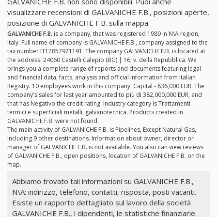
GALVANICHE F.B. non sono disponibili. Puoi anche
visualizzare recensioni di GALVANICHE F.B., posizioni aperte,
posizione di GALVANICHE F.B. sulla mappa.
GALVANICHE F.B.
is a company, that was registered 1989 in N\A region,
Italy. Full name of company is GALVANICHE F.B., company assigned to the
tax number IT17857971191. The company GALVANICHE F.B. is located at
the address: 24060 Castelli Calepio (BG) | 16, v. della Repubblica. We
brings you a complete range of reports and documents featuring legal
and financial data, facts, analysis and official information from Italian
Registry. 10 employees work in this company. Capital - 836,000 EUR. The
company's sales for last year amounted to più di 382,000,000 EUR, and
that has Negativo the credit rating. Industry category is Trattamenti
termici e superficiali metalli, galvanotecnica. Products created in
GALVANICHE F.B. were not found.
The main activity of GALVANICHE F.B. is Pipelines, Except Natural Gas,
including 9 other destinations. Information about owner, director or
manager of GALVANICHE F.B. is not available. You also can view reviews
of GALVANICHE F.B., open positions, location of GALVANICHE F.B. on the
map.
Abbiamo trovato tali informazioni su GALVANICHE F.B.,
N\A: indirizzo, telefono, contatti, risposta, posti vacanti.
Esiste un rapporto dettagliato sul lavoro della società
GALVANICHE F.B., i dipendenti, le statistiche finanziarie.