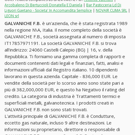
Arcobaleno Di Bertuccioli Donatella E Daniela
|
Bar Pasticceria Ld Di
Liguori Gaetano - Societa' In Accomandita Semplice
|
NOVAIR CLIMA SRL
|
LEON srl
GALVANICHE F.B.
è un'azienda, che è stata registrata 1989
nella regione N\A, Italia. Il nome completo della società è
GALVANICHE F.B., società assegnata al numero di imposta
IT17857971191. La società GALVANICHE F.B. si trova
all'indirizzo: 24060 Castelli Calepio (BG) | 16, v. della
Repubblica. Ti forniamo una gamma completa di rapporti e
documenti contenenti dati legali e finanziari, fatti, analisi e
informazioni ufficiali dal Registro italiano. 10 dipendenti
lavorano in questa azienda. Capitale - 836,000 EUR. Le
vendite della società per lo scorso anno sono state pari a
più di 382,000,000 EUR, e questo ha Negativo il rating del
credito. La categoria di industria è Trattamenti termici e
superficiali metalli, galvanotecnica. I prodotti creati in
GALVANICHE F.B. non sono stati trovati.
L'attività principale di GALVANICHE F.B. è Condutture,
eccetto gas naturale, incluso 9 altre destinazioni. Le
informazioni su proprietario, direttore o responsabile di