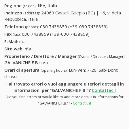
Regione
:
N\A, Italia
(region)
Indirizzo
:
24060 Castelli Calepio (BG) | 16, v. della
(address)
Repubblica, Italia
Telefono
:
030 7438859 (+39-030 7438859)
030
(phone)
7438859
Fax
:
030 7438859 (+39-030 7438859)
030 7438859 (+39-
(fax)
(+39-030
030 7438859)
E-Mail:
n\a
7438859)
Sito web:
n\a
Proprietario / Direttore / Manager
(Owner / Director / Manager)
GALVANICHE F.B.
:
n\a
Orari di apertura
:
Lun-Ven: 7-20, Sab-Dom:
(opening hours)
chiuso
Hai trovato errori o vuoi aggiungere ulteriori dettagli in
informazioni per "GALVANICHE F.B."?
Contattaci!
Did you find errors or would like to add more details in informations for
"GALVANICHE F.B."? -
Contact us!