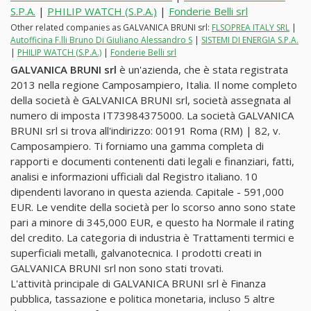
S.P.A.
|
PHILIP WATCH (S.P.A.)
|
Fonderie Belli srl
Other related companies as GALVANICA BRUNI srl:
FLSOPREA ITALY SRL
|
Autofficina F.lli Bruno Di Giuliano Alessandro S
|
SISTEMI DI ENERGIA S.P.A.
|
PHILIP WATCH (S.P.A.)
|
Fonderie Belli srl
GALVANICA BRUNI srl
è un'azienda, che è stata registrata
2013 nella regione Camposampiero, Italia. Il nome completo
della società è GALVANICA BRUNI srl, società assegnata al
numero di imposta IT73984375000. La società GALVANICA
BRUNI srl si trova all'indirizzo: 00191 Roma (RM) | 82, v.
Camposampiero. Ti forniamo una gamma completa di
rapporti e documenti contenenti dati legali e finanziari, fatti,
analisi e informazioni ufficiali dal Registro italiano. 10
dipendenti lavorano in questa azienda. Capitale - 591,000
EUR. Le vendite della società per lo scorso anno sono state
pari a minore di 345,000 EUR, e questo ha Normale il rating
del credito. La categoria di industria è Trattamenti termici e
superficiali metalli, galvanotecnica. I prodotti creati in
GALVANICA BRUNI srl non sono stati trovati.
L'attività principale di GALVANICA BRUNI srl è Finanza
pubblica, tassazione e politica monetaria, incluso 5 altre