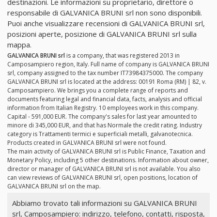
destinazioni. Le informazioni su proprietario, direttore o
responsabile di GALVANICA BRUNI srl non sono disponibili.
Puoi anche visualizzare recensioni di GALVANICA BRUNI srl,
posizioni aperte, posizione di GALVANICA BRUNI srl sulla
mappa.
GALVANICA BRUNI srl
is a company, that was registered 2013 in
Camposampiero region, Italy. Full name of company is GALVANICA BRUNI
srl, company assigned to the tax number IT73984375000. The company
GALVANICA BRUNI srl is located at the address: 00191 Roma (RM) | 82, v.
Camposampiero. We brings you a complete range of reports and
documents featuring legal and financial data, facts, analysis and official
information from Italian Registry. 10 employees work in this company.
Capital - 591,000 EUR. The company's sales for last year amounted to
minore di 345,000 EUR, and that has Normale the credit rating. Industry
category is Trattamenti termici e superficiali metalli, galvanotecnica.
Products created in GALVANICA BRUNI srl were not found.
The main activity of GALVANICA BRUNI srl is Public Finance, Taxation and
Monetary Policy, including 5 other destinations. Information about owner,
director or manager of GALVANICA BRUNI srl is not available. You also
can view reviews of GALVANICA BRUNI srl, open positions, location of
GALVANICA BRUNI srl on the map.
Abbiamo trovato tali informazioni su GALVANICA BRUNI
srl, Camposampiero: indirizzo, telefono, contatti, risposta,