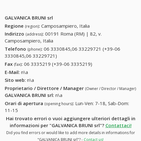
GALVANICA BRUNI srl
Regione
:
Camposampiero, Italia
(region)
Indirizzo
:
00191 Roma (RM) | 82, v.
(address)
Camposampiero, Italia
Telefono
:
06 3330845,06 33229721 (+39-06
(phone)
3330845,06 33229721)
06 3330845,06 33229721 (+39-06
3330845,06 33229721)
Fax
:
06 3335219 (+39-06 3335219)
06 3335219 (+39-06
(fax)
3335219)
E-Mail:
n\a
Sito web:
n\a
Proprietario / Direttore / Manager
(Owner / Director / Manager)
GALVANICA BRUNI srl
:
n\a
Orari di apertura
:
Lun-Ven: 7-18, Sab-Dom:
(opening hours)
11-15
Hai trovato errori o vuoi aggiungere ulteriori dettagli in
informazioni per "GALVANICA BRUNI srl"?
Contattaci!
Did you find errors or would like to add more details in informations for
"GALVANICA BRUNI srl"? -
Contact us!