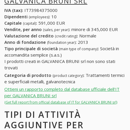
GALVANICA BRUNI SRL
IVA (tax):
IT73984375000
Dipendenti
:
10
(employees)
Capitale
:
591,000 EUR
(capital)
Vendite, per anno
:
minore di 345,000 EUR
(sales, per year)
Valutazione del credito
:
Normale
(credit rating)
Anno di fondazione
:
2013
(foundation year)
Tipo principale di società
:
Società in
(main type of company)
accomandita semplice (s.a.s.)
I prodotti creati in GALVANICA BRUNI srl non sono stati
trovati
Categoria di prodotto
:
Trattamenti termici
(product category)
e superficiali metalli, galvanotecnica
Ottieni un rapporto completo dal database ufficiale dell'IT
per GALVANICA BRUNI srl
(Get full report from official database of IT for GALVANICA BRUNI srl)
TIPI DI ATTIVITÀ
AGGIUNTIVE PER