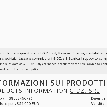
mo trovato questi dati di
G.DZ. srl, Italia
as: finanza, contabilità, p
a creditizia, tasse e commissioni G.DZ. srl. Scarica il rapporto com
und such data of
G.DZ. srl, Italy
as: finance, accounts, vacancies. Download bank 
ownload full report as zip-file.
FORMAZIONI SUI PRODOTT
ODUCTS INFORMATION
G.DZ. SRL
x):
IT38553466796
Dipende
ale
:
354,000 EUR
Vendite,
(capital)