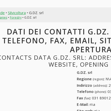
nde
•
Silvicoltura
• G.DZ. srl
anies
•
Forestry
• G.DZ. srl
DATI DEI CONTATTI G.DZ. 
TELEFONO, FAX, EMAIL, SI
APERTUR
CONTACTS DATA G.DZ. SRL: ADDRES
WEBSITE, OPENING
G.DZ. srl
Regione
:
N\A
(region)
Indirizzo
:
2
(address)
Telefono
:
0
(phone)
Fax
:
031 89012
(fax)
E-Mail:
n\a
Sito web:
n\a