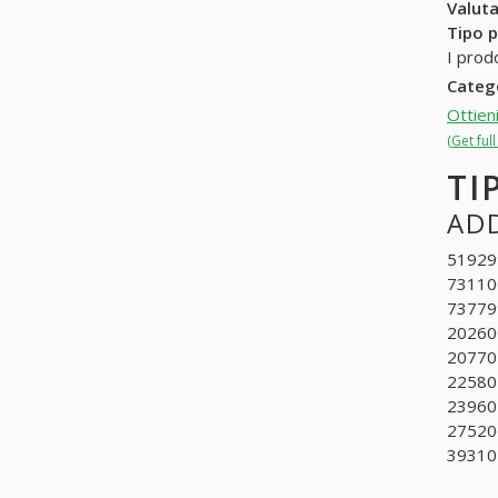
Valuta
Tipo p
I prodo
Categ
Ottien
(Get ful
TI
ADD
519299.
731100
737799
202600
207701
225801
239602
275206
39310