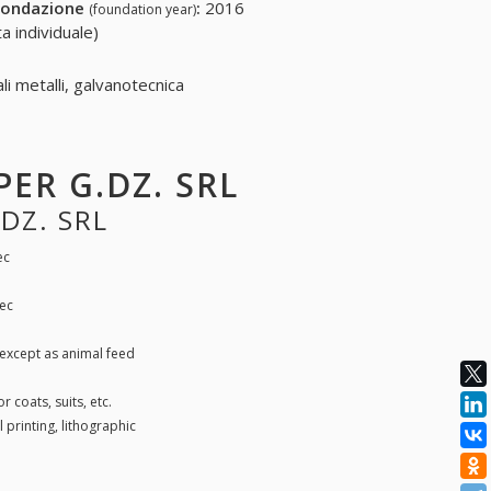
fondazione
:
2016
(foundation year)
a individuale)
li metalli, galvanotecnica
PER G.DZ. SRL
.DZ. SRL
ec
nec
except as animal feed
r coats, suits, etc.
 printing, lithographic