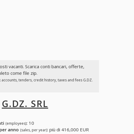
osti vacanti. Scarica conti bancari, offerte,
pleto come file zip.
accounts, tenders, credit history, taxes and fees G.DZ.
I
G.DZ. SRL
nti
:
10
(employees)
 per anno
:
più di 416,000 EUR
(sales, per year)