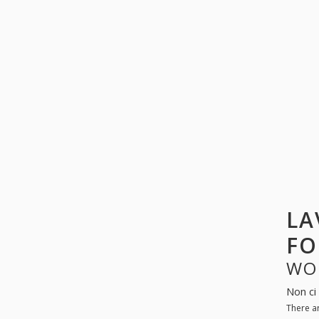
LA
FO
WO
Non ci 
There ar