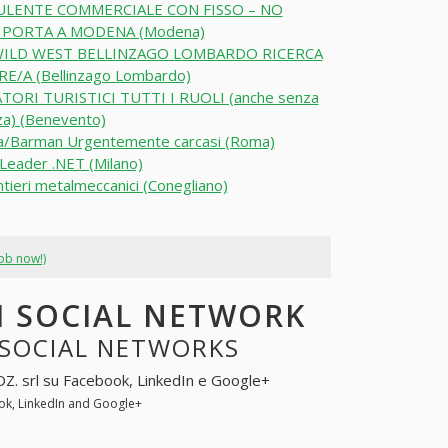
LENTE COMMERCIALE CON FISSO – NO
 PORTA A MODENA (Modena)
ILD WEST BELLINZAGO LOMBARDO RICERCA
E/A (Bellinzago Lombardo)
TORI TURISTICI TUTTI I RUOLI (anche senza
za) (Benevento)
ta/Barman Urgentemente carcasi (Roma)
eader .NET (Milano)
tieri metalmeccanici (Conegliano)
job now!)
EI SOCIAL NETWORK
N SOCIAL NETWORKS
.DZ. srl su Facebook, LinkedIn e Google+
ook, LinkedIn and Google+