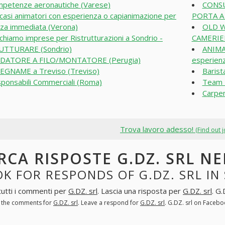
petenze aeronautiche (Varese)
CONSU
casi animatori con esperienza o capianimazione per
PORTA A
za immediata (Verona)
OLD W
chiamo imprese per Ristrutturazioni a Sondrio -
CAMERIER
UTTURARE (Sondrio)
ANIMA
LDATORE A FILO/MONTATORE (Perugia)
esperien
EGNAME a Treviso (Treviso)
Baris
ponsabili Commerciali (Roma)
Team L
Carpen
Trova lavoro adesso!
(Find out 
RCA RISPOSTE G.DZ. SRL N
K FOR RESPONDS OF G.DZ. SRL I
tutti i commenti per
G.DZ. srl
. Lascia una risposta per
G.DZ. srl
. G
l the comments for
G.DZ. srl
. Leave a respond for
G.DZ. srl
. G.DZ. srl on Faceb