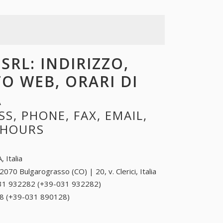
SRL: INDIRIZZO,
TO WEB, ORARI DI
A
S, PHONE, FAX, EMAIL,
 HOURS
, Italia
2070 Bulgarograsso (CO) | 20, v. Clerici, Italia
31 932282 (+39-031 932282)
031 932282 (+39-
031 932282)
8 (+39-031 890128)
031 890128 (+39-031
890128)