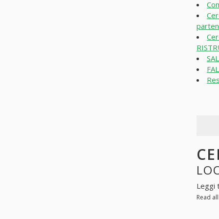
Com
Cer
parten
Cer
RISTR
SA
FAL
Res
CE
LOO
Leggi 
Read al