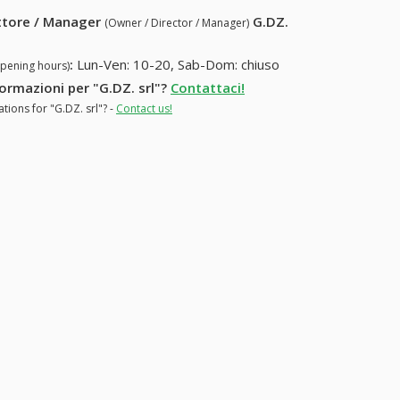
ettore / Manager
G.DZ.
(Owner / Director / Manager)
:
Lun-Ven: 10-20, Sab-Dom: chiuso
opening hours)
formazioni per "G.DZ. srl"?
Contattaci!
tions for "G.DZ. srl"? -
Contact us!