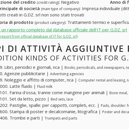
zione del credito
:
Negativo
Anno di 
(credit rating)
rincipale di società
:
Impresa individuale (ditt
(main type of company)
tti creati in G.DZ. srl non sono stati trovati
oria di prodotto
:
Trattamenti termici e superficia
(product category)
i un rapporto completo dal database ufficiale dell'IT per G.DZ. srl
l report from official database of IT for G.DZ. srl)
PI DI ATTIVITÀ AGGIUNTIVE 
ITION KINDS OF ACTIVITIES FOR G
 Libri, periodici e giornali, nca |
Books, periodicals, and newspapers, n
. Agenzie pubblicitarie |
Advertising agencies
. Noleggio e affitto di computer, nca |
Computer rental and leasing, 
00. Latte fluido |
Fluid milk
01. Farina d'ossa, tranne come mangime per animali |
Bone meal, 
01. Set da letto, pizzo |
Bed sets, lace
02. Pastiglie, spalle: per cappotti, completi, ecc. |
Pads, shoulder: fo
00. Stampa di poster e decalcomanie, litografica |
Poster and decal
406. Trombe e parti |
Trumpets and parts