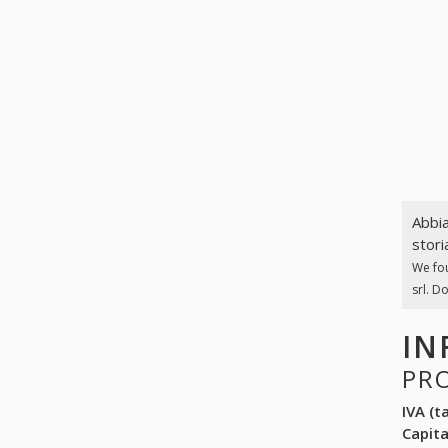
Abbia
stori
We fo
srl. D
IN
PR
IVA (ta
Capit