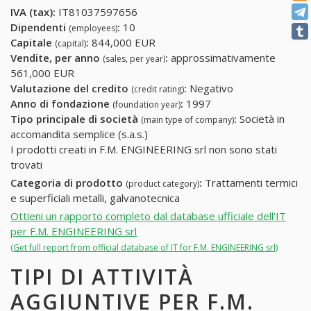
IVA (tax):
IT81037597656
Dipendenti
:
10
(employees)
Capitale
:
844,000 EUR
(capital)
Vendite, per anno
:
approssimativamente
(sales, per year)
561,000 EUR
Valutazione del credito
:
Negativo
(credit rating)
Anno di fondazione
:
1997
(foundation year)
Tipo principale di società
:
Società in
(main type of company)
accomandita semplice (s.a.s.)
I prodotti creati in F.M. ENGINEERING srl non sono stati
trovati
Categoria di prodotto
:
Trattamenti termici
(product category)
e superficiali metalli, galvanotecnica
Ottieni un rapporto completo dal database ufficiale dell'IT
per F.M. ENGINEERING srl
(Get full report from official database of IT for F.M. ENGINEERING srl)
TIPI DI ATTIVITÀ
AGGIUNTIVE PER F.M.