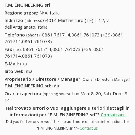
F.M. ENGINEERING srl
Regione
:
N\A, Italia
(region)
Indirizzo
:
64014 Martinsicuro (TE) | 12, v.
(address)
dell'Artigianato, Italia
Telefono
:
0861 761714,0861 761073 (+39-0861
(phone)
761714,0861 761073)
0861 761714,0861 761073 (+39-0861
761714,0861 761073)
Fax
:
0861 761714,0861 761073 (+39-0861
(fax)
761714,0861 761073)
0861 761714,0861 761073 (+39-0861
761714,0861 761073)
E-Mail:
n\a
Sito web:
n\a
Proprietario / Direttore / Manager
(Owner / Director / Manager)
F.M. ENGINEERING srl
:
n\a
Orari di apertura
:
Lun-Ven: 8-20, Sab-Dom: 9-
(opening hours)
14
Hai trovato errori o vuoi aggiungere ulteriori dettagli in
informazioni per "F.M. ENGINEERING srl"?
Contattaci!
Did you find errors or would like to add more details in informations for
"F.M. ENGINEERING srl"? -
Contact us!