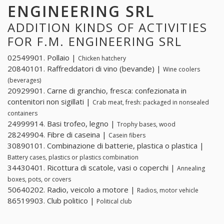
ENGINEERING SRL
ADDITION KINDS OF ACTIVITIES
FOR F.M. ENGINEERING SRL
02549901. Pollaio |
Chicken hatchery
20840101. Raffreddatori di vino (bevande) |
Wine coolers
(beverages)
20929901. Carne di granchio, fresca: confezionata in
contenitori non sigillati |
Crab meat, fresh: packaged in nonsealed
containers
24999914. Basi trofeo, legno |
Trophy bases, wood
28249904. Fibre di caseina |
Casein fibers
30890101. Combinazione di batterie, plastica o plastica |
Battery cases, plastics or plastics combination
34430401. Ricottura di scatole, vasi o coperchi |
Annealing
boxes, pots, or covers
50640202. Radio, veicolo a motore |
Radios, motor vehicle
86519903. Club politico |
Political club