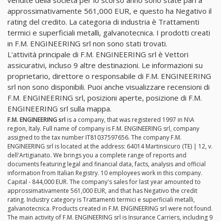
approssimativamente 561,000 EUR, e questo ha Negativo il
rating del credito. La categoria di industria è Trattamenti
termici e superficiali metalli, galvanotecnica. I prodotti creati
in F.M. ENGINEERING srl non sono stati trovati.
L'attività principale di F.M. ENGINEERING srl è Vettori
assicurativi, incluso 9 altre destinazioni. Le informazioni su
proprietario, direttore o responsabile di F.M. ENGINEERING
srl non sono disponibili. Puoi anche visualizzare recensioni di
F.M. ENGINEERING srl, posizioni aperte, posizione di F.M.
ENGINEERING srl sulla mappa.
F.M. ENGINEERING srl
is a company, that was registered 1997 in N\A
region, Italy. Full name of company is F.M. ENGINEERING srl, company
assigned to the tax number IT81037597656. The company F.M.
ENGINEERING srl is located at the address: 64014 Martinsicuro (TE) | 12, v.
dell'Artigianato. We brings you a complete range of reports and
documents featuring legal and financial data, facts, analysis and official
information from Italian Registry. 10 employees work in this company.
Capital - 844,000 EUR. The company's sales for last year amounted to
approssimativamente 561,000 EUR, and that has Negativo the credit
rating. Industry category is Trattamenti termici e superficiali metalli,
galvanotecnica. Products created in F.M. ENGINEERING srl were not found.
The main activity of F.M. ENGINEERING srl is Insurance Carriers, including 9