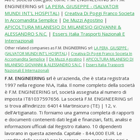
ENGINEERING srl:
LA PERA, GIUSEPPE - (SALVATOR
MUNDI INT'L HOSPITAL)
|
Creativa Di Poggi Franco Societa
In Accomandita Semplice
|
De Muzzi Agostino
|
APICOLTURA MILANESIO DI MILANESIO GIOVANNI &
ALESSANDRO S.N.C.
|
Essers Italia Trasporti Nazionali E
Internazionali
Other related companies as F.M. ENGINEERING srl:
LA PERA, GIUSEPPE -
(SALVATOR MUNDI INT'L HOSPITAL)
|
Creativa Di Poggi Franco Societa In
Accomandita Semplice
|
De Muzzi Agostino
|
APICOLTURA MILANESIO DI
MILANESIO GIOVANNI & ALESSANDRO S.N.C.
|
Essers Italia Trasporti
Nazionali E Internazionali
F.M. ENGINEERING srl
è un'azienda, che è stata registrata
1997 nella regione N\A, Italia. Il nome completo della società
è F.M. ENGINEERING srl, società assegnata al numero di
imposta IT81037597656. La società F.M. ENGINEERING srl
si trova all'indirizzo: 64014 Martinsicuro (TE) | 12, v.
dell'Artigianato. Ti forniamo una gamma completa di rapporti
e documenti contenenti dati legali e finanziari, fatti, analisi e
informazioni ufficiali dal Registro italiano. 10 dipendenti
lavorano in questa azienda. Capitale - 844,000 EUR. Le
vendite della società per lo scorso anno sono state pari a