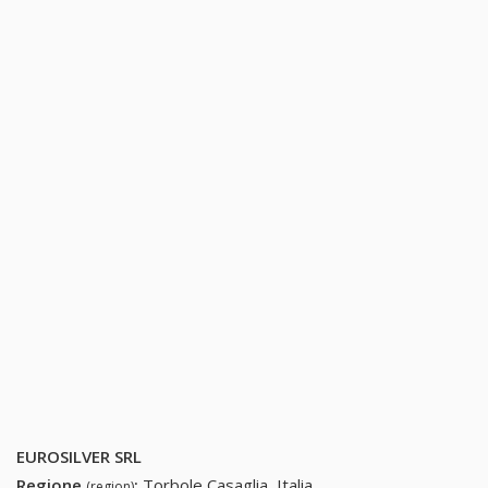
EUROSILVER SRL
Regione
:
Torbole Casaglia, Italia
(region)