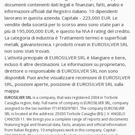
documenti contenenti dati legali e finanziari, fatti, analisi e
informazioni ufficiali dal Registro italiano. 10 dipendenti
lavorano in questa azienda. Capitale - 223,000 EUR. Le
vendite della società per lo scorso anno sono state pari a
più di 195,000,000 EUR, e questo ha N\A il rating del credito.
La categoria di industria è Trattamenti termici e superficiali
metalli, galvanotecnica. I prodotti creati in EUROSILVER SRL
non sono stati trovati.
L'attività principale di EUROSILVER SRL è Mangiare e bere,
incluso 6 altre destinazioni. Le informazioni su proprietario,
direttore o responsabile di EUROSILVER SRL non sono
disponibili. Puoi anche visualizzare recensioni di EUROSILVER
SRL, posizioni aperte, posizione di EUROSILVER SRL sulla
mappa.
EUROSILVER SRL
is a company, that was registered 2004 in Torbole
Casaglia region, Italy. Full name of company is EUROSILVER SRL, company
assigned to the tax number IT14180297851. The company EUROSILVER
SRL is located at the address: 25030 Torbole Casaglia (BS) | V. ANGELO
CANOSSI 11. We brings you a complete range of reports and documents
featuring legal and financial data, facts, analysis and official information
from Italian Registry. 10 employees work in this company. Capital -