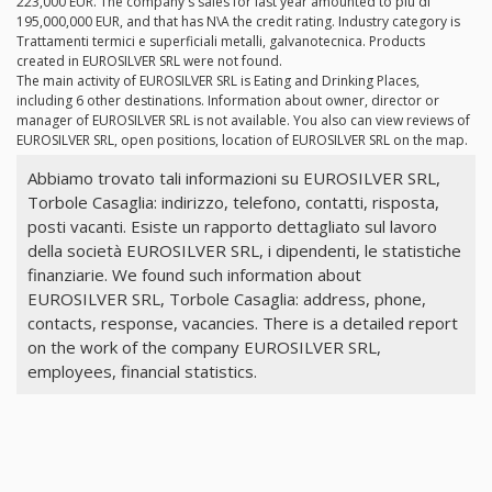
223,000 EUR. The company's sales for last year amounted to più di
195,000,000 EUR, and that has N\A the credit rating. Industry category is
Trattamenti termici e superficiali metalli, galvanotecnica. Products
created in EUROSILVER SRL were not found.
The main activity of EUROSILVER SRL is Eating and Drinking Places,
including 6 other destinations. Information about owner, director or
manager of EUROSILVER SRL is not available. You also can view reviews of
EUROSILVER SRL, open positions, location of EUROSILVER SRL on the map.
Abbiamo trovato tali informazioni su EUROSILVER SRL,
Torbole Casaglia: indirizzo, telefono, contatti, risposta,
posti vacanti. Esiste un rapporto dettagliato sul lavoro
della società EUROSILVER SRL, i dipendenti, le statistiche
finanziarie. We found such information about
EUROSILVER SRL, Torbole Casaglia: address, phone,
contacts, response, vacancies. There is a detailed report
on the work of the company EUROSILVER SRL,
employees, financial statistics.