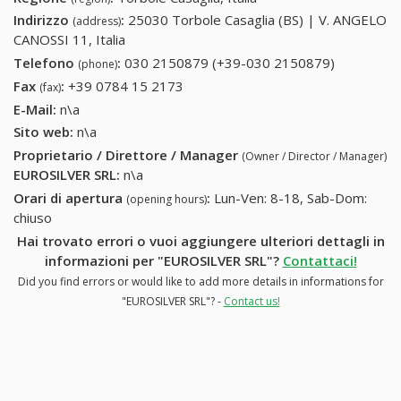
Indirizzo
:
25030 Torbole Casaglia (BS) | V. ANGELO
(address)
CANOSSI 11, Italia
Telefono
:
030 2150879 (+39-030 2150879)
030
(phone)
2150879
Fax
:
+39 0784 15 2173
+39 0784 15 2173
(fax)
(+39-030
E-Mail:
n\a
2150879)
Sito web:
n\a
Proprietario / Direttore / Manager
(Owner / Director / Manager)
EUROSILVER SRL
:
n\a
Orari di apertura
:
Lun-Ven: 8-18, Sab-Dom:
(opening hours)
chiuso
Hai trovato errori o vuoi aggiungere ulteriori dettagli in
informazioni per "EUROSILVER SRL"?
Contattaci!
Did you find errors or would like to add more details in informations for
"EUROSILVER SRL"? -
Contact us!