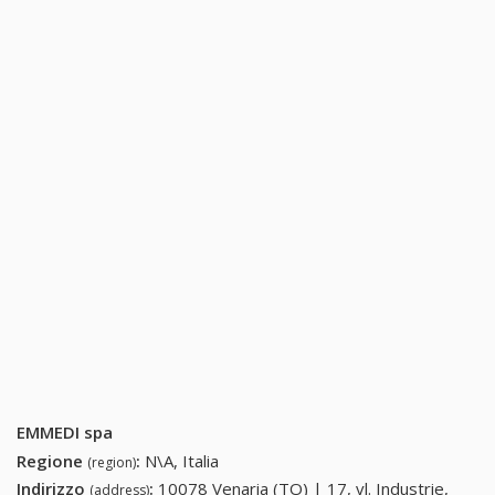
EMMEDI spa
Regione
:
N\A, Italia
(region)
Indirizzo
:
10078 Venaria (TO) | 17, vl. Industrie,
(address)