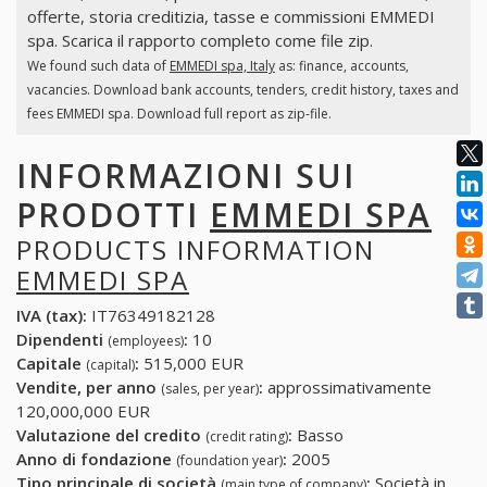
offerte, storia creditizia, tasse e commissioni EMMEDI
spa. Scarica il rapporto completo come file zip.
We found such data of
EMMEDI spa, Italy
as: finance, accounts,
vacancies. Download bank accounts, tenders, credit history, taxes and
fees EMMEDI spa. Download full report as zip-file.
INFORMAZIONI SUI
PRODOTTI
EMMEDI SPA
PRODUCTS INFORMATION
EMMEDI SPA
IVA (tax):
IT76349182128
Dipendenti
:
10
(employees)
Capitale
:
515,000 EUR
(capital)
Vendite, per anno
:
approssimativamente
(sales, per year)
120,000,000 EUR
Valutazione del credito
:
Basso
(credit rating)
Anno di fondazione
:
2005
(foundation year)
Tipo principale di società
:
Società in
(main type of company)