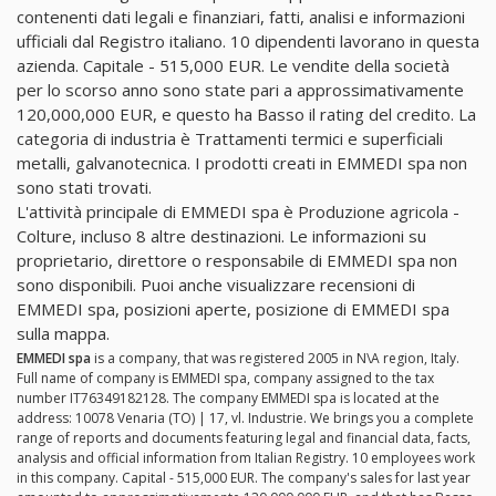
contenenti dati legali e finanziari, fatti, analisi e informazioni
ufficiali dal Registro italiano. 10 dipendenti lavorano in questa
azienda. Capitale - 515,000 EUR. Le vendite della società
per lo scorso anno sono state pari a approssimativamente
120,000,000 EUR, e questo ha Basso il rating del credito. La
categoria di industria è Trattamenti termici e superficiali
metalli, galvanotecnica. I prodotti creati in EMMEDI spa non
sono stati trovati.
L'attività principale di EMMEDI spa è Produzione agricola -
Colture, incluso 8 altre destinazioni. Le informazioni su
proprietario, direttore o responsabile di EMMEDI spa non
sono disponibili. Puoi anche visualizzare recensioni di
EMMEDI spa, posizioni aperte, posizione di EMMEDI spa
sulla mappa.
EMMEDI spa
is a company, that was registered 2005 in N\A region, Italy.
Full name of company is EMMEDI spa, company assigned to the tax
number IT76349182128. The company EMMEDI spa is located at the
address: 10078 Venaria (TO) | 17, vl. Industrie. We brings you a complete
range of reports and documents featuring legal and financial data, facts,
analysis and official information from Italian Registry. 10 employees work
in this company. Capital - 515,000 EUR. The company's sales for last year