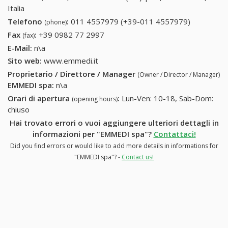
Italia
Telefono
:
011 4557979 (+39-011 4557979)
011
(phone)
4557979
Fax
:
+39 0982 77 2997
+39 0982 77 2997
(fax)
(+39-011
E-Mail:
n\a
4557979)
Sito web:
www.emmedi.it
Proprietario / Direttore / Manager
(Owner / Director / Manager)
EMMEDI spa
:
n\a
Orari di apertura
:
Lun-Ven: 10-18, Sab-Dom:
(opening hours)
chiuso
Hai trovato errori o vuoi aggiungere ulteriori dettagli in
informazioni per "EMMEDI spa"?
Contattaci!
Did you find errors or would like to add more details in informations for
"EMMEDI spa"? -
Contact us!