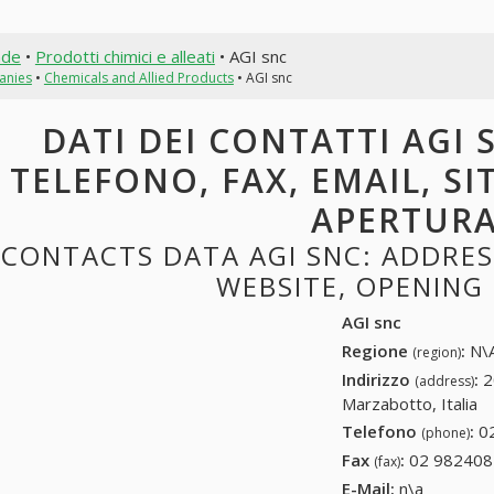
nde
•
Prodotti chimici e alleati
• AGI snc
anies
•
Chemicals and Allied Products
• AGI snc
DATI DEI CONTATTI AGI S
TELEFONO, FAX, EMAIL, SI
APERTUR
CONTACTS DATA AGI SNC: ADDRESS
WEBSITE, OPENING
AGI snc
Regione
:
N\A
(region)
Indirizzo
:
2
(address)
Marzabotto, Italia
Telefono
:
0
(phone)
Fax
:
02 982408
(fax)
E-Mail:
n\a