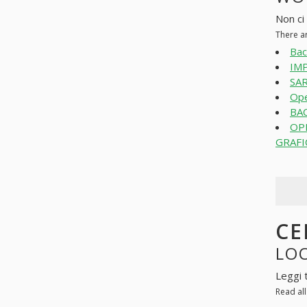
Non ci 
There a
Bac
IMP
SAR
Ope
BAC
OP
GRAFIC
CE
LOO
Leggi 
Read al