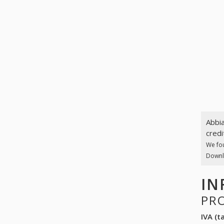
Abbia
credi
We fo
Downlo
IN
PR
IVA (ta