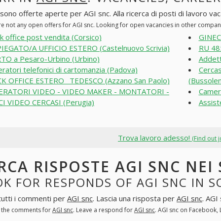
sono offerte aperte per AGI snc. Alla ricerca di posti di lavoro vaca
re not any open offers for AGI snc. Looking for open vacancies in other compan
k office post vendita (Corsico)
GINEC
IEGATO/A UFFICIO ESTERO (Castelnuovo Scrivia)
RU 48
TO a Pesaro-Urbino (Urbino)
Addett
ratori telefonici di cartomanzia (Padova)
Cercas
K OFFICE ESTERO_ TEDESCO (Azzano San Paolo)
(Bussole
ERATORI VIDEO - VIDEO MAKER - MONTATORI -
Cameri
I VIDEO CERCASI (Perugia)
Assist
Trova lavoro adesso!
(Find out 
RCA RISPOSTE AGI SNC NEI
K FOR RESPONDS OF AGI SNC IN 
tutti i commenti per
AGI snc
. Lascia una risposta per
AGI snc
. AGI
l the comments for
AGI snc
. Leave a respond for
AGI snc
. AGI snc on Facebook,