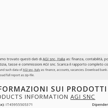
mo trovato questi dati di
AGI snc, Italia
as: finanza, contabilità, po
tizia, tasse e commissioni AGI snc. Scarica il rapporto completo co
und such data of
AGI snc, Italy
as: finance, accounts, vacancies. Download bank ac
ad full report as zip-file.
FORMAZIONI SUI PRODOTT
ODUCTS INFORMATION
AGI SNC
x):
IT45955505371
Dipende