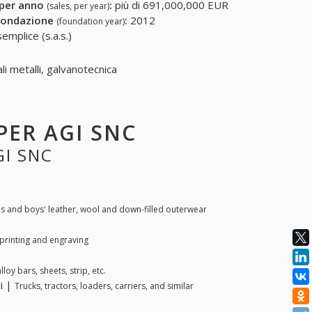
 per anno
:
più di 691,000,000 EUR
(sales, per year)
fondazione
:
2012
(foundation year)
emplice (s.a.s.)
li metalli, galvanotecnica
 PER AGI SNC
GI SNC
s and boys' leather, wool and down-filled outerwear
printing and engraving
loy bars, sheets, strip, etc.
li |
Trucks, tractors, loaders, carriers, and similar