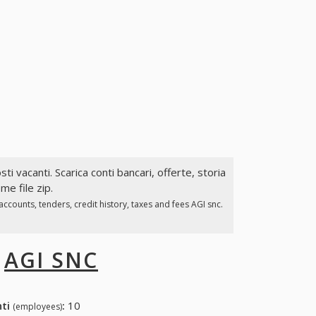
sti vacanti. Scarica conti bancari, offerte, storia
me file zip.
counts, tenders, credit history, taxes and fees AGI snc.
I
AGI SNC
nti
:
10
(employees)