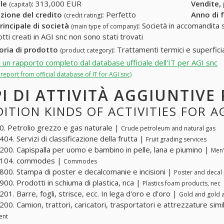
ale
:
313,000 EUR
Vendite,
(capital)
zione del credito
:
Perfetto
Anno di 
(credit rating)
rincipale di società
:
Società in accomandita s
(main type of company)
tti creati in AGI snc non sono stati trovati
oria di prodotto
:
Trattamenti termici e superficia
(product category)
i un rapporto completo dal database ufficiale dell'IT per AGI snc
l report from official database of IT for AGI snc)
PI DI ATTIVITÀ AGGIUNTIVE
ITION KINDS OF ACTIVITIES FOR A
. Petrolio grezzo e gas naturale |
Crude petroleum and natural gas
04. Servizi di classificazione della frutta |
Fruit grading services
00. Capispalla per uomo e bambino in pelle, lana e piumino |
Men'
104. commodes |
Commodes
00. Stampa di poster e decalcomanie e incisioni |
Poster and decal 
00. Prodotti in schiuma di plastica, nca |
Plastics foam products, nec
01. Barre, fogli, strisce, ecc. In lega d'oro e d'oro |
Gold and gold al
00. Camion, trattori, caricatori, trasportatori e attrezzature simi
ent