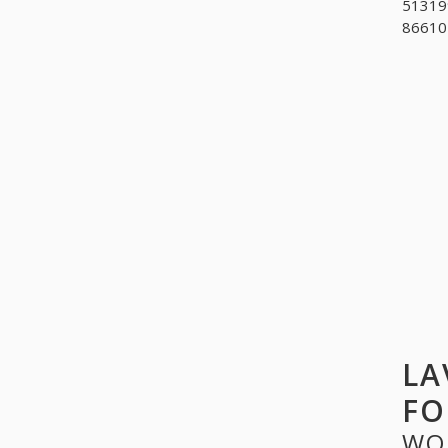
513199
866101
LA
FO
WO