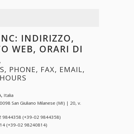
NC: INDIRIZZO,
TO WEB, ORARI DI
A
, PHONE, FAX, EMAIL,
 HOURS
, Italia
0098 San Giuliano Milanese (MI) | 20, v.
2 9844358 (+39-02 9844358)
02 9844358 (+39-
02 9844358)
14 (+39-02 98240814)
02 98240814 (+39-02
98240814)