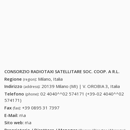
CONSORZIO RADIOTAXI SATELLITARE SOC. COOP. A R.L.
Regione
:
Milano, Italia
(region)
Indirizzo
:
20139 Milano (MI) | V. OROBIA 3, Italia
(address)
Telefono
:
02 4040^^02 574171 (+39-02 4040^^02
(phone)
574171)
02 4040^^02 574171 (+39-02 4040^^02 574171)
Fax
:
+39 0895 31 7397
+39 0895 31 7397
(fax)
E-Mail:
n\a
Sito web:
n\a