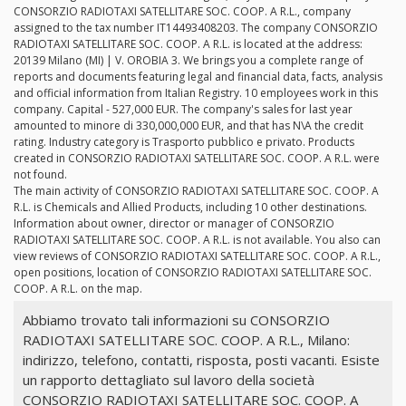
CONSORZIO RADIOTAXI SATELLITARE SOC. COOP. A R.L., company
assigned to the tax number IT14493408203. The company CONSORZIO
RADIOTAXI SATELLITARE SOC. COOP. A R.L. is located at the address:
20139 Milano (MI) | V. OROBIA 3. We brings you a complete range of
reports and documents featuring legal and financial data, facts, analysis
and official information from Italian Registry. 10 employees work in this
company. Capital - 527,000 EUR. The company's sales for last year
amounted to minore di 330,000,000 EUR, and that has N\A the credit
rating. Industry category is Trasporto pubblico e privato. Products
created in CONSORZIO RADIOTAXI SATELLITARE SOC. COOP. A R.L. were
not found.
The main activity of CONSORZIO RADIOTAXI SATELLITARE SOC. COOP. A
R.L. is Chemicals and Allied Products, including 10 other destinations.
Information about owner, director or manager of CONSORZIO
RADIOTAXI SATELLITARE SOC. COOP. A R.L. is not available. You also can
view reviews of CONSORZIO RADIOTAXI SATELLITARE SOC. COOP. A R.L.,
open positions, location of CONSORZIO RADIOTAXI SATELLITARE SOC.
COOP. A R.L. on the map.
Abbiamo trovato tali informazioni su CONSORZIO
RADIOTAXI SATELLITARE SOC. COOP. A R.L., Milano:
indirizzo, telefono, contatti, risposta, posti vacanti. Esiste
un rapporto dettagliato sul lavoro della società
CONSORZIO RADIOTAXI SATELLITARE SOC. COOP. A