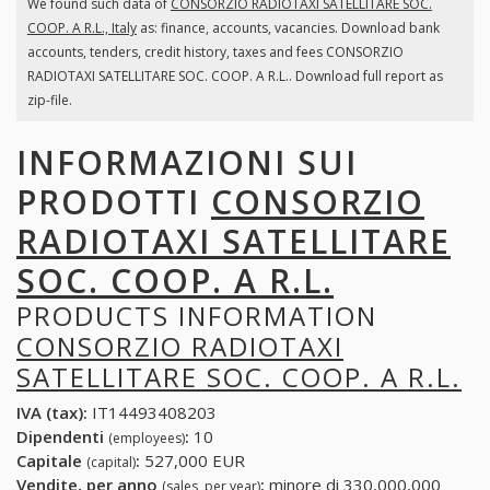
We found such data of
CONSORZIO RADIOTAXI SATELLITARE SOC.
COOP. A R.L., Italy
as: finance, accounts, vacancies. Download bank
accounts, tenders, credit history, taxes and fees CONSORZIO
RADIOTAXI SATELLITARE SOC. COOP. A R.L.. Download full report as
zip-file.
INFORMAZIONI SUI
PRODOTTI
CONSORZIO
RADIOTAXI SATELLITARE
SOC. COOP. A R.L.
PRODUCTS INFORMATION
CONSORZIO RADIOTAXI
SATELLITARE SOC. COOP. A R.L.
IVA (tax):
IT14493408203
Dipendenti
:
10
(employees)
Capitale
:
527,000 EUR
(capital)
Vendite, per anno
:
minore di 330,000,000
(sales, per year)