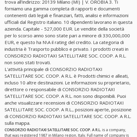
trova all'indirizzo: 20139 Milano (MI) | V. OROBIA 3. Ti
forniamo una gamma completa di rapporti e documenti
contenenti dati legali e finanziari, fatti, analisi e informazioni
ufficiali dal Registro italiano. 10 dipendenti lavorano in questa
azienda. Capitale - 527,000 EUR. Le vendite della società
per lo scorso anno sono state pari a minore di 330,000,000
EUR, e questo ha N\A il rating del credito. La categoria di
industria è Trasporto pubblico e privato. I prodotti creati in
CONSORZIO RADIOTAXI SATELLITARE SOC. COOP. A R.L.
non sono stati trovati.
L'attività principale di CONSORZIO RADIOTAXI
SATELLITARE SOC. COOP. A R.L. è Prodotti chimici e alleati,
incluso 10 altre destinazioni. Le informazioni su proprietario,
direttore o responsabile di CONSORZIO RADIOTAXI
SATELLITARE SOC. COOP. A R.L. non sono disponibili. Puoi
anche visualizzare recensioni di CONSORZIO RADIOTAXI
SATELLITARE SOC. COOP. A R.L., posizioni aperte, posizione
di CONSORZIO RADIOTAXI SATELLITARE SOC. COOP. A R.L.
sulla mappa.
CONSORZIO RADIOTAXI SATELLITARE SOC. COOP. A R.L.
is a company,
that was registered 1987 in Milano region, Italy. Full name of company is