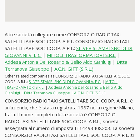
Altre società collegate come CONSORZIO RADIOTAXI
SATELLITARE SOC. COOP. A R.L. CONSORZIO RADIOTAXI
SATELLITARE SOC. COOP. A R.L.:
SILVER STAMPI SNC DI DI
GIOVANNI V. E C.
|
MITOLI TRASFORMATORI S.R.L.
|
Addesa Antonia Del Rosario & Bellio Aldo Gianluigi
|
Ditta
Terranova Giuseppe
|
A.C.N. GIFT (S.R.L.)
Other related companies as CONSORZIO RADIOTAXI SATELLITARE SOC.
COOP. A R.L.:
SILVER STAMPI SNC DI DI GIOVANNI V. E C.
|
MITOLI
TRASFORMATORI S.R.L.
|
Addesa Antonia Del Rosario & Bellio Aldo
Gianluigi
|
Ditta Terranova Giuseppe
|
A.C.N. GIFT (S.R.L.)
CONSORZIO RADIOTAXI SATELLITARE SOC. COOP. A R.L.
è
un'azienda, che è stata registrata 1987 nella regione Milano,
Italia. Il nome completo della società è CONSORZIO
RADIOTAXI SATELLITARE SOC. COOP. A R.L., società
assegnata al numero di imposta IT14493408203. La società
CONSORZIO RADIOTAXI SATELLITARE SOC. COOP. A R.L. si