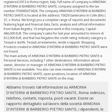
registered 2013 in Roma region, Italy. Full name of company is ARMONIA
D'INTERNI di BARBERIO PIETRO SANTE, company assigned to the tax
number IT56065673828. The company ARMONIA D'INTERNI di BARBERIO
PIETRO SANTE is located at the address: 70029 Santeramo In Colle (BA) |
37, v. Roma. We brings you a complete range of reports and documents
featuring legal and financial data, facts, analysis and official information
from Italian Registry. 10 employees work in this company. Capital -
686,000 EUR. The company's sales for last year amounted to minore di
812,000 EUR, and that has Negativo the credit rating. Industry category is
Tessuti e stoffe. Tessuti arredamento, tende e tappeti. Shopping.
Products created in ARMONIA D'INTERNI di BARBERIO PIETRO SANTE were
not found.
The main activity of ARMONIA D'INTERNI di BARBERIO PIETRO SANTE is
Personal Services, including 7 other destinations. Information about
owner, director or manager of ARMONIA D'INTERNI di BARBERIO PIETRO
SANTE is not available. You also can view reviews of ARMONIA D'INTERNI
di BARBERIO PIETRO SANTE, open positions, location of ARMONIA
D'INTERNI di BARBERIO PIETRO SANTE on the map.
Abbiamo trovato tali informazioni su ARMONIA
D'INTERNI di BARBERIO PIETRO SANTE, Roma: indirizzo,
telefono, contatti, risposta, posti vacanti. Esiste un
rapporto dettagliato sul lavoro della società ARMONIA
D'INTERNI di BARBERIO PIETRO SANTE, i dipendenti, le