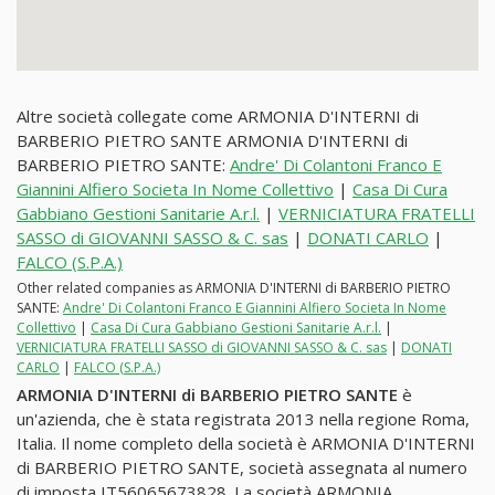
Altre società collegate come ARMONIA D'INTERNI di
BARBERIO PIETRO SANTE ARMONIA D'INTERNI di
BARBERIO PIETRO SANTE:
Andre' Di Colantoni Franco E
Giannini Alfiero Societa In Nome Collettivo
|
Casa Di Cura
Gabbiano Gestioni Sanitarie A.r.l.
|
VERNICIATURA FRATELLI
SASSO di GIOVANNI SASSO & C. sas
|
DONATI CARLO
|
FALCO (S.P.A.)
Other related companies as ARMONIA D'INTERNI di BARBERIO PIETRO
SANTE:
Andre' Di Colantoni Franco E Giannini Alfiero Societa In Nome
Collettivo
|
Casa Di Cura Gabbiano Gestioni Sanitarie A.r.l.
|
VERNICIATURA FRATELLI SASSO di GIOVANNI SASSO & C. sas
|
DONATI
CARLO
|
FALCO (S.P.A.)
ARMONIA D'INTERNI di BARBERIO PIETRO SANTE
è
un'azienda, che è stata registrata 2013 nella regione Roma,
Italia. Il nome completo della società è ARMONIA D'INTERNI
di BARBERIO PIETRO SANTE, società assegnata al numero
di imposta IT56065673828. La società ARMONIA