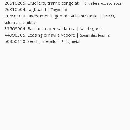
20510205. Cruellers, tranne congelati |
Cruellers, except frozen
26310504. tagboard |
Tagboard
30699910. Rivestimenti, gomma vulcanizzabile |
Linings,
vulcanizable rubber
33569904. Bacchette per saldatura |
Welding rods
44990305. Leasing di navi a vapore |
Steamship leasing
50850110. Secchi, metallo |
Pails, metal