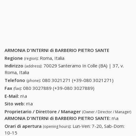
ARMONIA D'INTERNI di BARBERIO PIETRO SANTE
Regione
:
Roma, Italia
(region)
Indirizzo
:
70029 Santeramo In Colle (BA) | 37, v.
(address)
Roma, Italia
Telefono
:
080 3021271 (+39-080 3021271)
080
(phone)
3021271
Fax
:
080 3027889 (+39-080 3027889)
080 3027889 (+39-
(fax)
(+39-080
080 3027889)
E-Mail:
n\a
3021271)
Sito web:
n\a
Proprietario / Direttore / Manager
(Owner / Director / Manager)
ARMONIA D'INTERNI di BARBERIO PIETRO SANTE
:
n\a
Orari di apertura
:
Lun-Ven: 7-20, Sab-Dom:
(opening hours)
10-15