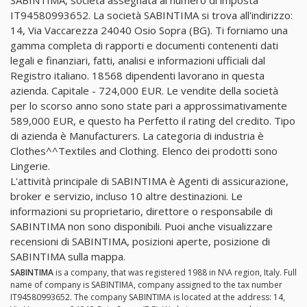
SABINTIMA, società assegnata al numero di imposta
IT94580993652. La società SABINTIMA si trova all'indirizzo:
14, Via Vaccarezza 24040 Osio Sopra (BG). Ti forniamo una
gamma completa di rapporti e documenti contenenti dati
legali e finanziari, fatti, analisi e informazioni ufficiali dal
Registro italiano. 18568 dipendenti lavorano in questa
azienda. Capitale - 724,000 EUR. Le vendite della società
per lo scorso anno sono state pari a approssimativamente
589,000 EUR, e questo ha Perfetto il rating del credito. Tipo
di azienda è Manufacturers. La categoria di industria è
Clothes^^Textiles and Clothing. Elenco dei prodotti sono
Lingerie.
L'attività principale di SABINTIMA è Agenti di assicurazione,
broker e servizio, incluso 10 altre destinazioni. Le
informazioni su proprietario, direttore o responsabile di
SABINTIMA non sono disponibili. Puoi anche visualizzare
recensioni di SABINTIMA, posizioni aperte, posizione di
SABINTIMA sulla mappa.
SABINTIMA
is a company, that was registered 1988 in N\A region, Italy. Full
name of company is SABINTIMA, company assigned to the tax number
IT94580993652. The company SABINTIMA is located at the address: 14,