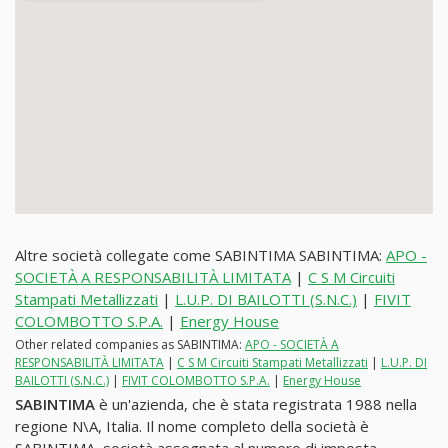
Altre società collegate come SABINTIMA SABINTIMA:
APO -
SOCIETÀ A RESPONSABILITÀ LIMITATA
|
C S M Circuiti
Stampati Metallizzati
|
L.U.P. DI BAILOTTI (S.N.C.)
|
FIVIT
COLOMBOTTO S.P.A.
|
Energy House
Other related companies as SABINTIMA:
APO - SOCIETÀ A
RESPONSABILITÀ LIMITATA
|
C S M Circuiti Stampati Metallizzati
|
L.U.P. DI
BAILOTTI (S.N.C.)
|
FIVIT COLOMBOTTO S.P.A.
|
Energy House
SABINTIMA
è un'azienda, che è stata registrata 1988 nella
regione N\A, Italia. Il nome completo della società è