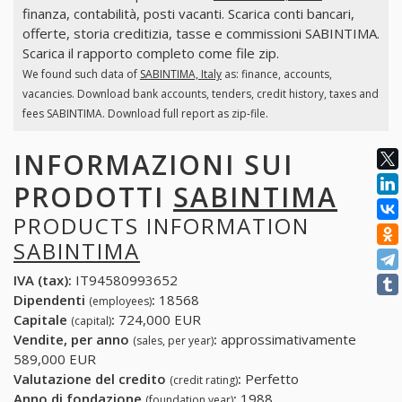
finanza, contabilità, posti vacanti. Scarica conti bancari,
offerte, storia creditizia, tasse e commissioni SABINTIMA.
Scarica il rapporto completo come file zip.
We found such data of
SABINTIMA, Italy
as: finance, accounts,
vacancies. Download bank accounts, tenders, credit history, taxes and
fees SABINTIMA. Download full report as zip-file.
INFORMAZIONI SUI
PRODOTTI
SABINTIMA
PRODUCTS INFORMATION
SABINTIMA
IVA (tax):
IT94580993652
Dipendenti
:
18568
(employees)
Capitale
:
724,000 EUR
(capital)
Vendite, per anno
:
approssimativamente
(sales, per year)
589,000 EUR
Valutazione del credito
:
Perfetto
(credit rating)
Anno di fondazione
:
1988
(foundation year)