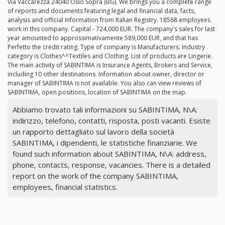
Via Vaccarezza 24040 Osio Sopra (BG). We brings you a complete range
of reports and documents featuring legal and financial data, facts,
analysis and official information from Italian Registry. 18568 employees
work in this company. Capital - 724,000 EUR. The company's sales for last
year amounted to approssimativamente 589,000 EUR, and that has
Perfetto the credit rating. Type of company is Manufacturers. Industry
category is Clothes^^Textiles and Clothing. List of products are Lingerie.
The main activity of SABINTIMA is Insurance Agents, Brokers and Service,
including 10 other destinations. Information about owner, director or
manager of SABINTIMA is not available. You also can view reviews of
SABINTIMA, open positions, location of SABINTIMA on the map.
Abbiamo trovato tali informazioni su SABINTIMA, N\A:
indirizzo, telefono, contatti, risposta, posti vacanti. Esiste
un rapporto dettagliato sul lavoro della società
SABINTIMA, i dipendenti, le statistiche finanziarie. We
found such information about SABINTIMA, N\A: address,
phone, contacts, response, vacancies. There is a detailed
report on the work of the company SABINTIMA,
employees, financial statistics.