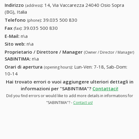
Indirizzo
:
14, Via Vaccarezza 24040 Osio Sopra
(address)
(BG), Italia
Telefono
:
39.035 500 830
39.035 500 830
(phone)
Fax
:
39.035 500 830
39.035 500 830
(fax)
E-Mail:
n\a
Sito web:
n\a
Proprietario / Direttore / Manager
(Owner / Director / Manager)
SABINTIMA
:
n\a
Orari di apertura
:
Lun-Ven: 7-18, Sab-Dom:
(opening hours)
10-14
Hai trovato errori o vuoi aggiungere ulteriori dettagli in
informazioni per "SABINTIMA"?
Contattaci!
Did you find errors or would like to add more details in informations for
"SABINTIMA"? -
Contact us!