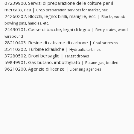
07239900. Servizi di preparazione delle colture per il
mercato, nca |
Crop preparation services for market, nec
24260202. Blocchi, legno: birilli, maniglie, ecc. |
Blocks, wood:
bowling pins, handles, etc.
24490101. Casse di bacche, legni di legno |
Berry crates, wood
wirebound
28210403. Resine di catrame di carbone |
Coal tar resins
35110202. Turbine idrauliche |
Hydraulic turbines
37280502. Droni bersaglio |
Target drones
59849901. Gas butano, imbottigliato |
Butane gas, bottled
96210200. Agenzie di licenze |
Licensing agencies